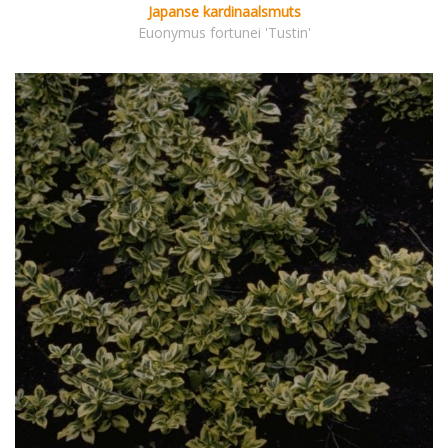
Japanse kardinaalsmuts
Euonymus fortunei 'Tustin'