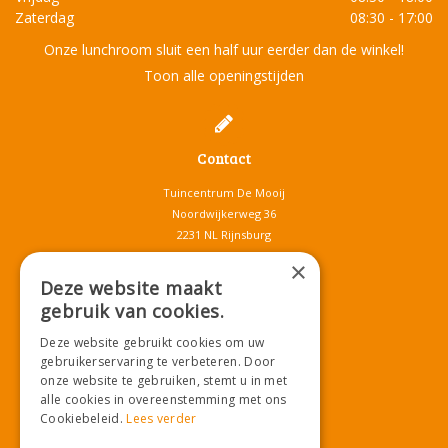
Zaterdag
08:30 - 17:00
Onze lunchroom sluit een half uur eerder dan de winkel!
Toon alle openingstijden
Contact
Tuincentrum De Mooij
Noordwijkerweg 36
2231 NL Rijnsburg
T.
071-4080959
×
E.
info@tuincentrumdemooij.nl
Deze website maakt
gebruik van cookies.
Deze website gebruikt cookies om uw
Download onze App!
gebruikerservaring te verbeteren. Door
onze website te gebruiken, stemt u in met
alle cookies in overeenstemming met ons
Cookiebeleid.
Lees verder