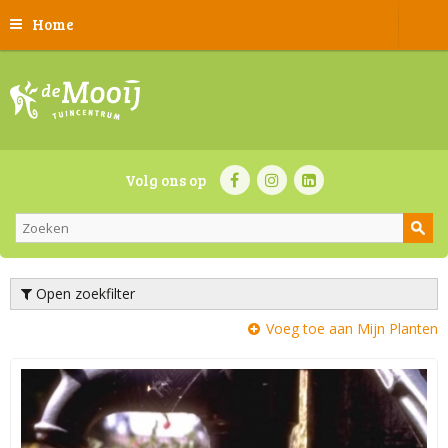
Home
Volg ons op
Open zoekfilter
Voeg toe aan Mijn Planten