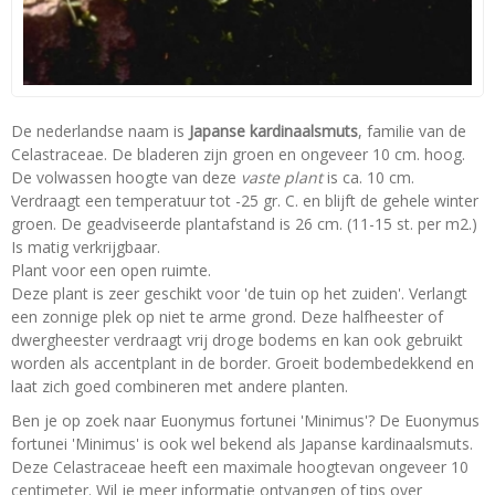
De nederlandse naam is
Japanse kardinaalsmuts
, familie van de
Celastraceae. De bladeren zijn groen en ongeveer 10 cm. hoog.
De volwassen hoogte van deze
vaste plant
is ca. 10 cm.
Verdraagt een temperatuur tot -25 gr. C. en blijft de gehele winter
groen. De geadviseerde plantafstand is 26 cm. (11-15 st. per m2.)
Is matig verkrijgbaar.
Plant voor een open ruimte.
Deze plant is zeer geschikt voor 'de tuin op het zuiden'. Verlangt
een zonnige plek op niet te arme grond. Deze halfheester of
dwergheester verdraagt vrij droge bodems en kan ook gebruikt
worden als accentplant in de border. Groeit bodembedekkend en
laat zich goed combineren met andere planten.
Ben je op zoek naar Euonymus fortunei 'Minimus'? De Euonymus
fortunei 'Minimus' is ook wel bekend als Japanse kardinaalsmuts.
Deze Celastraceae heeft een maximale hoogtevan ongeveer 10
centimeter. Wil je meer informatie ontvangen of tips over