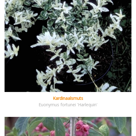
Kardinaalsmuts
Euonymus fortunei 'Harlequin'