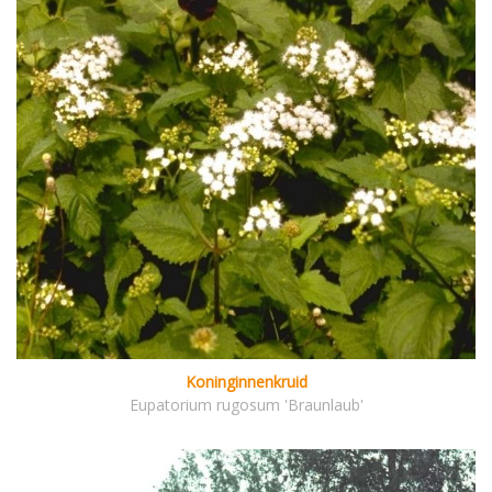
Koninginnenkruid
Eupatorium rugosum 'Braunlaub'