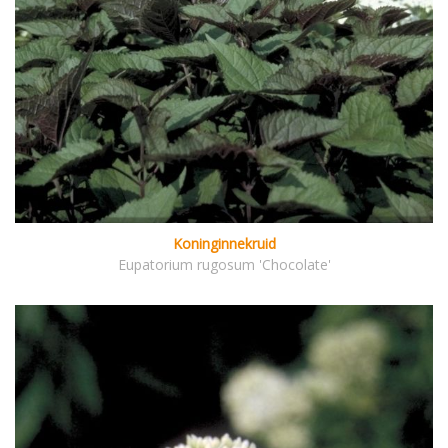
Koninginnekruid
Eupatorium rugosum 'Chocolate'