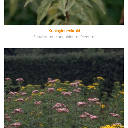
Koninginnenkruid
Eupatorium cannabinum 'Plenum'