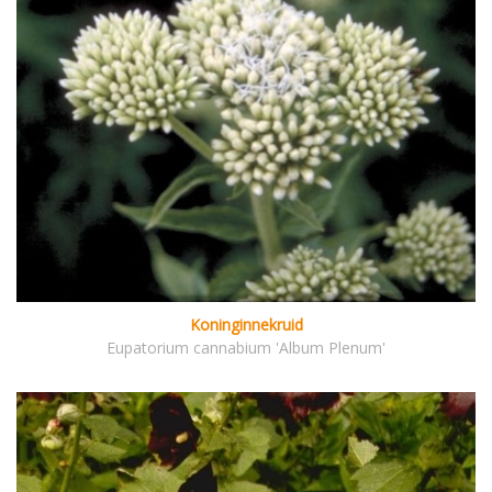
Koninginnekruid
Eupatorium cannabium 'Album Plenum'