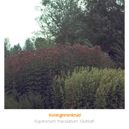
Koninginnenkruid
Eupatorium maculatum 'Glutball'