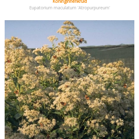
Koninginnenkruid
Eupatorium maculatum 'Atropurpureum'