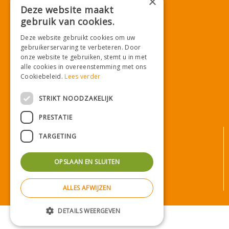
×
E.
info@tuincentrumdemooij.nl
Deze website maakt
gebruik van cookies.
Deze website gebruikt cookies om uw
Download onze App!
gebruikerservaring te verbeteren. Door
onze website te gebruiken, stemt u in met
alle cookies in overeenstemming met ons
Cookiebeleid.
Lees verder
STRIKT NOODZAKELIJK
PRESTATIE
© Tuincentrum De Mooij
TARGETING
Algemene voorwaarden
Privacy statement
OPSLAAN EN SLUITEN
Bezorginformatie
Betaalinformatie
ALLES AFWIJZEN
Privacy policy
DETAILS WEERGEVEN
Green Solutions
|
Tuincentrum Overzicht