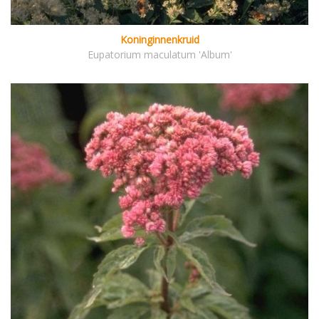
Koninginnenkruid
Eupatorium maculatum 'Album'