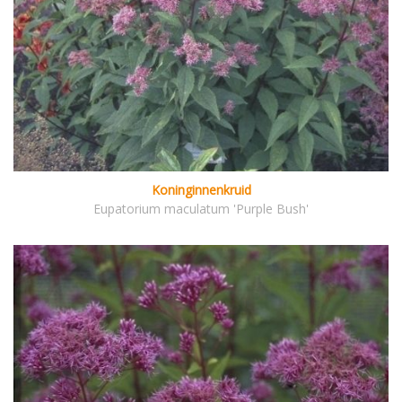
Koninginnenkruid
Eupatorium maculatum 'Purple Bush'