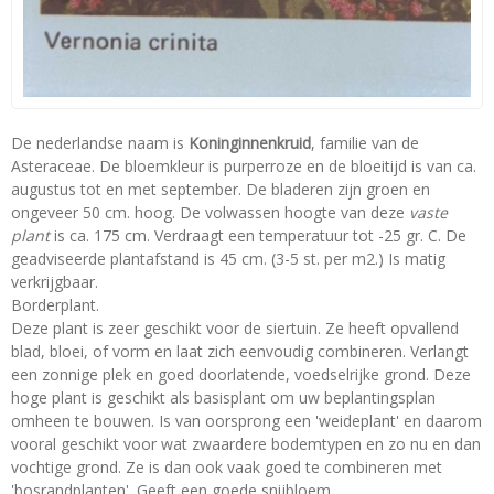
De nederlandse naam is
Koninginnenkruid
, familie van de
Asteraceae. De bloemkleur is purperroze en de bloeitijd is van ca.
augustus tot en met september. De bladeren zijn groen en
ongeveer 50 cm. hoog. De volwassen hoogte van deze
vaste
plant
is ca. 175 cm. Verdraagt een temperatuur tot -25 gr. C. De
geadviseerde plantafstand is 45 cm. (3-5 st. per m2.) Is matig
verkrijgbaar.
Borderplant.
Deze plant is zeer geschikt voor de siertuin. Ze heeft opvallend
blad, bloei, of vorm en laat zich eenvoudig combineren. Verlangt
een zonnige plek en goed doorlatende, voedselrijke grond. Deze
hoge plant is geschikt als basisplant om uw beplantingsplan
omheen te bouwen. Is van oorsprong een 'weideplant' en daarom
vooral geschikt voor wat zwaardere bodemtypen en zo nu en dan
vochtige grond. Ze is dan ook vaak goed te combineren met
'bosrandplanten'. Geeft een goede snijbloem.