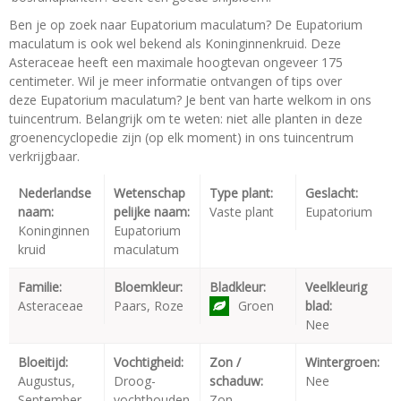
Ben je op zoek naar Eupatorium maculatum? De Eupatorium
maculatum is ook wel bekend als Koninginnenkruid. Deze
Asteraceae heeft een maximale hoogtevan ongeveer 175
centimeter. Wil je meer informatie ontvangen of tips over
deze Eupatorium maculatum? Je bent van harte welkom in ons
tuincentrum. Belangrijk om te weten: niet alle planten in deze
groenencyclopedie zijn (op elk moment) in ons tuincentrum
verkrijgbaar.
Nederlandse
Wetenschap
Type plant:
Geslacht:
naam:
pelijke naam:
Vaste plant
Eupatorium
Koninginnen
Eupatorium
kruid
maculatum
Familie:
Bloemkleur:
Bladkleur:
Veelkleurig
Asteraceae
Paars, Roze
Groen
blad:
Nee
Bloeitijd:
Vochtigheid:
Zon /
Wintergroen:
Augustus,
Droog-
schaduw:
Nee
September
vochthouden
Zon