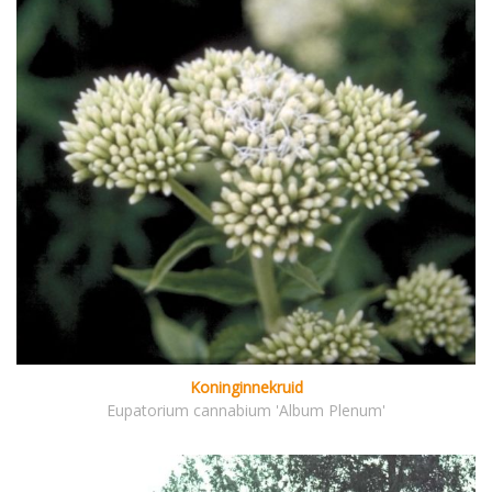
Koninginnekruid
Eupatorium cannabium 'Album Plenum'