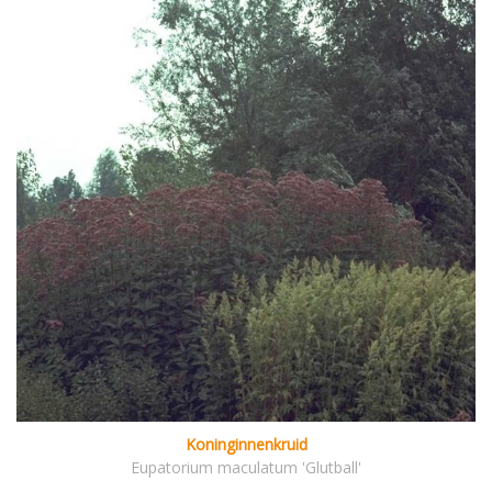
Koninginnenkruid
Eupatorium maculatum 'Glutball'