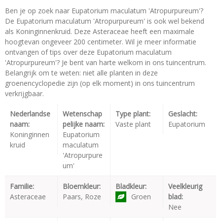
Ben je op zoek naar Eupatorium maculatum 'Atropurpureum'?
De Eupatorium maculatum 'Atropurpureum' is ook wel bekend
als Koninginnenkruid. Deze Asteraceae heeft een maximale
hoogtevan ongeveer 200 centimeter. Wil je meer informatie
ontvangen of tips over deze Eupatorium maculatum
'Atropurpureum'? Je bent van harte welkom in ons tuincentrum.
Belangrijk om te weten: niet alle planten in deze
groenencyclopedie zijn (op elk moment) in ons tuincentrum
verkrijgbaar.
Nederlandse
Wetenschap
Type plant:
Geslacht:
naam:
pelijke naam:
Vaste plant
Eupatorium
Koninginnen
Eupatorium
kruid
maculatum
'Atropurpure
um'
Familie:
Bloemkleur:
Bladkleur:
Veelkleurig
Asteraceae
Paars, Roze
Groen
blad:
Nee