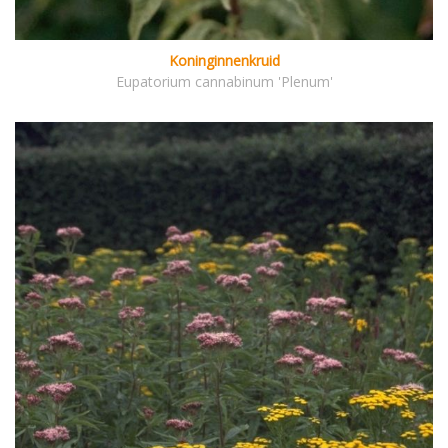
Koninginnenkruid
Eupatorium cannabinum 'Plenum'