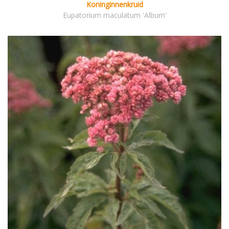
Koninginnenkruid
Eupatorium maculatum 'Album'