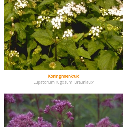
Koninginnenkruid
Eupatorium rugosum 'Braunlaub'