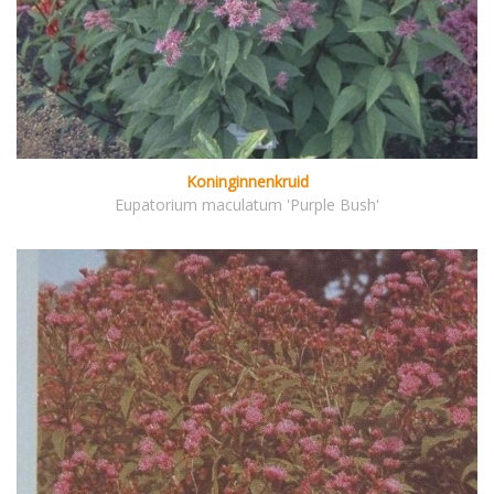
Koninginnenkruid
Eupatorium maculatum 'Purple Bush'