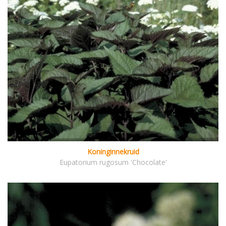
Koninginnekruid
Eupatorium rugosum 'Chocolate'