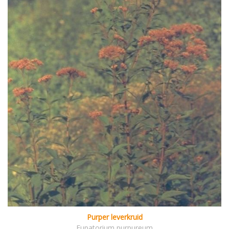
Purper leverkruid
Eupatorium purpureum