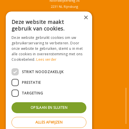
Noordwijkerweg 36
2231 NL Rijnsburg
T.
071-4080959
×
E.
info@tuincentrumdemooij.nl
Deze website maakt
gebruik van cookies.
Deze website gebruikt cookies om uw
Download onze App!
gebruikerservaring te verbeteren. Door
onze website te gebruiken, stemt u in met
alle cookies in overeenstemming met ons
Cookiebeleid.
Lees verder
STRIKT NOODZAKELIJK
PRESTATIE
© Tuincentrum De Mooij
TARGETING
Algemene voorwaarden
Privacy statement
OPSLAAN EN SLUITEN
Bezorginformatie
Betaalinformatie
ALLES AFWIJZEN
Privacy policy