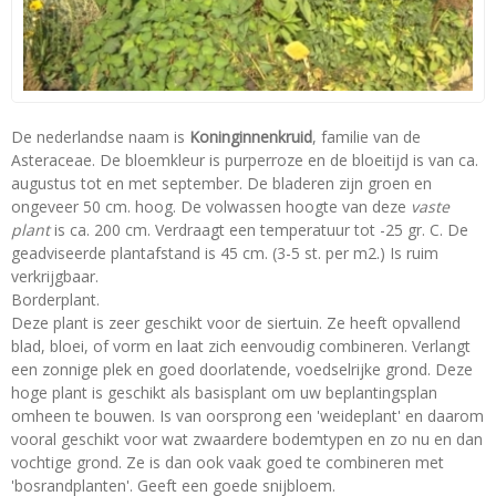
De nederlandse naam is
Koninginnenkruid
, familie van de
Asteraceae. De bloemkleur is purperroze en de bloeitijd is van ca.
augustus tot en met september. De bladeren zijn groen en
ongeveer 50 cm. hoog. De volwassen hoogte van deze
vaste
plant
is ca. 200 cm. Verdraagt een temperatuur tot -25 gr. C. De
geadviseerde plantafstand is 45 cm. (3-5 st. per m2.) Is ruim
verkrijgbaar.
Borderplant.
Deze plant is zeer geschikt voor de siertuin. Ze heeft opvallend
blad, bloei, of vorm en laat zich eenvoudig combineren. Verlangt
een zonnige plek en goed doorlatende, voedselrijke grond. Deze
hoge plant is geschikt als basisplant om uw beplantingsplan
omheen te bouwen. Is van oorsprong een 'weideplant' en daarom
vooral geschikt voor wat zwaardere bodemtypen en zo nu en dan
vochtige grond. Ze is dan ook vaak goed te combineren met
'bosrandplanten'. Geeft een goede snijbloem.