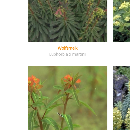
Wolfsmelk
Euphorbia x martinii