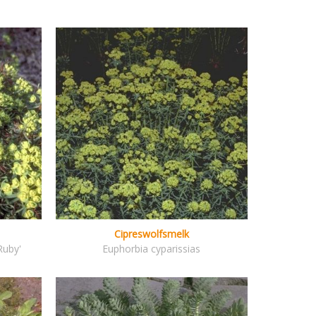
Cipreswolfsmelk
Ruby'
Euphorbia cyparissias