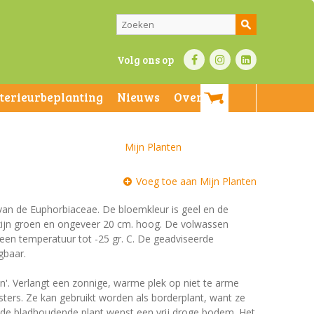
Volg ons op
nterieurbeplanting
Nieuws
Over ons
Mijn Planten
Voeg toe aan Mijn Planten
 van de Euphorbiaceae. De bloemkleur is geel en de
en zijn groen en ongeveer 20 cm. hoog. De volwassen
 een temperatuur tot -25 gr. C. De geadviseerde
jgbaar.
en'. Verlangt een zonnige, warme plek op niet te arme
ers. Ze kan gebruikt worden als borderplant, want ze
nde bladhoudende plant wenst een vrij droge bodem. Het