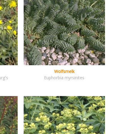
Wolfsmelk
urg's
Euphorbia myrsinites