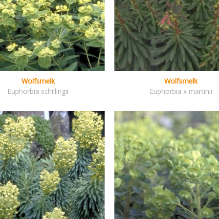
Wolfsmelk
Wolfsmelk
Euphorbia schillingii
Euphorbia x martinii