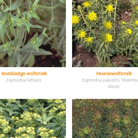
Kruisbladige wolfsmelk
Moeraswolfsmelk
Euphorbia lathyris
Euphorbia palustris 'Walenb
Glorie'