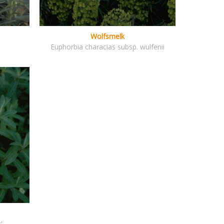
Wolfsmelk
Euphorbia characias subsp. wulfenii
'