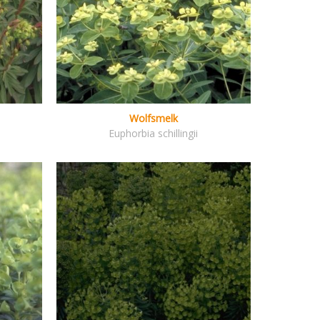
Wolfsmelk
Euphorbia schillingii