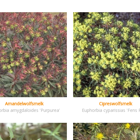
Amandelwolfsmelk
Cipreswolfsmelk
rbia amygdaloides 'Purpurea'
Euphorbia cyparissias 'Fens 