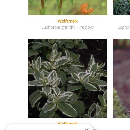
Wolfsmelk
Euphorbia griffithii 'Fireglow'
Euphor
Wolfsmelk
Euphorbia marginata 'White Top'