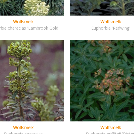
Wolfsmelk
Wolfsmelk
bia characias 'Lambrook Gold'
Euphorbia 'Redwing'
Wolfsmelk
Wolfsmelk
Euphorbia characias
Euphorbia griffithii 'Dixter