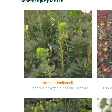
Soortgelijke planten
Amandelwolfsmelk
Euphorbia amygdaloides var. robbiae
Eupho