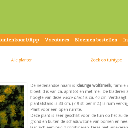
lantenkaart/App
Vacatures
Bloemen bestellen
I
Alle planten
Zoek op tuintype
De nederlandse naam is
Kleurige wolfsmelk
, familie
bloeitijd is van ca. april tot en met mei. De blader
hoogte van deze
vaste plant
is ca. 40 cm. Verdraagt
plantafstand is 33 cm. (7-9 st. per m2.) Is ruim verkri
Plant voor een open ruimte.
Deze plant is zeer geschikt voor 'de tuin op het zuid
grond en buiten de schaduwzone van bomen en heest
laat zich eenvoudig combineren. Deze niet woekere