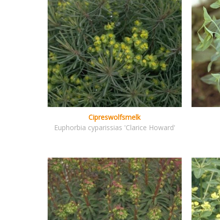
Cipreswolfsmelk
Euphorbia cyparissias 'Clarice Howard'