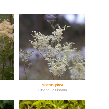
Moerasspirea
'
Filipendula ulmaria