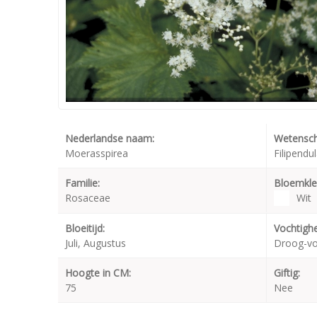
Nederlandse naam:
Wetensch
Moerasspirea
Filipendu
Familie:
Bloemkle
Rosaceae
Wit
Bloeitijd:
Vochtighe
Juli, Augustus
Droog-v
Hoogte in CM:
Giftig:
75
Nee