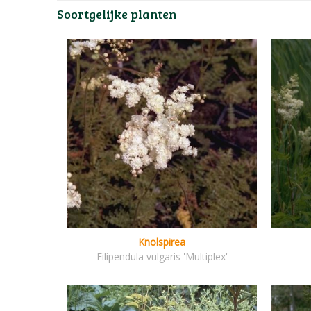
Soortgelijke planten
Knolspirea
Filipendula vulgaris 'Multiplex'