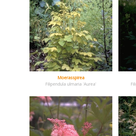
Moerasspirea
Filipendula ulmaria 'Aurea'
Fi