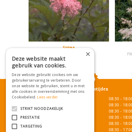
Spirea
×
Filipendula rubra 'Venusta'
Fi
Deze website maakt
gebruik van cookies.
Deze website gebruikt cookies om uw
gebruikerservaring te verbeteren. Door
onze website te gebruiken, stemt u in met
Openingstijden
alle cookies in overeenstemming met ons
Cookiebeleid.
Lees verder
Maandag
08:30 - 18:0
Dinsdag
08:30 - 18:0
STRIKT NOODZAKELIJK
Woensdag
08:30 - 18:0
Donderdag
08:30 - 18:0
PRESTATIE
Vrijdag
08:30 - 18:0
TARGETING
Zaterdag
08:30 - 17:0