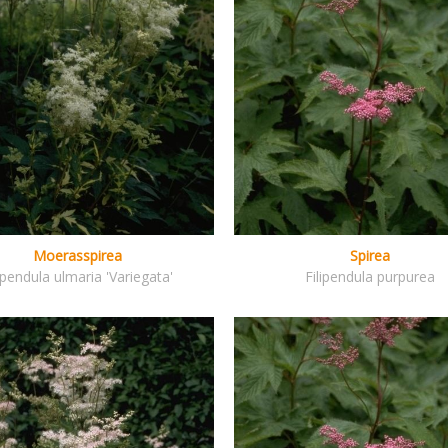
Moerasspirea
Spirea
lipendula ulmaria 'Variegata'
Filipendula purpurea