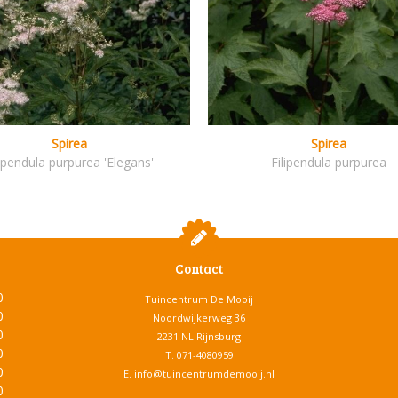
Spirea
Spirea
lipendula purpurea 'Elegans'
Filipendula purpurea
Contact
0
Tuincentrum De Mooij
0
Noordwijkerweg 36
0
2231 NL Rijnsburg
0
T.
071-4080959
0
E.
info@tuincentrumdemooij.nl
0