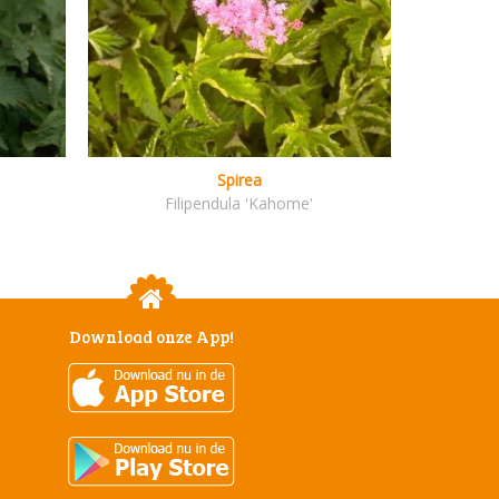
Spirea
Filipendula 'Kahome'
Download onze App!