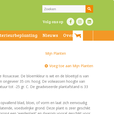
Volg ons op
nterieurbeplanting
Nieuws
Over ons
Mijn Planten
Voeg toe aan Mijn Planten
de Rosaceae. De bloemkleur is wit en de bloeitijd is van
n en ongeveer 35 cm. hoog. De volwassen hoogte van
tuur tot -25 gr. C. De geadviseerde plantafstand is 33
 opvallend blad, bloei, of vorm en laat zich eenvoudig
tende, voedselrijke grond. Deze plant is zeer geschikt
prong een 'weideplant' en daarom vooral geschikt voor