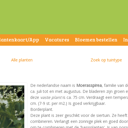
lantenkaart/App
Vacatures
Bloemen bestellen
I
Alle planten
Zoek op tuintype
De nederlandse naam is
Moerasspirea
, familie van 
ca. juli tot en met augustus. De bladeren zijn groe
deze
vaste plant
is ca. 75 cm. Verdraagt een tempera
cm. (7-9 st. per m2.) Is goed verkrijgbaar.
Borderplant.
Deze plant is zeer geschikt voor de siertuin. Ze heeft
combineren. Verlangt een zonnige plek en goed doorla
om te combineren met de 'basisplanten'. Is van oors