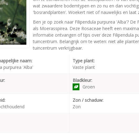
wat zwaardere bodemtypen en zo nu en dan vochtig
'bosrandplanten'. Woekert niet of nauwelijks en laa
Ben je op zoek naar Filipendula purpurea 'Alba'? De F
als Moerasspirea. Deze Rosaceae heeft een maximal
informatie ontvangen of tips over deze Filipendula p
tuincentrum. Belangrijk om te weten: niet alle plant
tuincentrum verkrijgbaar.
appelijke naam:
Type plant:
la purpurea 'Alba'
Vaste plant
ur:
Bladkleur:
Groen
id:
Zon / schaduw:
ochthoudend
Zon