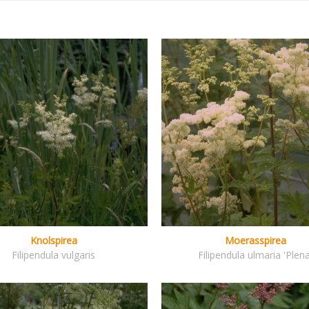
Knolspirea
Moerasspirea
Filipendula vulgaris
Filipendula ulmaria 'Plena