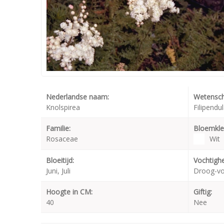
Nederlandse naam:
Wetensch
Knolspirea
Filipendul
Familie:
Bloemkle
Rosaceae
Wit
Bloeitijd:
Vochtighe
Juni, Juli
Droog-v
Hoogte in CM:
Giftig:
40
Nee