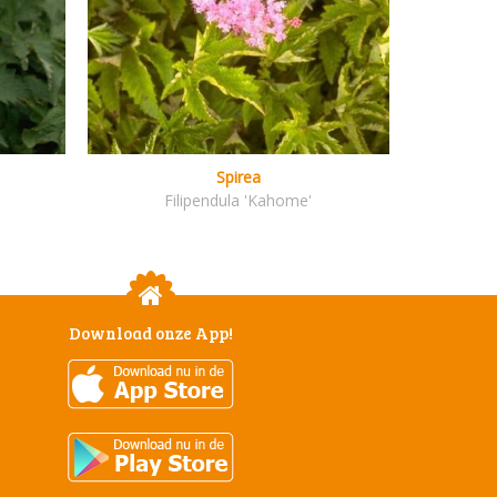
Spirea
Filipendula 'Kahome'
Download onze App!