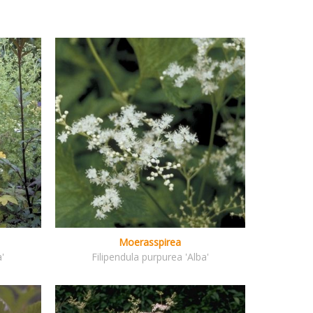
Moerasspirea
a'
Filipendula purpurea 'Alba'