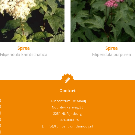
Spirea
Spirea
Filipendula kamtschatica
Filipendula purpurea
Contact
0
Tuincentrum De Mooij
0
Noordwijkerweg 36
0
2231 NL Rijnsburg
0
T.
071-4080959
0
E.
info@tuincentrumdemooij.nl
0