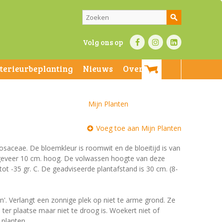
Volg ons op
nterieurbeplanting
Nieuws
Over ons
Mijn Planten
Voeg toe aan Mijn Planten
Rosaceae. De bloemkleur is roomwit en de bloeitijd is van
 ongeveer 10 cm. hoog. De volwassen hoogte van deze
ot -35 gr. C. De geadviseerde plantafstand is 30 cm. (8-
en'. Verlangt een zonnige plek op niet te arme grond. Ze
ter plaatse maar niet te droog is. Woekert niet of
 planten.