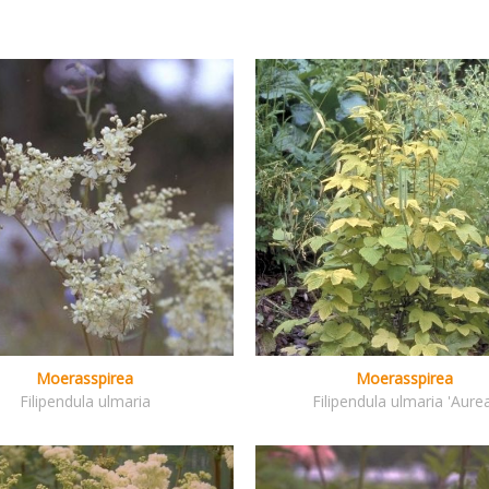
Moerasspirea
Moerasspirea
Filipendula ulmaria
Filipendula ulmaria 'Aure