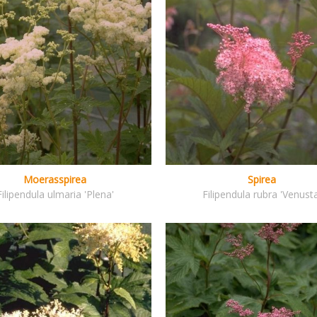
Moerasspirea
Spirea
Filipendula ulmaria 'Plena'
Filipendula rubra 'Venust