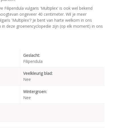
De Filipendula vulgaris 'Multiplex' is ook wel bekend
hoogtevan ongeveer 40 centimeter. Wil je meer
lgaris 'Multiplex'? Je bent van harte welkom in ons
en in deze groenencyclopedie zijn (op elk moment) in ons
Geslacht:
Filipendula
Veelkleurig blad:
Nee
Wintergroen:
Nee