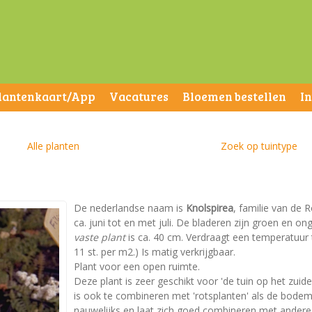
lantenkaart/App
Vacatures
Bloemen bestellen
I
Alle planten
Zoek op tuintype
De nederlandse naam is
Knolspirea
, familie van de 
ca. juni tot en met juli. De bladeren zijn groen en
vaste plant
is ca. 40 cm. Verdraagt een temperatuur t
11 st. per m2.) Is matig verkrijgbaar.
Plant voor een open ruimte.
Deze plant is zeer geschikt voor 'de tuin op het zuid
is ook te combineren met 'rotsplanten' als de bodem 
nauwelijks en laat zich goed combineren met andere