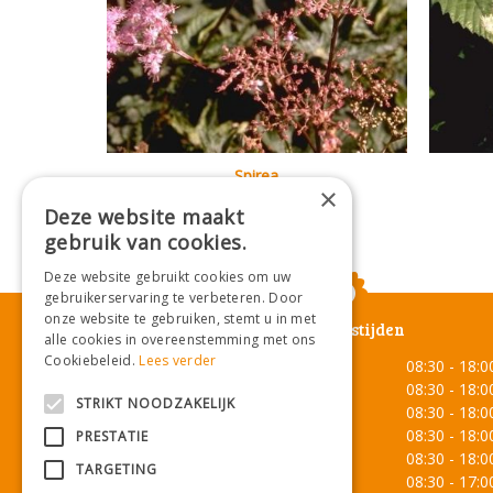
Spirea
×
Filipendula palmata
Deze website maakt
gebruik van cookies.
Deze website gebruikt cookies om uw
gebruikerservaring te verbeteren. Door
onze website te gebruiken, stemt u in met
Openingstijden
alle cookies in overeenstemming met ons
Cookiebeleid.
Lees verder
Maandag
08:30 - 18:0
Dinsdag
08:30 - 18:0
STRIKT NOODZAKELIJK
Woensdag
08:30 - 18:0
Donderdag
08:30 - 18:0
PRESTATIE
Vrijdag
08:30 - 18:0
TARGETING
Zaterdag
08:30 - 17:0