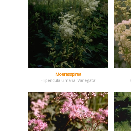
Moerasspirea
Filipendula ulmaria 'Variegata'