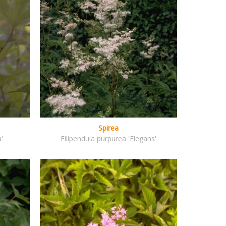
Spirea
a'
Filipendula purpurea 'Elegans'