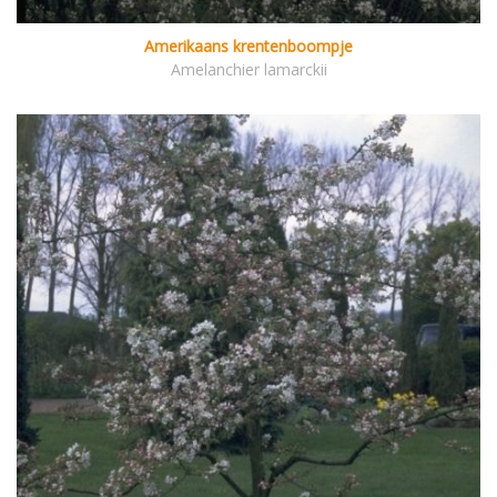
Amerikaans krentenboompje
Amelanchier lamarckii