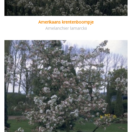
Amerikaans krentenboompje
Amelanchier lamarckii