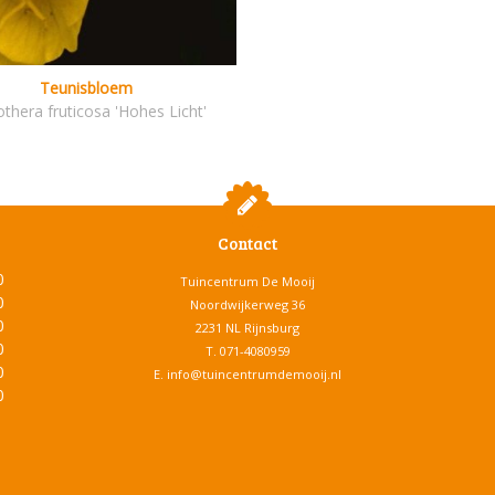
Teunisbloem
thera fruticosa 'Hohes Licht'
Contact
0
Tuincentrum De Mooij
0
Noordwijkerweg 36
0
2231 NL Rijnsburg
0
T.
071-4080959
0
E.
info@tuincentrumdemooij.nl
0