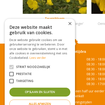
Teunisbloem
×
Oenothera fruticosa 'Michelle Ploeger'
Oeno
Deze website maakt
gebruik van cookies.
Deze website gebruikt cookies om uw
gebruikerservaring te verbeteren. Door
onze website te gebruiken, stemt u in met
Openingstijden
alle cookies in overeenstemming met ons
Cookiebeleid.
Lees verder
Maandag
08:30 - 18:0
Dinsdag
08:30 - 18:0
STRIKT NOODZAKELIJK
Woensdag
08:30 - 18:0
Donderdag
08:30 - 18:0
PRESTATIE
Vrijdag
08:30 - 18:0
TARGETING
Zaterdag
08:30 - 17:0
Onze lunchroom sluit een half uur eerder
OPSLAAN EN SLUITEN
dan de winkel!
Toon alle openingstijden
ALLES AFWIJZEN