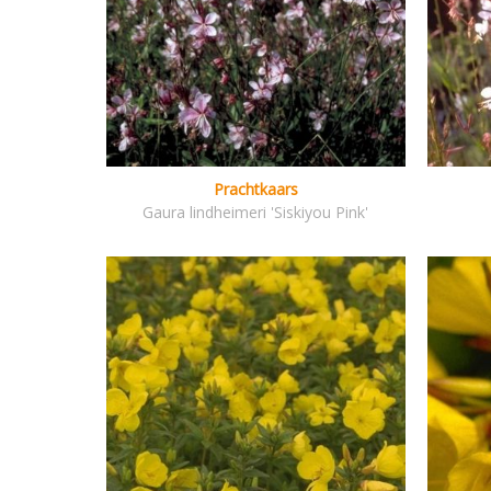
Prachtkaars
Gaura lindheimeri 'Siskiyou Pink'