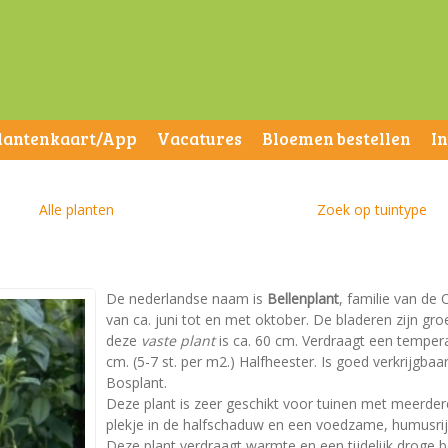
lantenkaart/App
Vacatures
Bloemen bestellen
I
Alle planten
Zoek op tuintype
De nederlandse naam is
Bellenplant
, familie van de 
van ca. juni tot en met oktober. De bladeren zijn 
deze
vaste plant
is ca. 60 cm. Verdraagt een tempera
cm. (5-7 st. per m2.) Halfheester. Is goed verkrijgbaar
Bosplant.
Deze plant is zeer geschikt voor tuinen met meerder
plekje in de halfschaduw en een voedzame, humusri
Deze plant verdraagt warmte en een tijdelijk droge