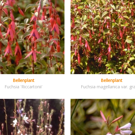
Bellenplant
Bellenplant
Fuchsia 'Riccartonii'
Fuchsia magellanica var. grac