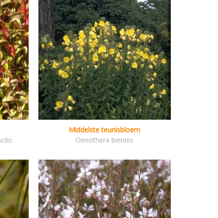
Middelste teunisbloem
ilis
Oenothera biennis