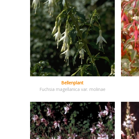
Bellenplant
Fuchsia magellanica var. molinae