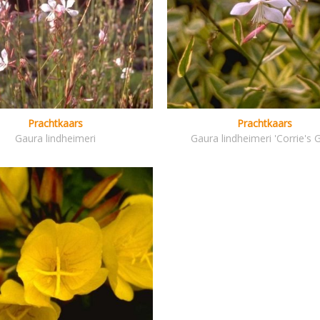
Prachtkaars
Prachtkaars
Gaura lindheimeri
Gaura lindheimeri 'Corrie's 