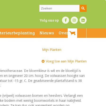
Volg ons op
nterieurbeplanting
Nieuws
Over ons
Mijn Planten
Voeg toe aan Mijn Planten
Oenotheraceae. De bloemkleur is wit en de bloeitijd is
groen en ongeveer 20 cm. hoog. De volwassen hoogte van
tuur tot -15 gr. C. De geadviseerde plantafstand is 38
.
e (vrijwel) volwassen bomen en heesters. Verlangt een
jke bodem met weinig boomwortels in haar nabijheid.
 bodem. Ze kan dus ook aangeplant worden op