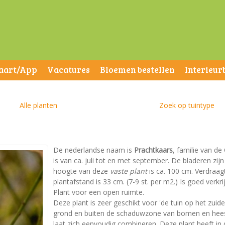
aart/App
Vacatures
Bloemen bestellen
Interieur
Alle planten
Zoek op tuintype
De nederlandse naam is
Prachtkaars
, familie van de
is van ca. juli tot en met september. De bladeren z
hoogte van deze
vaste plant
is ca. 100 cm. Verdraag
plantafstand is 33 cm. (7-9 st. per m2.) Is goed verkri
Plant voor een open ruimte.
Deze plant is zeer geschikt voor 'de tuin op het zuid
grond en buiten de schaduwzone van bomen en heest
laat zich eenvoudig combineren. Deze plant heeft in