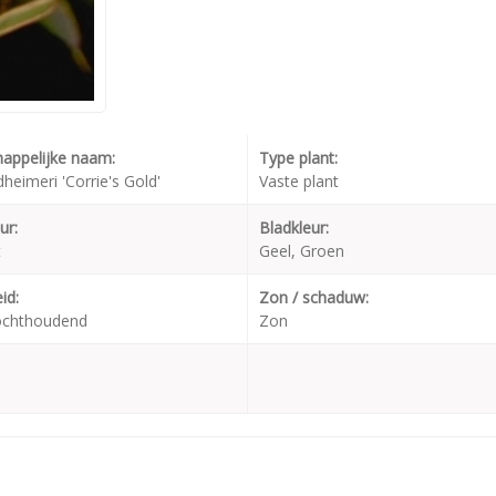
appelijke naam:
Type plant:
dheimeri 'Corrie's Gold'
Vaste plant
ur:
Bladkleur:
t
Geel, Groen
id:
Zon / schaduw:
ochthoudend
Zon