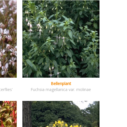
Bellenplant
erflies'
Fuchsia magellanica var. molinae