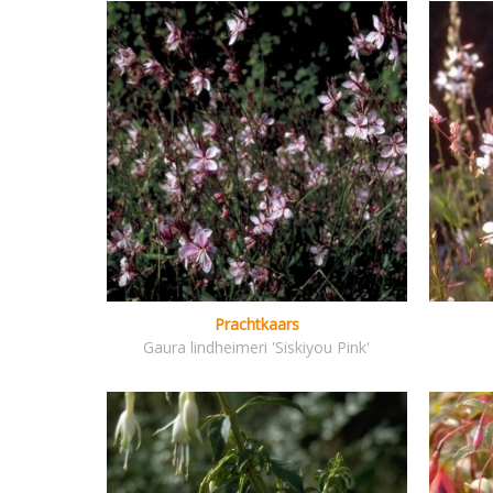
Prachtkaars
Gaura lindheimeri 'Siskiyou Pink'