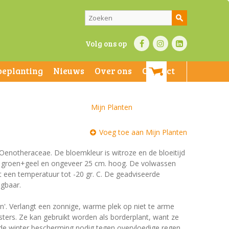
Volg ons op
beplanting
Nieuws
Over ons
Contact
Mijn Planten
Voeg toe aan Mijn Planten
 Oenotheraceae. De bloemkleur is witroze en de bloeitijd
ijn groen+geel en ongeveer 25 cm. hoog. De volwassen
t een temperatuur tot -20 gr. C. De geadviseerde
jgbaar.
en'. Verlangt een zonnige, warme plek op niet te arme
ers. Ze kan gebruikt worden als borderplant, want ze
 de winter bescherming nodig tegen overvloedige regen