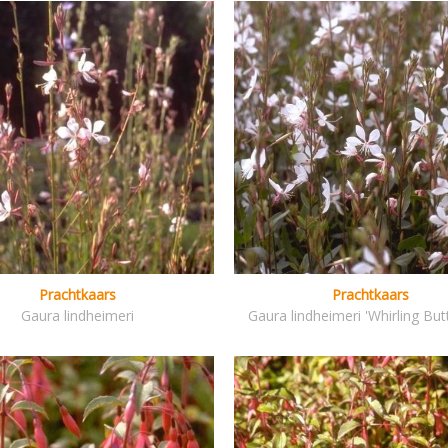
Prachtkaars
Prachtkaars
Gaura lindheimeri
Gaura lindheimeri 'Whirling Butt