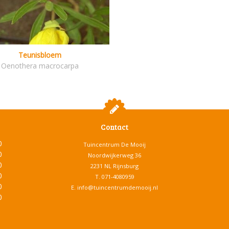
Teunisbloem
Oenothera macrocarpa
Contact
0
Tuincentrum De Mooij
0
Noordwijkerweg 36
0
2231 NL Rijnsburg
0
T.
071-4080959
0
E.
info@tuincentrumdemooij.nl
0