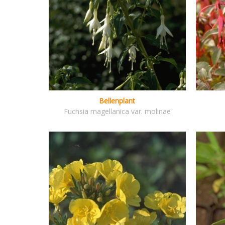
Bellenplant
Fuchsia magellanica var. molinae