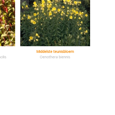
Middelste teunisbloem
ilis
Oenothera biennis