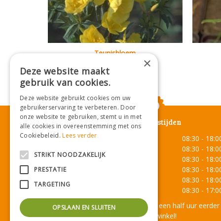
Teunisbloem
×
Oenothera fruticosa
Deze website maakt
gebruik van cookies.
Deze website gebruikt cookies om uw
gebruikerservaring te verbeteren. Door
onze website te gebruiken, stemt u in met
Openingstijden
alle cookies in overeenstemming met ons
Cookiebeleid.
Lees verder
Maandag
08:30 - 18:0
Dinsdag
08:30 - 18:0
STRIKT NOODZAKELIJK
Woensdag
08:30 - 18:0
Donderdag
08:30 - 18:0
PRESTATIE
Vrijdag
08:30 - 18:0
TARGETING
Zaterdag
08:30 - 17:0
Onze lunchroom sluit een half uur eerder
OPSLAAN EN SLUITEN
dan de winkel!