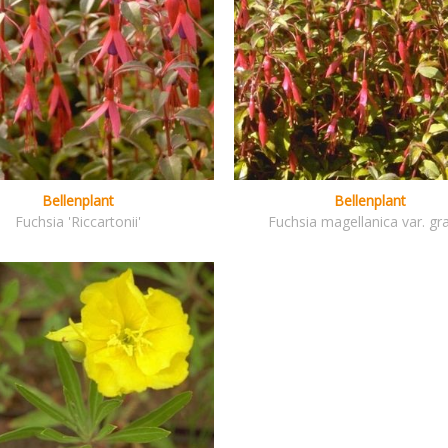
Bellenplant
Bellenplant
Fuchsia 'Riccartonii'
Fuchsia magellanica var. grac