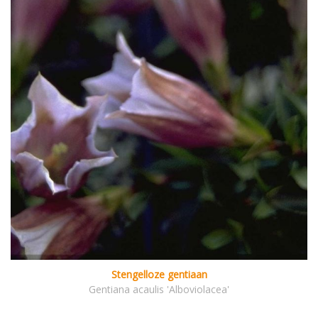
Stengelloze gentiaan
Gentiana acaulis 'Alboviolacea'