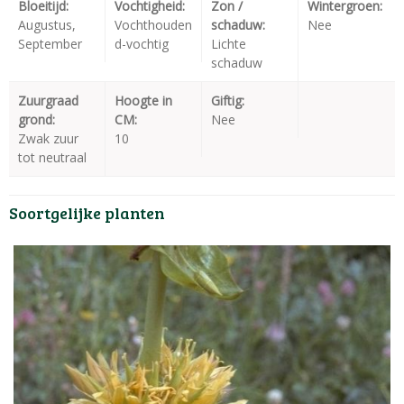
Bloeitijd:
Vochtigheid:
Zon /
Wintergroen:
Augustus,
Vochthouden
schaduw:
Nee
September
d-vochtig
Lichte
schaduw
Zuurgraad
Hoogte in
Giftig:
grond:
CM:
Nee
Zwak zuur
10
tot neutraal
Soortgelijke planten