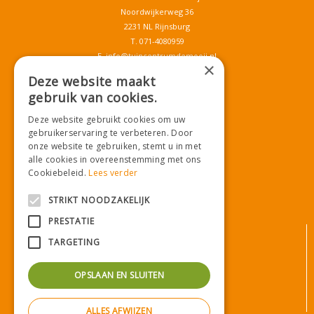
Noordwijkerweg 36
2231 NL Rijnsburg
T.
071-4080959
E.
info@tuincentrumdemooij.nl
×
Deze website maakt
gebruik van cookies.
Download onze App!
Deze website gebruikt cookies om uw
gebruikerservaring te verbeteren. Door
onze website te gebruiken, stemt u in met
alle cookies in overeenstemming met ons
Cookiebeleid.
Lees verder
STRIKT NOODZAKELIJK
PRESTATIE
© Tuincentrum De Mooij
TARGETING
Algemene voorwaarden
Privacy statement
OPSLAAN EN SLUITEN
Bezorginformatie
Betaalinformatie
ALLES AFWIJZEN