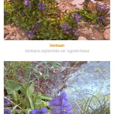
Gentiaan
Gentiana septemfida var. lagodechiana