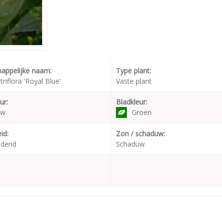
appelijke naam:
Type plant:
triflora 'Royal Blue'
Vaste plant
ur:
Bladkleur:
uw
Groen
id:
Zon / schaduw:
udend
Schaduw