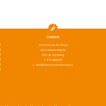
Contact
0
Tuincentrum De Mooij
0
Noordwijkerweg 36
0
2231 NL Rijnsburg
0
T.
071-4080959
0
E.
info@tuincentrumdemooij.nl
0