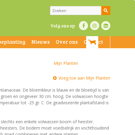
Volg ons op
beplanting
Nieuws
Over ons
Contact
Mijn Planten
Voeg toe aan Mijn Planten
ntianaceae. De bloemkleur is blauw en de bloeitijd is van
jn groen en ongeveer 30 cm. hoog. De volwassen hoogte
mperatuur tot -25 gr. C. De geadviseerde plantafstand is
et slechts een enkele volwassen boom of heester.
n heesters. De bodem moet voedselrijk en vochthoudend
 zich goed combineren met andere planten.