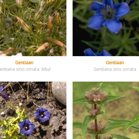
Gentiaan
Gentiaan
entiana sino-ornata 'Alba'
Gentiana sino-ornata