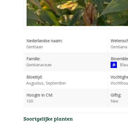
Nederlandse naam:
Wetensch
Gentiaan
Gentiana 
Familie:
Bloemkle
Gentianaceae
Bla
Bloeitijd:
Vochtighe
Augustus, September
Vochtho
Hoogte in CM:
Giftig:
100
Nee
Soortgelijke planten