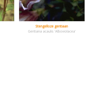
Stengelloze gentiaan
Gentiana acaulis 'Alboviolacea'