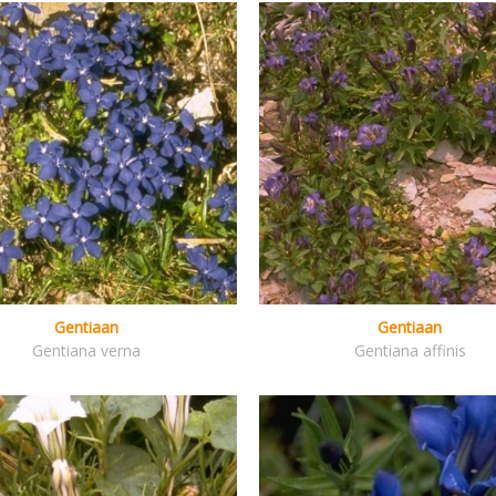
Gentiaan
Gentiaan
Gentiana verna
Gentiana affinis