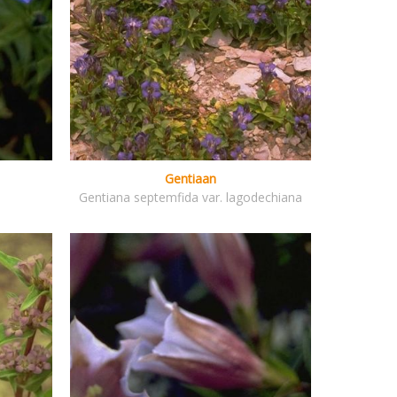
Gentiaan
Gentiana septemfida var. lagodechiana