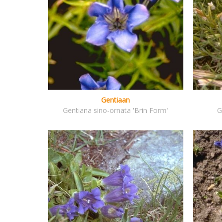
Gentiaan
Gentiana sino-ornata 'Brin Form'
G