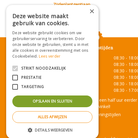
Zijdeplantgentiaan
×
Gentiana asclepiadea
Deze website maakt
gebruik van cookies.
Deze website gebruikt cookies om uw
gebruikerservaring te verbeteren. Door
onze website te gebruiken, stemt u in met
Openingstijden
alle cookies in overeenstemming met ons
Cookiebeleid.
Lees verder
Maandag
08:30 - 18:0
Dinsdag
08:30 - 18:0
STRIKT NOODZAKELIJK
Woensdag
08:30 - 18:0
Donderdag
08:30 - 18:0
PRESTATIE
Vrijdag
08:30 - 18:0
TARGETING
Zaterdag
08:30 - 17:0
Onze lunchroom sluit een half uur eerder
OPSLAAN EN SLUITEN
dan de winkel!
Toon alle openingstijden
ALLES AFWIJZEN
DETAILS WEERGEVEN