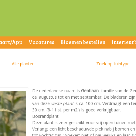
aart/App
Vacatures
Bloemen bestellen
Interieur
Alle planten
Zoek op tuintype
De nederlandse naam is
Gentiaan
, familie van de Ge
ca. augustus tot en met september. De bladeren zi
van deze
vaste plant
is ca. 100 cm. Verdraagt een te
30 cm. (8-11 st. per m2.) Is goed verkrijgbaar.
Bosrandplant.
Deze plant is zeer geschikt voor vrij open tuinen m
Verlangt een licht beschaduwde plek nabij bomen e
tot vochtig zijn. Woekert niet of nauwelijks en laat