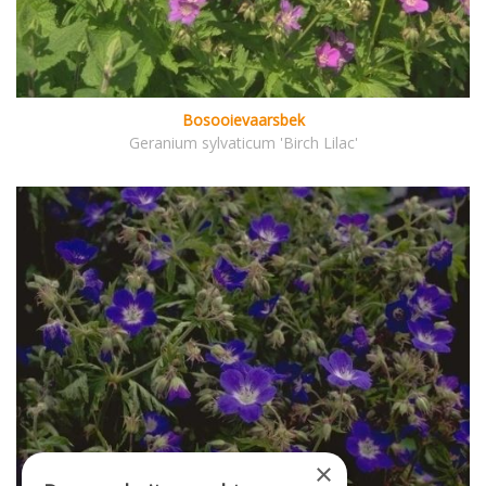
Bosooievaarsbek
Geranium sylvaticum 'Birch Lilac'
×