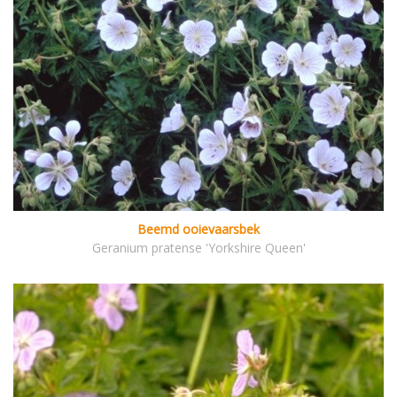
Beemd ooievaarsbek
Geranium pratense 'Yorkshire Queen'