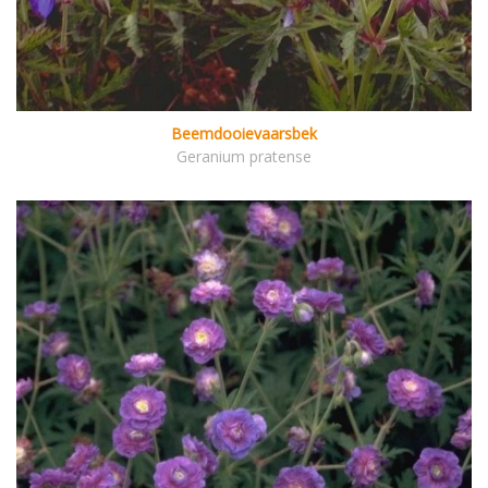
Beemdooievaarsbek
Geranium pratense