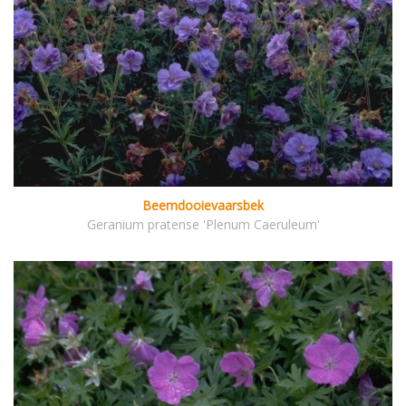
Beemdooievaarsbek
Geranium pratense 'Plenum Caeruleum'