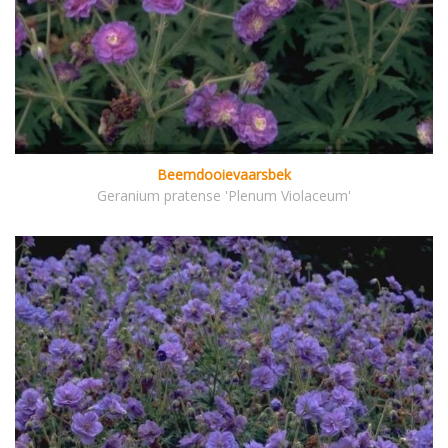
Beemdooievaarsbek
Geranium pratense 'Plenum Violaceum'