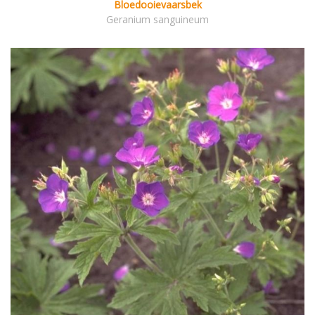
Bloedooievaarsbek
Geranium sanguineum