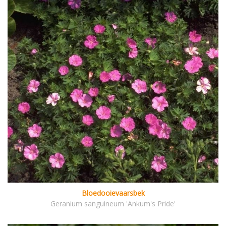
Bloedooievaarsbek
Geranium sanguineum 'Ankum's Pride'