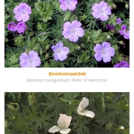
Bloedooievaarsbek
Geranium sanguineum 'Belle of Herterton'