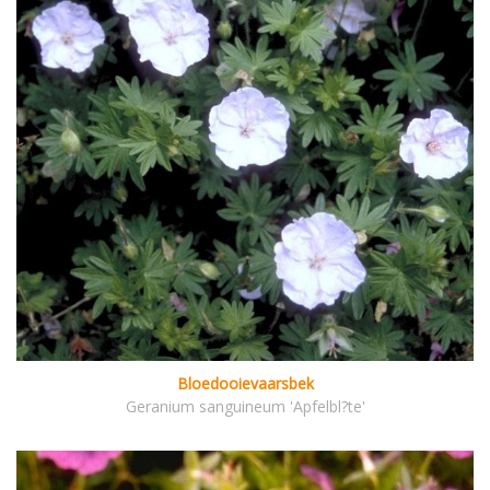
Bloedooievaarsbek
Geranium sanguineum 'Apfelbl?te'