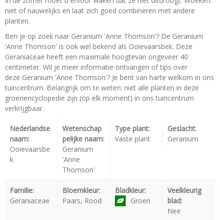
In de zomer moet u ervoor waken dat ze niet uitdroogt. Woekert
niet of nauwelijks en laat zich goed combineren met andere
planten.
Ben je op zoek naar Geranium 'Anne Thomson'? De Geranium
'Anne Thomson' is ook wel bekend als Ooievaarsbek. Deze
Geraniaceae heeft een maximale hoogtevan ongeveer 40
centimeter. Wil je meer informatie ontvangen of tips over
deze Geranium 'Anne Thomson'? Je bent van harte welkom in ons
tuincentrum. Belangrijk om te weten: niet alle planten in deze
groenencyclopedie zijn (op elk moment) in ons tuincentrum
verkrijgbaar.
Nederlandse
Wetenschap
Type plant:
Geslacht:
naam:
pelijke naam:
Vaste plant
Geranium
Ooievaarsbe
Geranium
k
'Anne
Thomson'
Familie:
Bloemkleur:
Bladkleur:
Veelkleurig
Geraniaceae
Paars, Rood
Groen
blad:
Nee