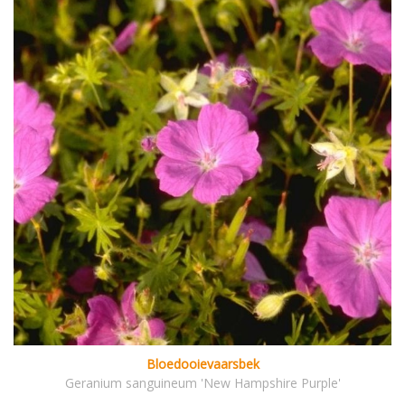
Bloedooievaarsbek
Geranium sanguineum 'New Hampshire Purple'