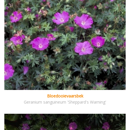
Bloedooievaarsbek
Geranium sanguineum 'Sheppard's Warning'