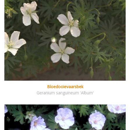
Bloedooievaarsbek
Geranium sanguineum 'Album'