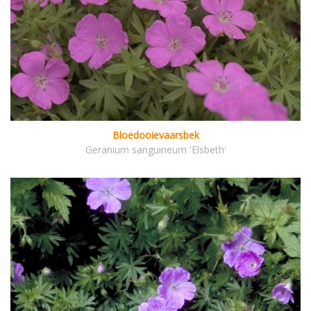
Bloedooievaarsbek
Geranium sanguineum 'Elsbeth'