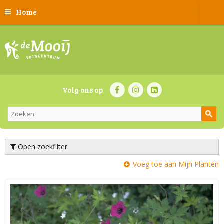
Home
Volg ons op
Open zoekfilter
Voeg toe aan Mijn Planten