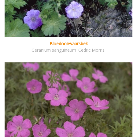
Bloedooievaarsbek
Geranium sanguineum 'Cedric Morris'