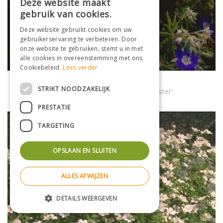
Deze website maakt
gebruik van cookies.
Deze website gebruikt cookies om uw
gebruikerservaring te verbeteren. Door
onze website te gebruiken, stemt u in met
alle cookies in overeenstemming met ons
Cookiebeleid.
Lees verder
Bosooievaarsbek
STRIKT NOODZAKELIJK
Geranium sylvaticum 'Amy Doncaster'
PRESTATIE
TARGETING
OPSLAAN EN SLUITEN
ALLES AFWIJZEN
DETAILS WEERGEVEN