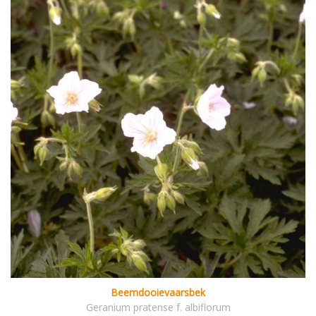
Beemdooievaarsbek
Geranium pratense f. albiflorum