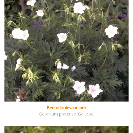
Beemdooievaarsbek
Geranium pratense 'Galactic'