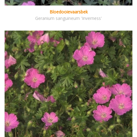
Bloedooievaarsbek
Geranium sanguineum 'Inverness'