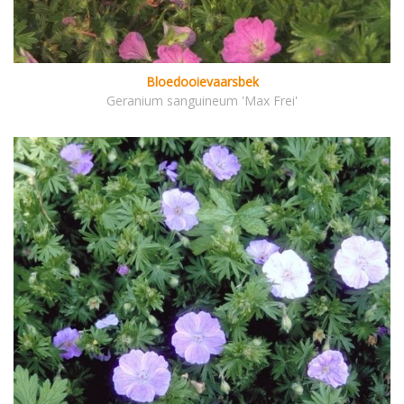
Bloedooievaarsbek
Geranium sanguineum 'Max Frei'