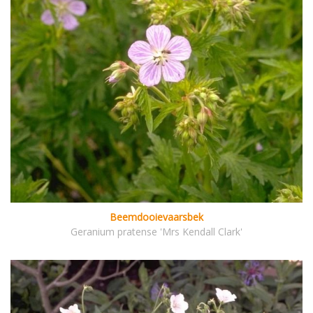
Beemdooievaarsbek
Geranium pratense 'Mrs Kendall Clark'