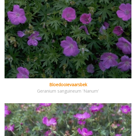
Bloedooievaarsbek
Geranium sanguineum 'Nanum'