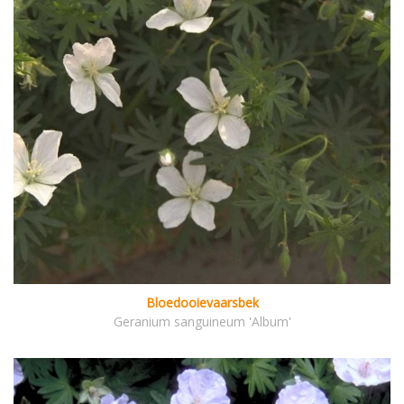
Bloedooievaarsbek
Geranium sanguineum 'Album'