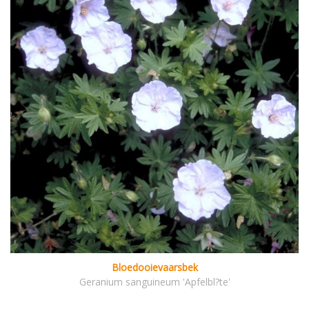
Bloedooievaarsbek
Geranium sanguineum 'Apfelbl?te'