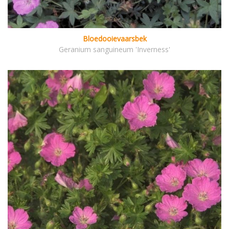
Bloedooievaarsbek
Geranium sanguineum 'Inverness'