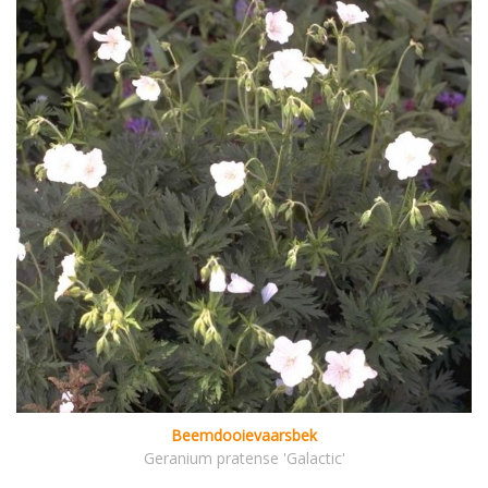
Beemdooievaarsbek
Geranium pratense 'Galactic'