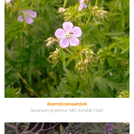
Beemdooievaarsbek
Geranium pratense 'Mrs Kendall Clark'