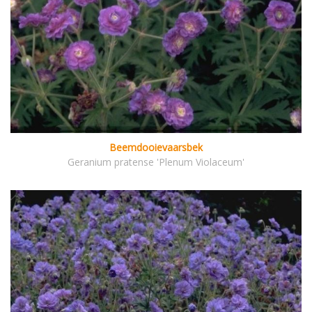
Beemdooievaarsbek
Geranium pratense 'Plenum Violaceum'