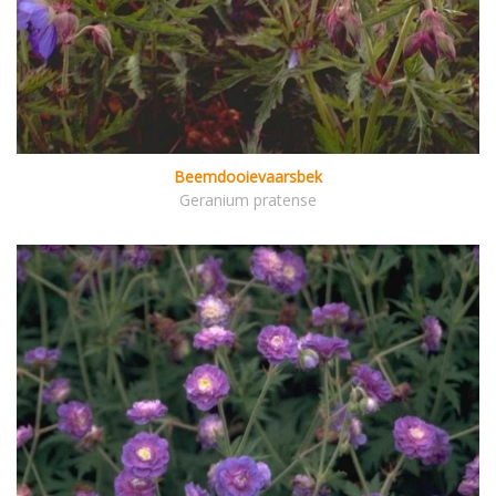
Beemdooievaarsbek
Geranium pratense