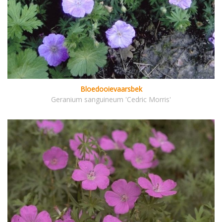
Bloedooievaarsbek
Geranium sanguineum 'Cedric Morris'