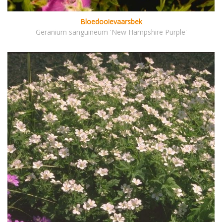
Bloedooievaarsbek
Geranium sanguineum 'New Hampshire Purple'