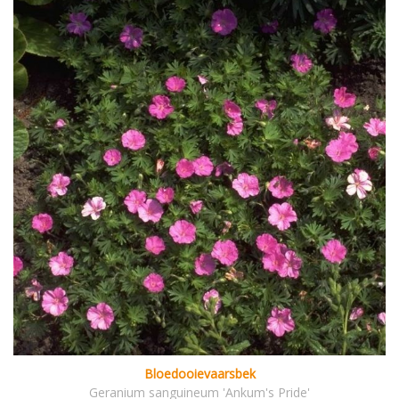
Bloedooievaarsbek
Geranium sanguineum 'Ankum's Pride'