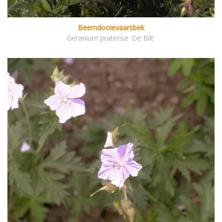
Beemdooievaarsbek
Geranium pratense 'De Bilt'