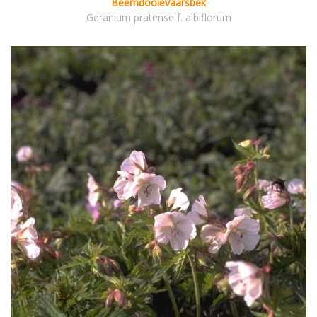
Beemdooievaarsbek
Geranium pratense f. albiflorum