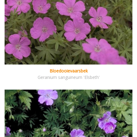
Bloedooievaarsbek
Geranium sanguineum 'Elsbeth'