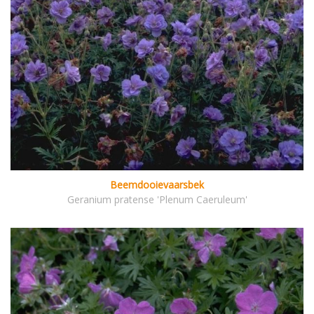
Beemdooievaarsbek
Geranium pratense 'Plenum Caeruleum'