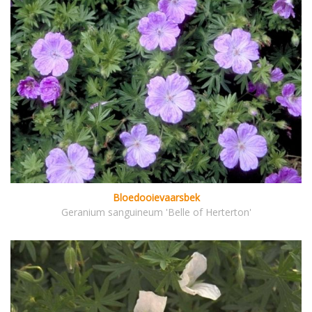
Bloedooievaarsbek
Geranium sanguineum 'Belle of Herterton'