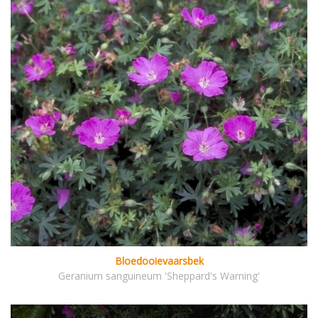
Bloedooievaarsbek
Geranium sanguineum 'Sheppard's Warning'