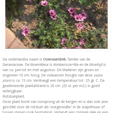
De nederlandse naam is
Ooievaarsbek
, familie van de
Geraniaceae. De bloemkleur is donkerroze+lila en de bloeitijd is
van ca. juni tot en met augustus. De bladeren zijn groen en
ongeveer 10 cm. hoog. De volwassen hoogte van deze
vaste
plant
is ca. 15 cm. Verdraagt een temperatuur tot -25 gr. C. De
geadviseerde plantafstand is 20 cm. (25 st. per m2.) Is goed
verkrijgbaar.
Rotstuinplant.
Deze plant komt van oorsprong uit de bergen en is dan ook zeer
geschikt voor de rotstuin als 'voegenvuller' in de stapelmuur of
tussen stenen (ook bestrating). Verlangt een zonnige plek en een