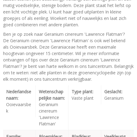
matig voedselrijke, stenige bodem. Deze plant staat het liefst op
een licht vochtige plek. U kunt haar goed uitplanten In kleine
groepjes of als eenling. Woekert niet of nauwelijks en laat zich
goed combineren met andere planten.
Ben je op zoek naar Geranium cinereum 'Lawrence Flatman'?
De Geranium cinereum 'Lawrence Flatman' is ook wel bekend
als Ooievaarsbek. Deze Geraniaceae heeft een maximale
hoogtevan ongeveer 15 centimeter. Wil je meer informatie
ontvangen of tips over deze Geranium cinereum 'Lawrence
Flatman'? Je bent van harte welkom in ons tuincentrum. Belangrijk
om te weten: niet alle planten in deze groenencyclopedie zijn (op
elk moment) in ons tuincentrum verkrijgbaar.
Nederlandse
Wetenschap
Type plant:
Geslacht:
naam:
pelijke naam:
Vaste plant
Geranium
Ooievaarsbe
Geranium
k
cinereum
'Lawrence
Flatman'
Familie:
Bloemkleur:
Bladkleur:
Veelkleurig