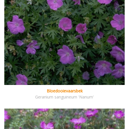
Bloedooievaarsbek
Geranium sanguineum 'Nanum'