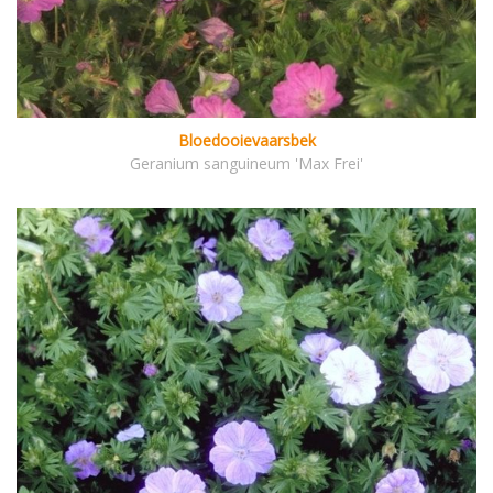
Bloedooievaarsbek
Geranium sanguineum 'Max Frei'