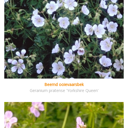
Beemd ooievaarsbek
Geranium pratense 'Yorkshire Queen'