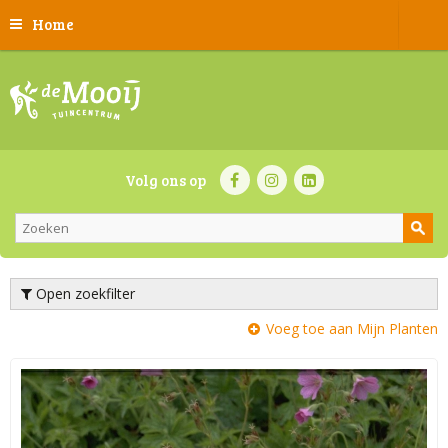
Home
Volg ons op
Open zoekfilter
Voeg toe aan Mijn Planten