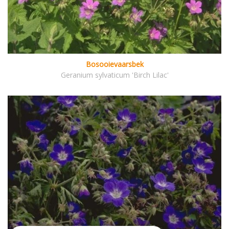
Bosooievaarsbek
Geranium sylvaticum 'Birch Lilac'