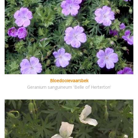
Bloedooievaarsbek
Geranium sanguineum 'Belle of Herterton'