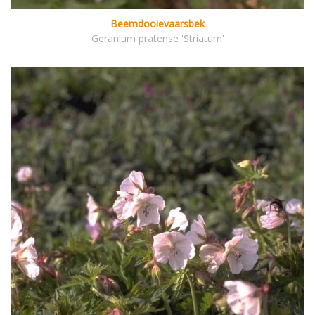
Beemdooievaarsbek
Geranium pratense 'Striatum'