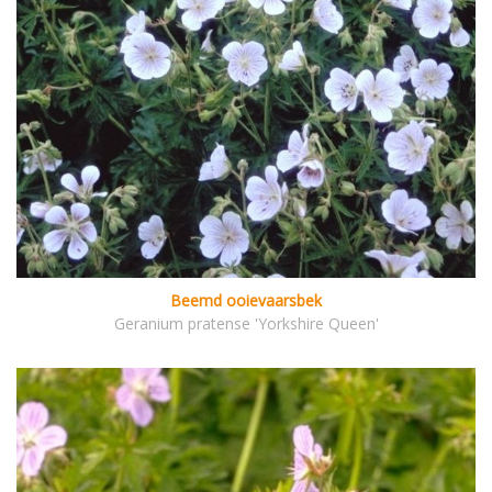
Beemd ooievaarsbek
Geranium pratense 'Yorkshire Queen'