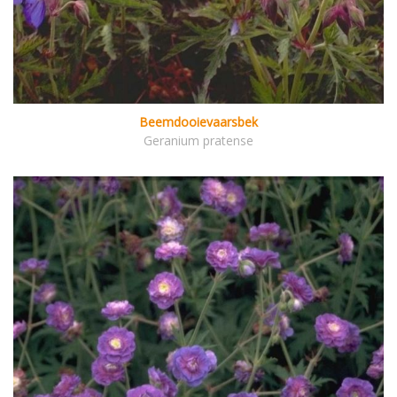
Beemdooievaarsbek
Geranium pratense