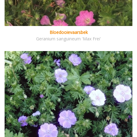
Bloedooievaarsbek
Geranium sanguineum 'Max Frei'