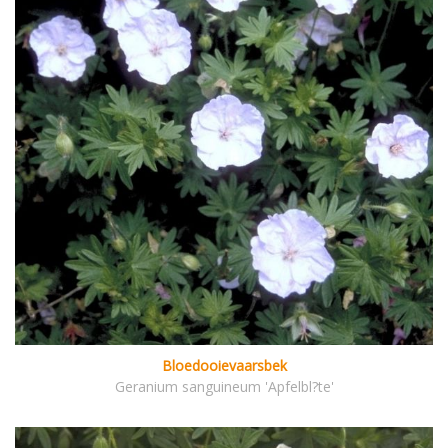
Bloedooievaarsbek
Geranium sanguineum 'Apfelbl?te'