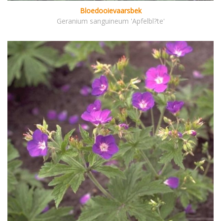
Bloedooievaarsbek
Geranium sanguineum 'Apfelbl?te'