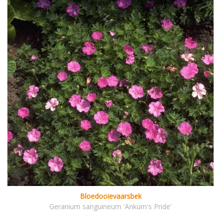
Bloedooievaarsbek
Geranium sanguineum 'Ankum's Pride'