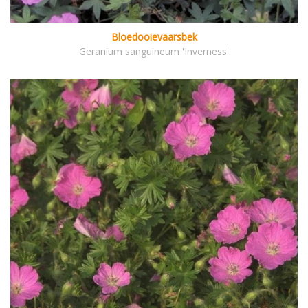
Bloedooievaarsbek
Geranium sanguineum 'Inverness'