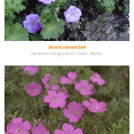
Bloedooievaarsbek
Geranium sanguineum 'Cedric Morris'