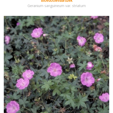
Bloedooievaarsbek
Geranium sanguineum var. striatum