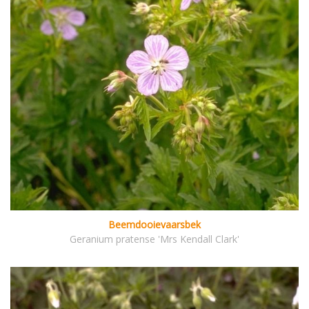
Beemdooievaarsbek
Geranium pratense 'Mrs Kendall Clark'