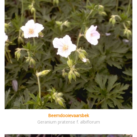
Beemdooievaarsbek
Geranium pratense f. albiflorum