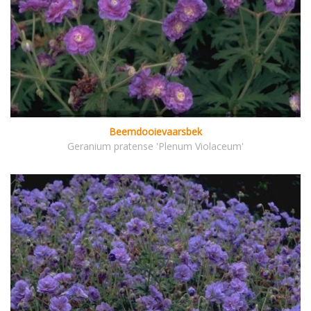
Beemdooievaarsbek
Geranium pratense 'Plenum Violaceum'