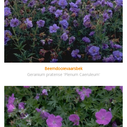
Beemdooievaarsbek
Geranium pratense 'Plenum Caeruleum'