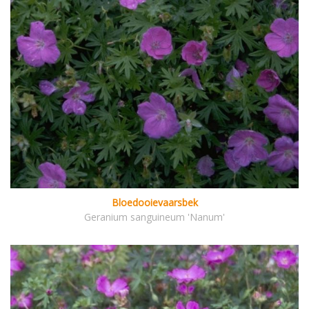
Bloedooievaarsbek
Geranium sanguineum 'Nanum'