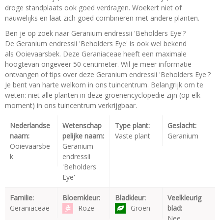
droge standplaats ook goed verdragen. Woekert niet of
nauwelijks en laat zich goed combineren met andere planten.
Ben je op zoek naar Geranium endressii 'Beholders Eye'?
De Geranium endressii 'Beholders Eye' is ook wel bekend
als Ooievaarsbek. Deze Geraniaceae heeft een maximale
hoogtevan ongeveer 50 centimeter. Wil je meer informatie
ontvangen of tips over deze Geranium endressii 'Beholders Eye'?
Je bent van harte welkom in ons tuincentrum. Belangrijk om te
weten: niet alle planten in deze groenencyclopedie zijn (op elk
moment) in ons tuincentrum verkrijgbaar.
Nederlandse
Wetenschap
Type plant:
Geslacht:
naam:
pelijke naam:
Vaste plant
Geranium
Ooievaarsbe
Geranium
k
endressii
'Beholders
Eye'
Familie:
Bloemkleur:
Bladkleur:
Veelkleurig
Geraniaceae
Roze
Groen
blad:
Nee