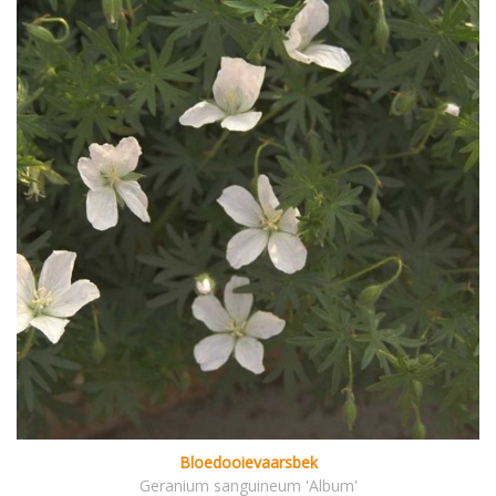
Bloedooievaarsbek
Geranium sanguineum 'Album'