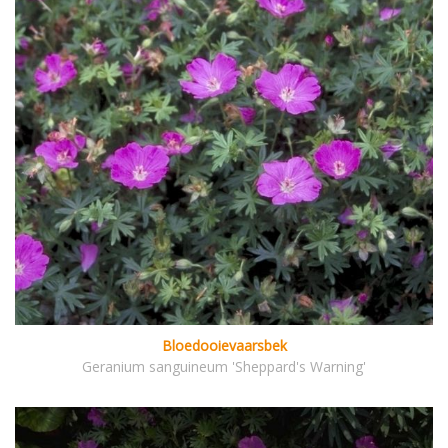
Bloedooievaarsbek
Geranium sanguineum 'Sheppard's Warning'