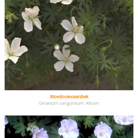
Bloedooievaarsbek
Geranium sanguineum 'Album'