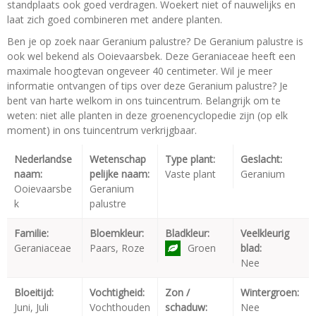
standplaats ook goed verdragen. Woekert niet of nauwelijks en
laat zich goed combineren met andere planten.
Ben je op zoek naar Geranium palustre? De Geranium palustre is
ook wel bekend als Ooievaarsbek. Deze Geraniaceae heeft een
maximale hoogtevan ongeveer 40 centimeter. Wil je meer
informatie ontvangen of tips over deze Geranium palustre? Je
bent van harte welkom in ons tuincentrum. Belangrijk om te
weten: niet alle planten in deze groenencyclopedie zijn (op elk
moment) in ons tuincentrum verkrijgbaar.
Nederlandse
Wetenschap
Type plant:
Geslacht:
naam:
pelijke naam:
Vaste plant
Geranium
Ooievaarsbe
Geranium
k
palustre
Familie:
Bloemkleur:
Bladkleur:
Veelkleurig
Geraniaceae
Paars, Roze
Groen
blad:
Nee
Bloeitijd:
Vochtigheid:
Zon /
Wintergroen:
Juni, Juli
Vochthouden
schaduw:
Nee