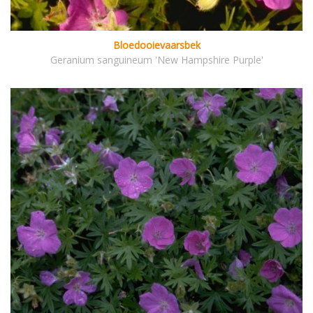
Bloedooievaarsbek
Geranium sanguineum 'New Hampshire Purple'