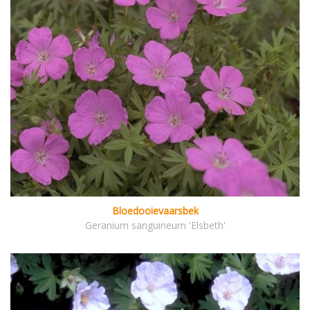
Bloedooievaarsbek
Geranium sanguineum 'Elsbeth'