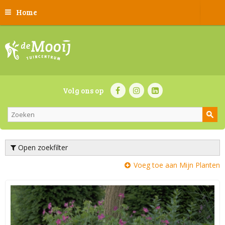
Home
Volg ons op
Open zoekfilter
Voeg toe aan Mijn Planten