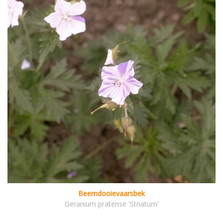
Beemdooievaarsbek
Geranium pratense 'Striatum'