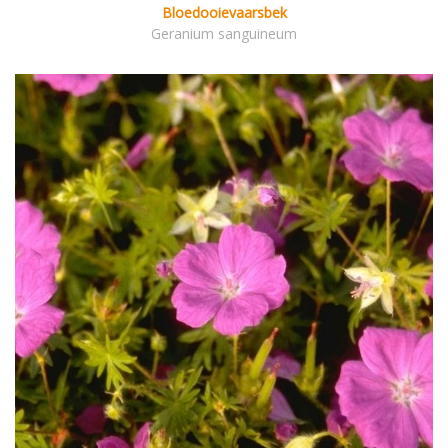
Bloedooievaarsbek
Geranium sanguineum