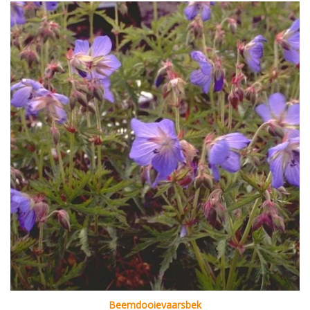
Beemdooievaarsbek