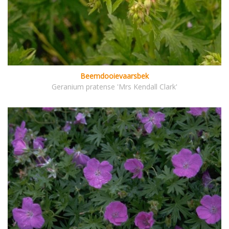
Beemdooievaarsbek
Geranium pratense 'Mrs Kendall Clark'