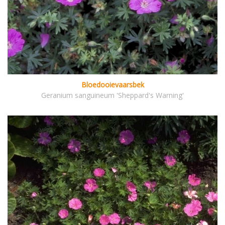
Bloedooievaarsbek
Geranium sanguineum 'Sheppard's Warning'