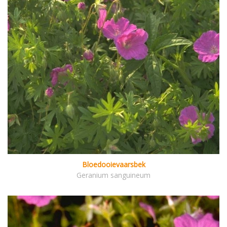
Bloedooievaarsbek
Geranium sanguineum