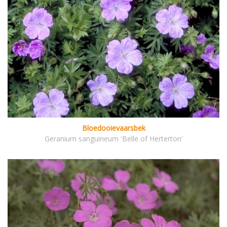
Bloedooievaarsbek
Geranium sanguineum 'Belle of Herterton'