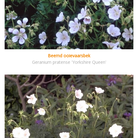
Beemd ooievaarsbek
Geranium pratense 'Yorkshire Queen'