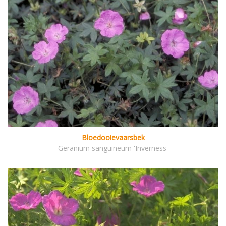
Bloedooievaarsbek
Geranium sanguineum 'Inverness'