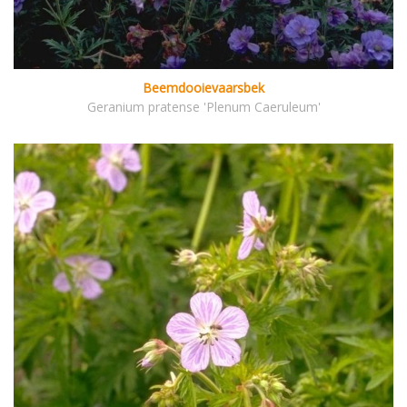
Beemdooievaarsbek
Geranium pratense 'Plenum Caeruleum'