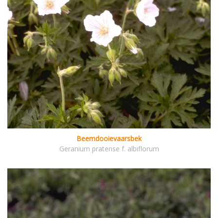
Beemdooievaarsbek
Geranium pratense f. albiflorum