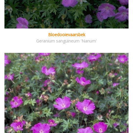
Bloedooievaarsbek
Geranium sanguineum 'Nanum'