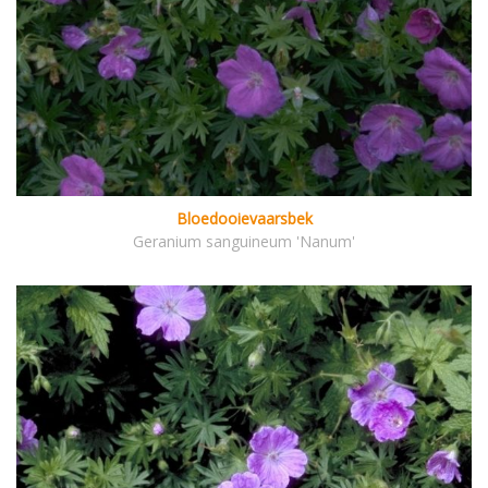
Bloedooievaarsbek
Geranium sanguineum 'Nanum'