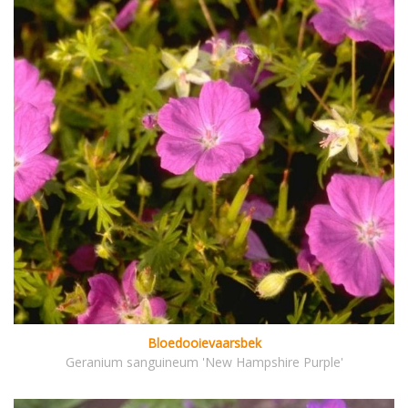
Bloedooievaarsbek
Geranium sanguineum 'New Hampshire Purple'