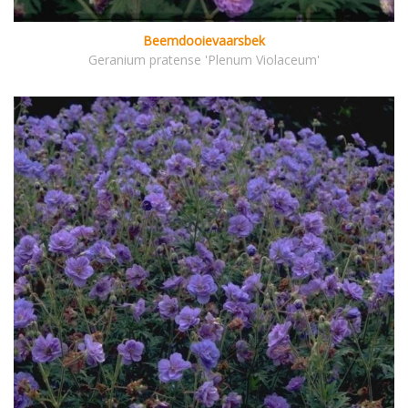
Beemdooievaarsbek
Geranium pratense 'Plenum Violaceum'