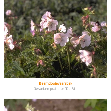
Beemdooievaarsbek
Geranium pratense 'De Bilt'