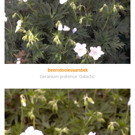
Beemdooievaarsbek
Geranium pratense 'Galactic'