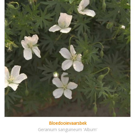
Bloedooievaarsbek
Geranium sanguineum 'Album'