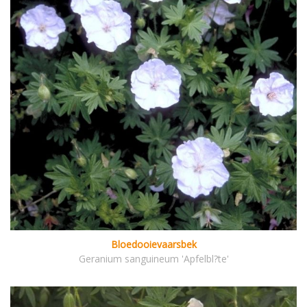
Bloedooievaarsbek
Geranium sanguineum 'Apfelbl?te'