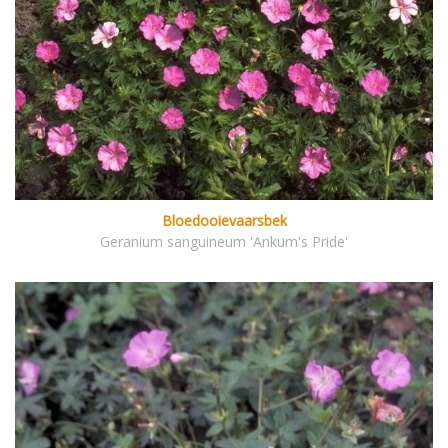
Bloedooievaarsbek
Geranium sanguineum 'Ankum's Pride'