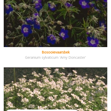
Bosooievaarsbek
Geranium sylvaticum 'Amy Doncaster'