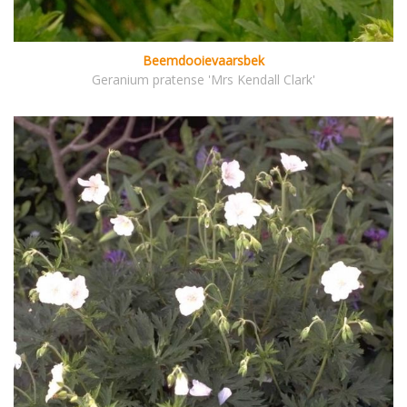
Beemdooievaarsbek
Geranium pratense 'Mrs Kendall Clark'