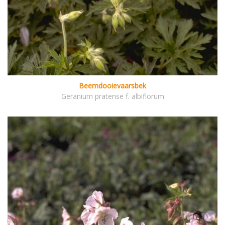
Beemdooievaarsbek
Geranium pratense f. albiflorum