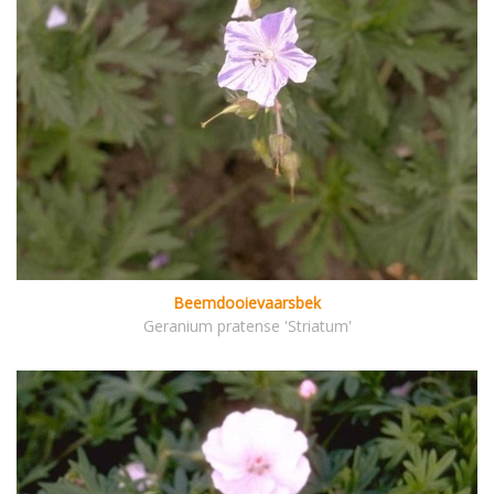
Beemdooievaarsbek
Geranium pratense 'Striatum'