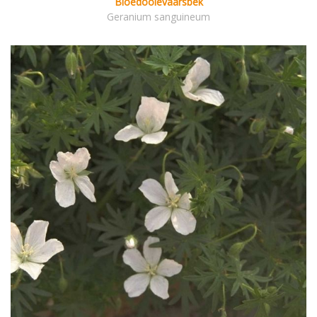
Bloedooievaarsbek
Geranium sanguineum