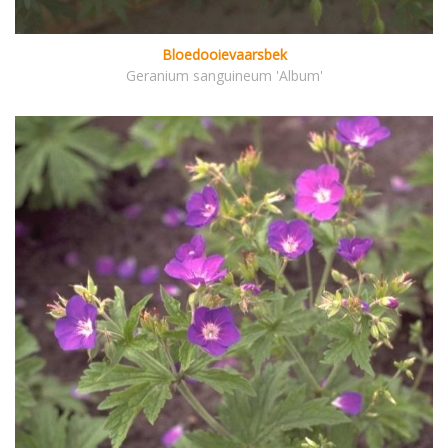
Bloedooievaarsbek
Geranium sanguineum 'Album'