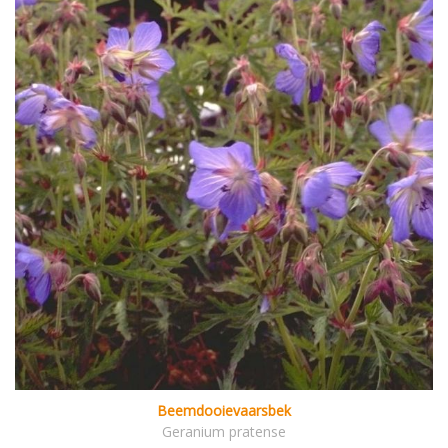
Beemdooievaarsbek
Geranium pratense