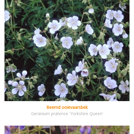
Beemd ooievaarsbek
Geranium pratense 'Yorkshire Queen'