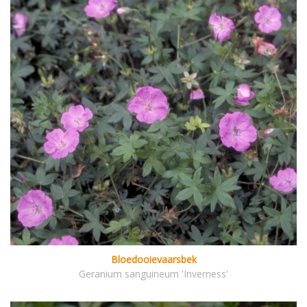
Bloedooievaarsbek
Geranium sanguineum 'Inverness'