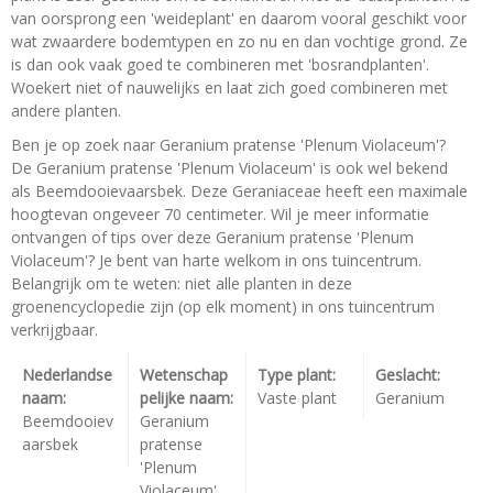
van oorsprong een 'weideplant' en daarom vooral geschikt voor
wat zwaardere bodemtypen en zo nu en dan vochtige grond. Ze
is dan ook vaak goed te combineren met 'bosrandplanten'.
Woekert niet of nauwelijks en laat zich goed combineren met
andere planten.
Ben je op zoek naar Geranium pratense 'Plenum Violaceum'?
De Geranium pratense 'Plenum Violaceum' is ook wel bekend
als Beemdooievaarsbek. Deze Geraniaceae heeft een maximale
hoogtevan ongeveer 70 centimeter. Wil je meer informatie
ontvangen of tips over deze Geranium pratense 'Plenum
Violaceum'? Je bent van harte welkom in ons tuincentrum.
Belangrijk om te weten: niet alle planten in deze
groenencyclopedie zijn (op elk moment) in ons tuincentrum
verkrijgbaar.
Nederlandse
Wetenschap
Type plant:
Geslacht:
naam:
pelijke naam:
Vaste plant
Geranium
Beemdooiev
Geranium
aarsbek
pratense
'Plenum
Violaceum'