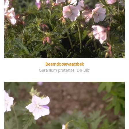
Beemdooievaarsbek
Geranium pratense 'De Bilt'