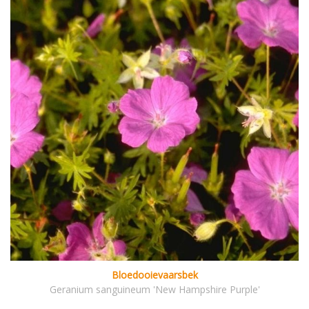
Bloedooievaarsbek
Geranium sanguineum 'New Hampshire Purple'