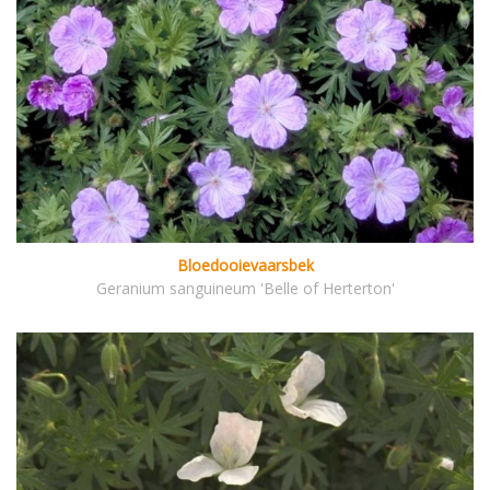
Bloedooievaarsbek
Geranium sanguineum 'Belle of Herterton'