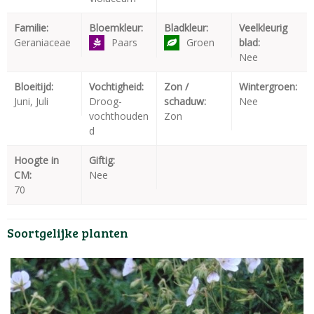
Familie:
Bloemkleur:
Bladkleur:
Veelkleurig
Geraniaceae
Paars
Groen
blad:
Nee
Bloeitijd:
Vochtigheid:
Zon /
Wintergroen:
Juni, Juli
Droog-
schaduw:
Nee
vochthouden
Zon
d
Hoogte in
Giftig:
CM:
Nee
70
Soortgelijke planten