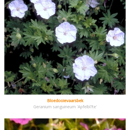
Bloedooievaarsbek
Geranium sanguineum 'Apfelbl?te'