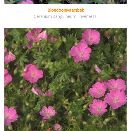
Bloedooievaarsbek
Geranium sanguineum 'Inverness'