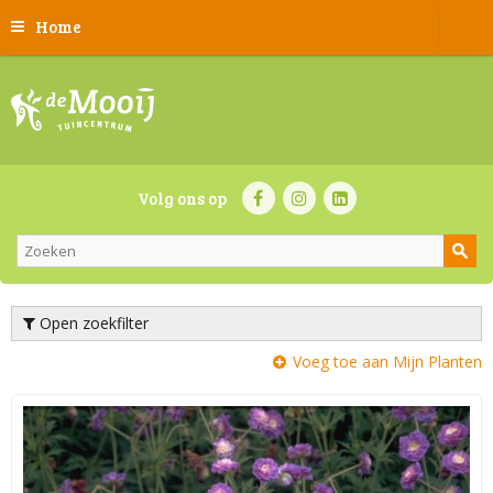
Home
Volg ons op
Open zoekfilter
Voeg toe aan Mijn Planten