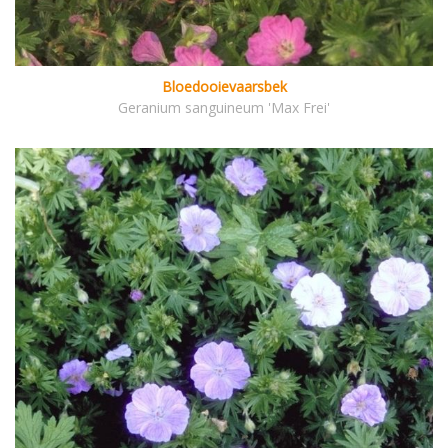
Bloedooievaarsbek
Geranium sanguineum 'Max Frei'