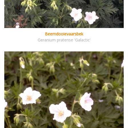
Beemdooievaarsbek
Geranium pratense 'Galactic'