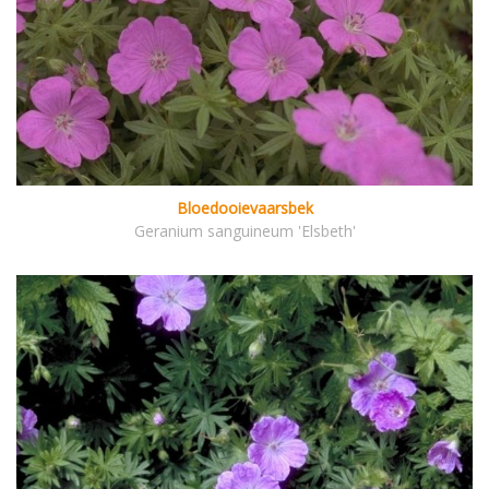
Bloedooievaarsbek
Geranium sanguineum 'Elsbeth'