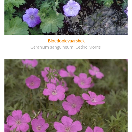
Bloedooievaarsbek
Geranium sanguineum 'Cedric Morris'