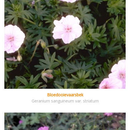
Bloedooievaarsbek
Geranium sanguineum var. striatum