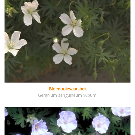
Bloedooievaarsbek
Geranium sanguineum 'Album'