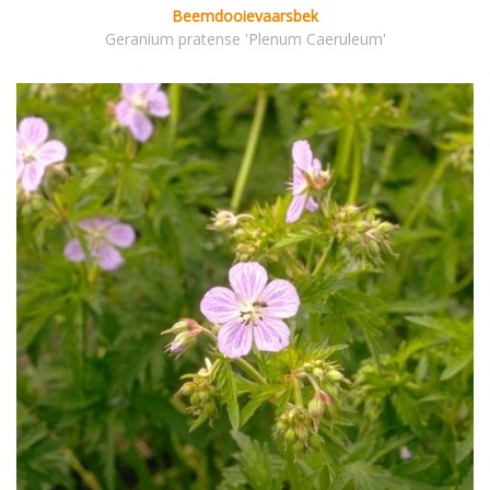
Beemdooievaarsbek
Geranium pratense 'Plenum Caeruleum'