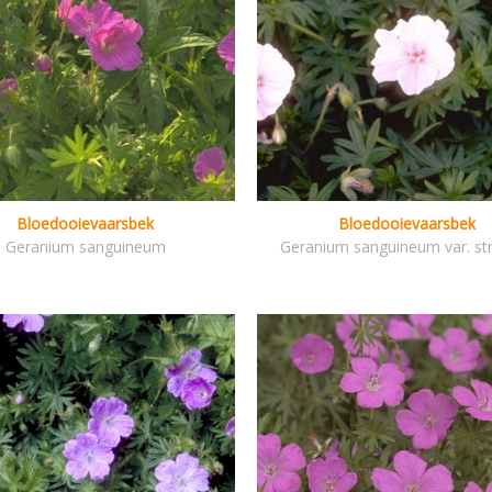
Bloedooievaarsbek
Bloedooievaarsbek
Geranium sanguineum
Geranium sanguineum var. st