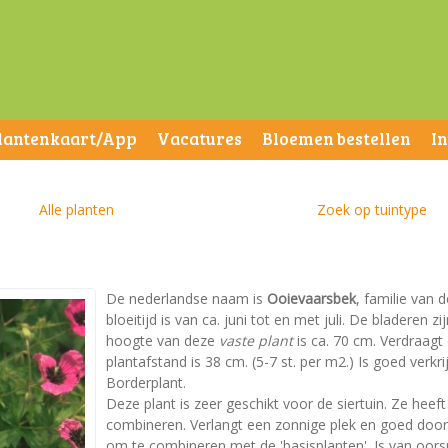
lantenkaart/App
Vacatures
Bloemen bestellen
I
Alle planten
Zoek op tuintype
De nederlandse naam is
Ooievaarsbek
, familie van
bloeitijd is van ca. juni tot en met juli. De bladere
hoogte van deze
vaste plant
is ca. 70 cm. Verdraagt
plantafstand is 38 cm. (5-7 st. per m2.) Is goed verkri
Borderplant.
Deze plant is zeer geschikt voor de siertuin. Ze heeft
combineren. Verlangt een zonnige plek en goed doorla
om te combineren met de 'basisplanten'. Is van oors