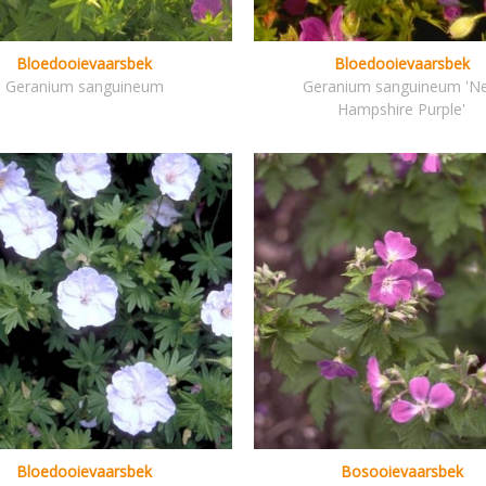
Bloedooievaarsbek
Bloedooievaarsbek
Geranium sanguineum
Geranium sanguineum 'N
Hampshire Purple'
Bloedooievaarsbek
Bosooievaarsbek