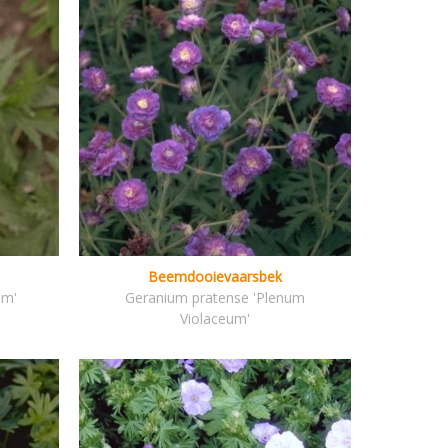
Beemdooievaarsbek
um'
Geranium pratense 'Plenum
Violaceum'