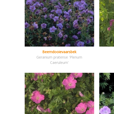
Beemdooievaarsbek
Geranium pratense 'Plenum
Caeruleum'