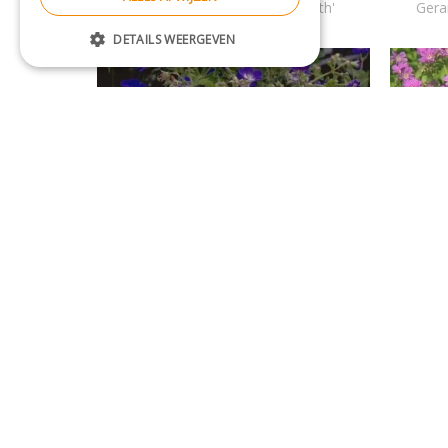
Geranium sanguineum 'Elsbeth'
Gera
DETAILS WEERGEVEN
Bosooievaarsbek
Geranium sylvaticum 'Amy Doncaster'
Gera