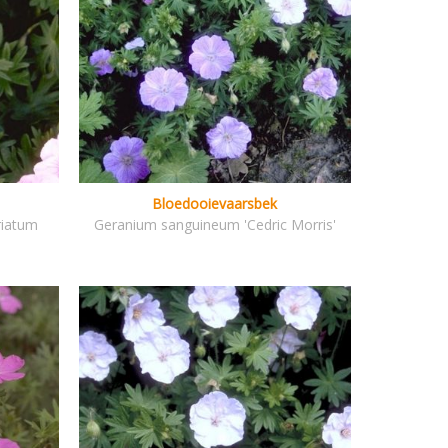
Bloedooievaarsbek
riatum
Geranium sanguineum 'Cedric Morris'