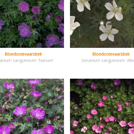
Bloedooievaarsbek
Bloedooievaarsbek
anium sanguineum 'Nanum'
Geranium sanguineum 'Alb