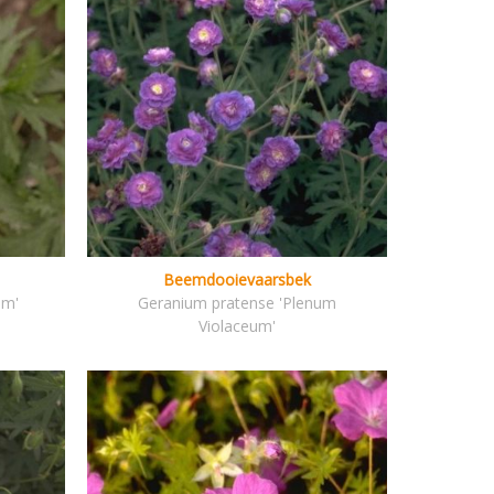
Beemdooievaarsbek
um'
Geranium pratense 'Plenum
Violaceum'