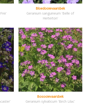
Bloedooievaarsbek
rei'
Geranium sanguineum 'Belle of
Herterton'
Bosooievaarsbek
caster'
Geranium sylvaticum 'Birch Lilac'