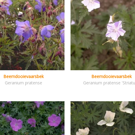
Beemdooievaarsbek
Beemdooievaarsbek
Geranium pratense
Geranium pratense 'Striat