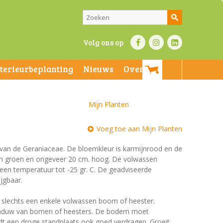
Volg ons op
nterieurbeplanting
Nieuws
Over ons
Mijn Planten
Voeg toe aan Mijn Planten
e van de Geraniaceae. De bloemkleur is karmijnrood en de
n zijn groen en ongeveer 20 cm. hoog. De volwassen
 een temperatuur tot -25 gr. C. De geadviseerde
ijgbaar.
et slechts een enkele volwassen boom of heester.
schaduw van bomen of heesters. De bodem moet
rdt een droge standplaats ook goed verdragen. Groeit