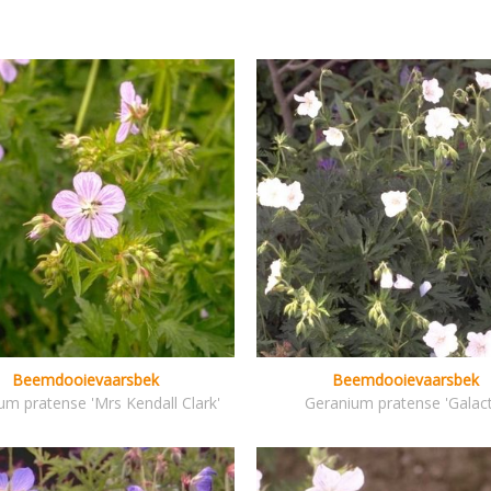
Beemdooievaarsbek
Beemdooievaarsbek
um pratense 'Mrs Kendall Clark'
Geranium pratense 'Galact