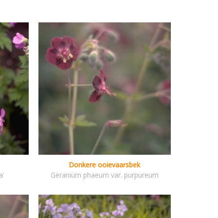
Donkere ooievaarsbek
a'
Geranium phaeum var. purpureum