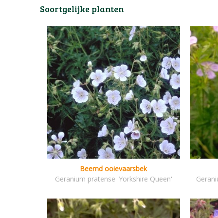
Soortgelijke planten
Beemd ooievaarsbek
Geranium pratense 'Yorkshire Queen'
Gerani