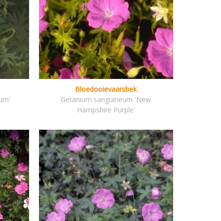
Bloedooievaarsbek
um'
Geranium sanguineum 'New
Hampshire Purple'