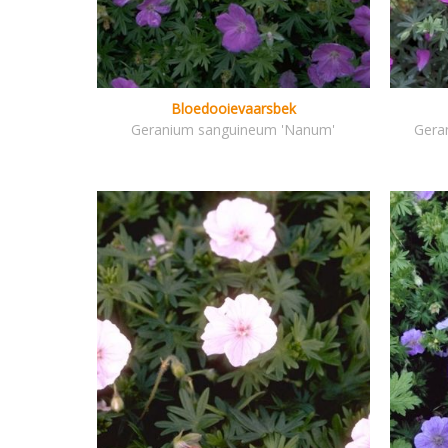
Bloedooievaarsbek
Geranium sanguineum 'Nanum'
Gera