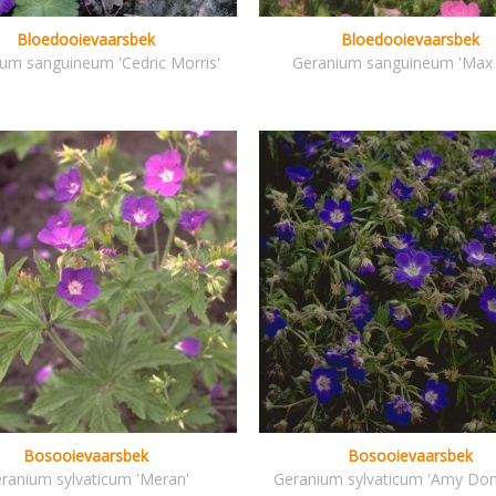
Bloedooievaarsbek
Bloedooievaarsbek
um sanguineum 'Cedric Morris'
Geranium sanguineum 'Max F
Bosooievaarsbek
Bosooievaarsbek
ranium sylvaticum 'Meran'
Geranium sylvaticum 'Amy Don