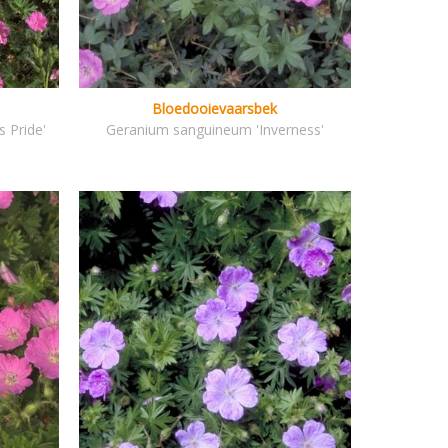
Bloedooievaarsbek
 Pride'
Geranium sanguineum 'Inverness'