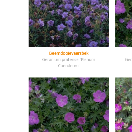
Beemdooievaarsbek
Geranium pratense 'Plenum
Ger
Caeruleum'