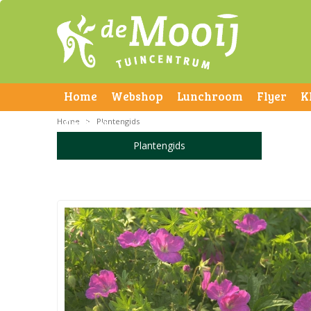
Home
Webshop
Lunchroom
Flyer
K
Home
Contact
>
Plantengids
Plantengids