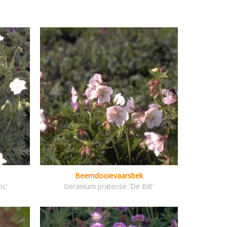
Beemdooievaarsbek
ic'
Geranium pratense 'De Bilt'