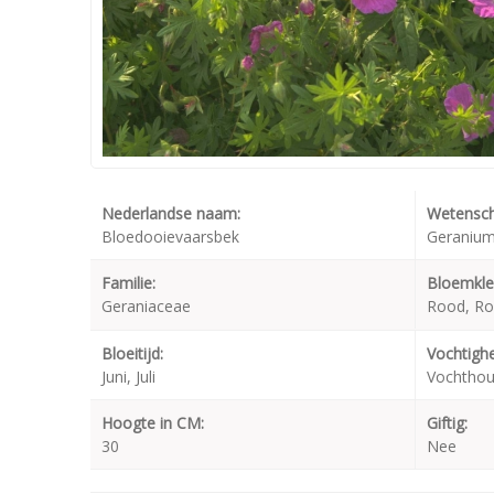
Nederlandse naam:
Wetensch
Bloedooievaarsbek
Geraniu
Familie:
Bloemkle
Geraniaceae
Rood, Ro
Bloeitijd:
Vochtighe
Juni, Juli
Vochtho
Hoogte in CM:
Giftig:
30
Nee