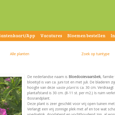
lantenkaart/App
Vacatures
Bloemen bestellen
I
Alle planten
Zoek op tuintype
De nederlandse naam is
Bloedooievaarsbek
, famili
bloeitijd is van ca. juni tot en met juli. De bladere
hoogte van deze
vaste plant
is ca. 30 cm. Verdraagt
plantafstand is 30 cm. (8-11 st. per m2.) Is ruim verkr
Bosrandplant.
Deze plant is zeer geschikt voor vrij open tuinen m
Verlangt een vrij zonnige plek met af en toe wat 
voedselrijk, doorlatend en vochthoudend zijn, al wo