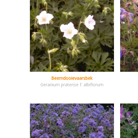
Beemdooievaarsbek
Geranium pratense f. albiflorum