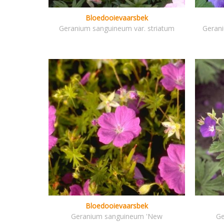
Bloedooievaarsbek
Geranium sanguineum var. striatum
Gerani
Bloedooievaarsbek
Geranium sanguineum 'New
Ge