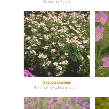
Hampshire Purple'
Bosooievaarsbek
Geranium sylvaticum 'Album'