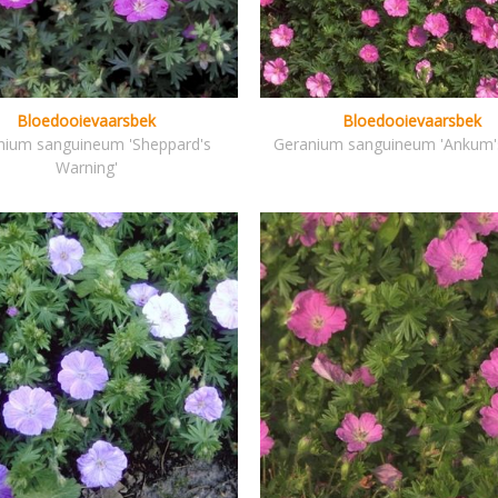
Bloedooievaarsbek
Bloedooievaarsbek
nium sanguineum 'Sheppard's
Geranium sanguineum 'Ankum's
Warning'