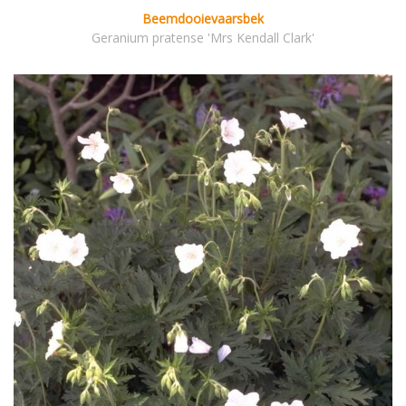
Beemdooievaarsbek
Geranium pratense 'Mrs Kendall Clark'