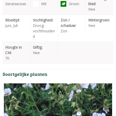
Geraniaceae
Wit
Groen
blad:
Nee
Bloeitijd:
Vochtigheid:
Zon /
Wintergroen:
Juni, Juli
Droog-
schaduw:
Nee
vochthouden
Zon
d
Hoogte in
Giftig:
CM:
Nee
70
Soortgelijke planten