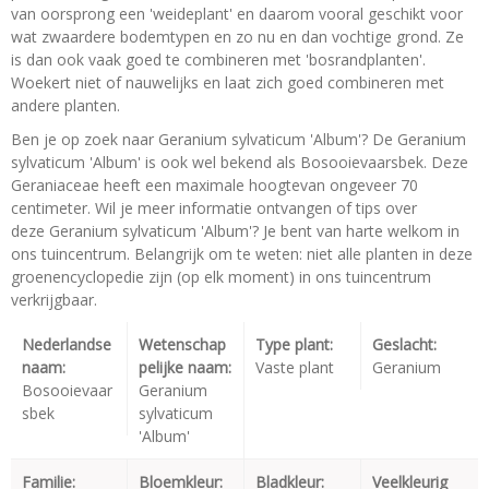
van oorsprong een 'weideplant' en daarom vooral geschikt voor
wat zwaardere bodemtypen en zo nu en dan vochtige grond. Ze
is dan ook vaak goed te combineren met 'bosrandplanten'.
Woekert niet of nauwelijks en laat zich goed combineren met
andere planten.
Ben je op zoek naar Geranium sylvaticum 'Album'? De Geranium
sylvaticum 'Album' is ook wel bekend als Bosooievaarsbek. Deze
Geraniaceae heeft een maximale hoogtevan ongeveer 70
centimeter. Wil je meer informatie ontvangen of tips over
deze Geranium sylvaticum 'Album'? Je bent van harte welkom in
ons tuincentrum. Belangrijk om te weten: niet alle planten in deze
groenencyclopedie zijn (op elk moment) in ons tuincentrum
verkrijgbaar.
Nederlandse
Wetenschap
Type plant:
Geslacht:
naam:
pelijke naam:
Vaste plant
Geranium
Bosooievaar
Geranium
sbek
sylvaticum
'Album'
Familie:
Bloemkleur:
Bladkleur:
Veelkleurig