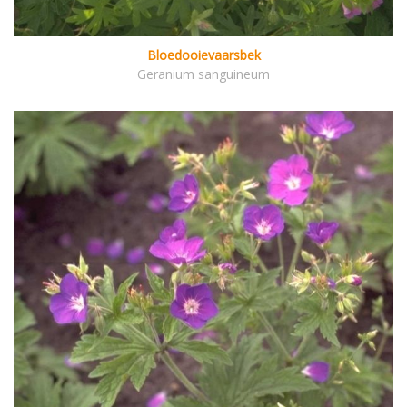
Bloedooievaarsbek
Geranium sanguineum