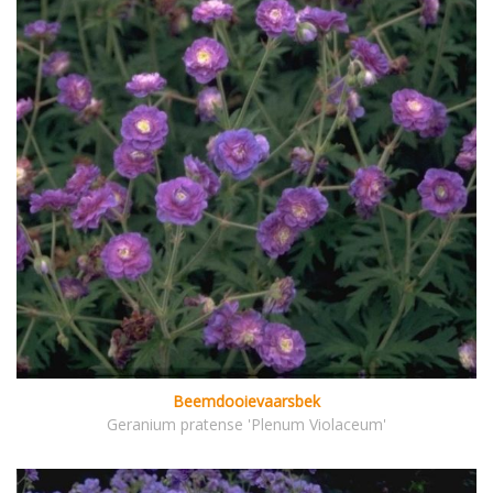
Beemdooievaarsbek
Geranium pratense 'Plenum Violaceum'