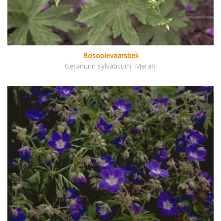
Bosooievaarsbek
Geranium sylvaticum 'Meran'