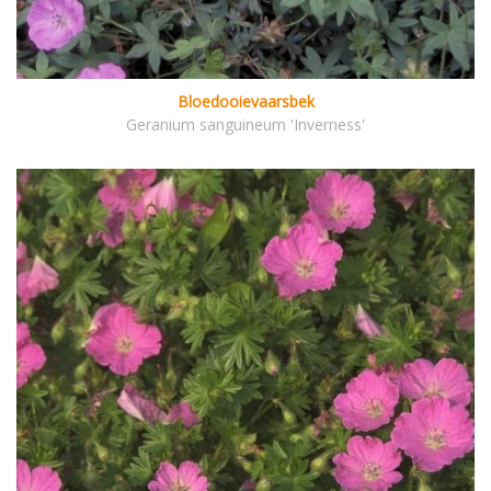
Bloedooievaarsbek
Geranium sanguineum 'Inverness'