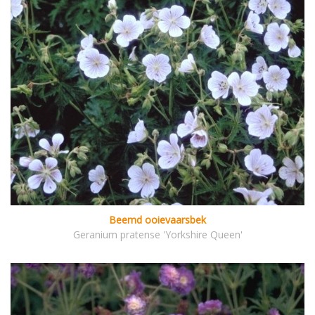
Beemd ooievaarsbek
Geranium pratense 'Yorkshire Queen'