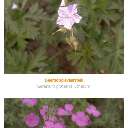
Beemdooievaarsbek
Geranium pratense 'Striatum'