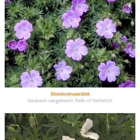
Bloedooievaarsbek
Geranium sanguineum 'Belle of Herterton'