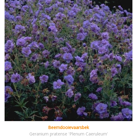
Beemdooievaarsbek
Geranium pratense 'Plenum Caeruleum'