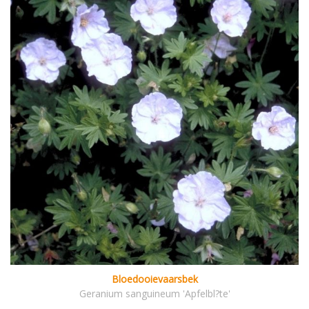
Bloedooievaarsbek
Geranium sanguineum 'Apfelbl?te'