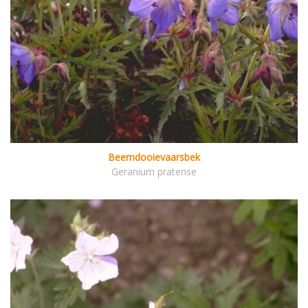
Beemdooievaarsbek
Geranium pratense