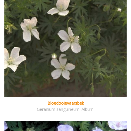
Bloedooievaarsbek
Geranium sanguineum 'Album'