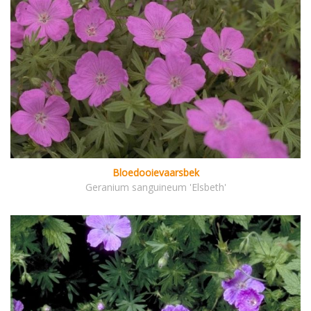
Bloedooievaarsbek
Geranium sanguineum 'Elsbeth'