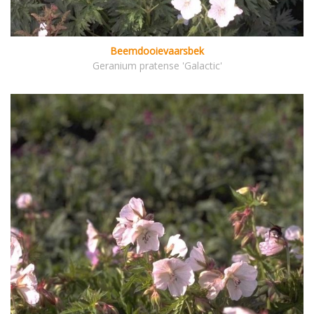
Beemdooievaarsbek
Geranium pratense 'Galactic'