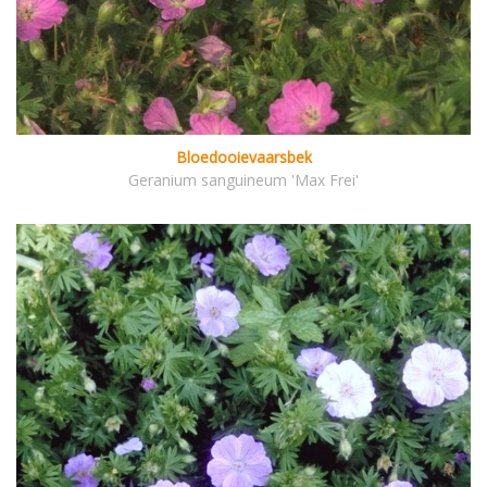
Bloedooievaarsbek
Geranium sanguineum 'Max Frei'