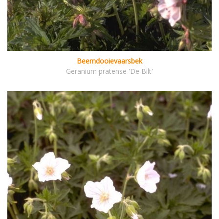
Beemdooievaarsbek
Geranium pratense 'De Bilt'