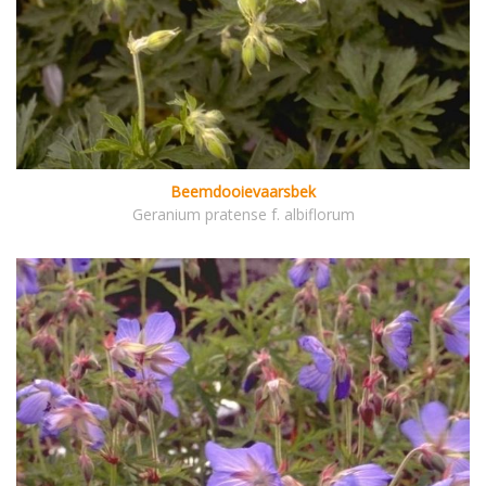
Beemdooievaarsbek
Geranium pratense f. albiflorum