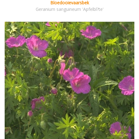
Bloedooievaarsbek
Geranium sanguineum 'Apfelbl?te'