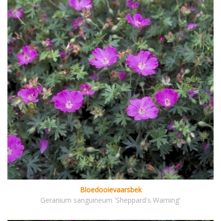
Bloedooievaarsbek
Geranium sanguineum 'Sheppard's Warning'