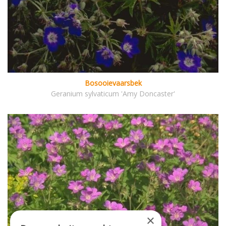
Bosooievaarsbek
Geranium sylvaticum 'Amy Doncaster'
×