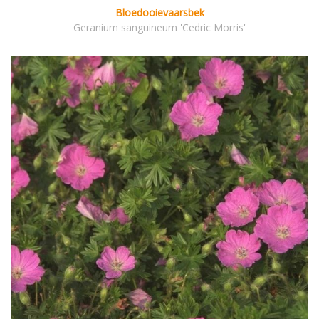
Bloedooievaarsbek
Geranium sanguineum 'Cedric Morris'