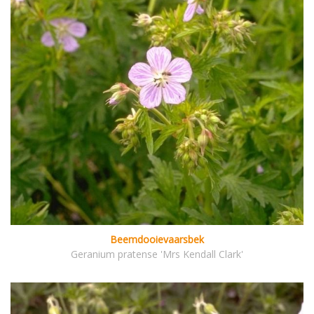
Beemdooievaarsbek
Geranium pratense 'Mrs Kendall Clark'