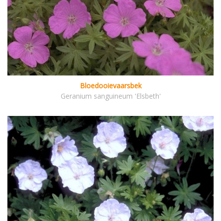
Bloedooievaarsbek
Geranium sanguineum 'Elsbeth'