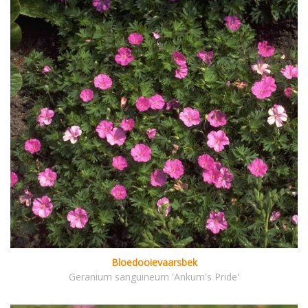
Bloedooievaarsbek
Geranium sanguineum 'Ankum's Pride'