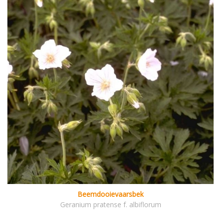
Beemdooievaarsbek
Geranium pratense f. albiflorum