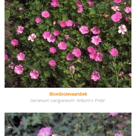
Bloedooievaarsbek
Geranium sanguineum 'Ankum's Pride'