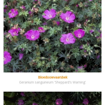
Bloedooievaarsbek
Geranium sanguineum 'Sheppard's Warning'