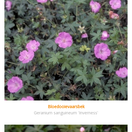
Bloedooievaarsbek
Geranium sanguineum 'Inverness'