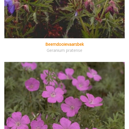
Beemdooievaarsbek
Geranium pratense