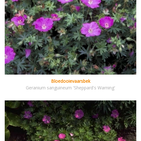
Bloedooievaarsbek
Geranium sanguineum 'Sheppard's Warning'