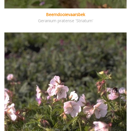
Beemdooievaarsbek
Geranium pratense 'Striatum'