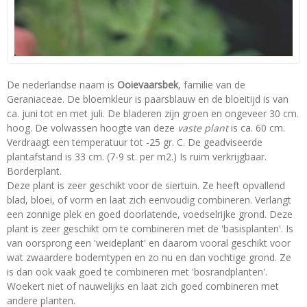
De nederlandse naam is
Ooievaarsbek
, familie van de
Geraniaceae. De bloemkleur is paarsblauw en de bloeitijd is van
ca. juni tot en met juli. De bladeren zijn groen en ongeveer 30 cm.
hoog. De volwassen hoogte van deze
vaste plant
is ca. 60 cm.
Verdraagt een temperatuur tot -25 gr. C. De geadviseerde
plantafstand is 33 cm. (7-9 st. per m2.) Is ruim verkrijgbaar.
Borderplant.
Deze plant is zeer geschikt voor de siertuin. Ze heeft opvallend
blad, bloei, of vorm en laat zich eenvoudig combineren. Verlangt
een zonnige plek en goed doorlatende, voedselrijke grond. Deze
plant is zeer geschikt om te combineren met de 'basisplanten'. Is
van oorsprong een 'weideplant' en daarom vooral geschikt voor
wat zwaardere bodemtypen en zo nu en dan vochtige grond. Ze
is dan ook vaak goed te combineren met 'bosrandplanten'.
Woekert niet of nauwelijks en laat zich goed combineren met
andere planten.