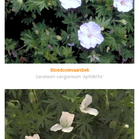
Bloedooievaarsbek
Geranium sanguineum 'Apfelbl?te'