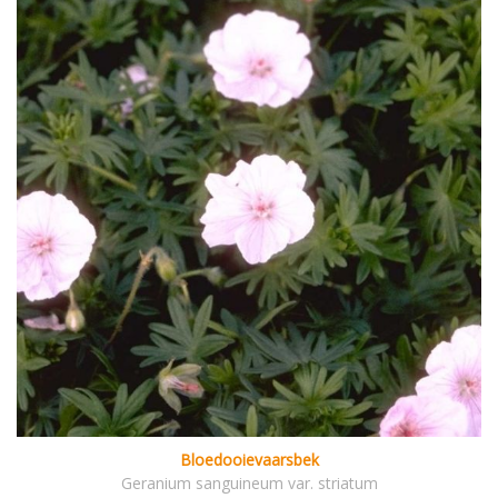
Bloedooievaarsbek
Geranium sanguineum var. striatum