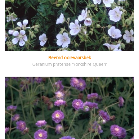
Beemd ooievaarsbek
Geranium pratense 'Yorkshire Queen'