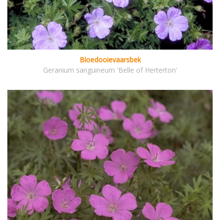
Bloedooievaarsbek
Geranium sanguineum 'Belle of Herterton'