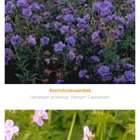
Beemdooievaarsbek
Geranium pratense 'Plenum Caeruleum'