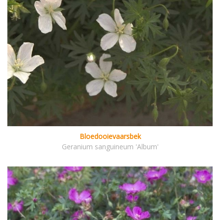
Bloedooievaarsbek
Geranium sanguineum 'Album'