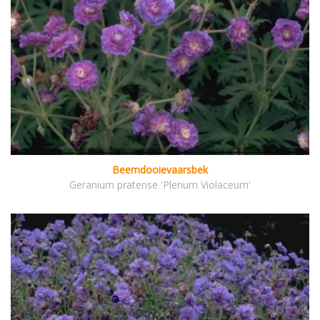
Beemdooievaarsbek
Geranium pratense 'Plenum Violaceum'