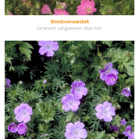
Bloedooievaarsbek
Geranium sanguineum 'Max Frei'