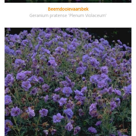
Beemdooievaarsbek
Geranium pratense 'Plenum Violaceum'