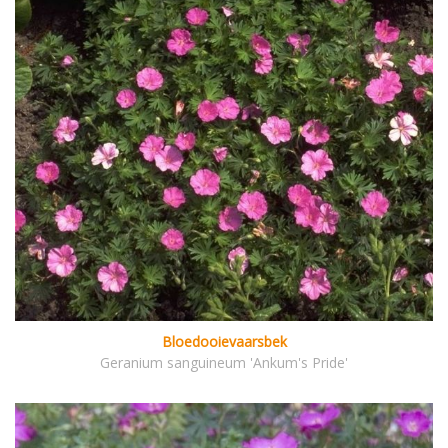
Bloedooievaarsbek
Geranium sanguineum 'Ankum's Pride'