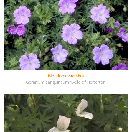
Bloedooievaarsbek
Geranium sanguineum 'Belle of Herterton'