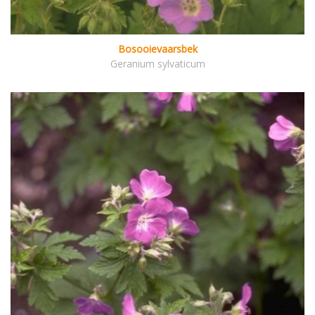
Bosooievaarsbek
Geranium sylvaticum