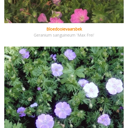
Bloedooievaarsbek
Geranium sanguineum 'Max Frei'