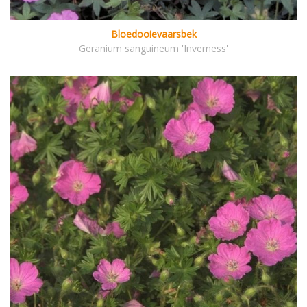
Bloedooievaarsbek
Geranium sanguineum 'Inverness'