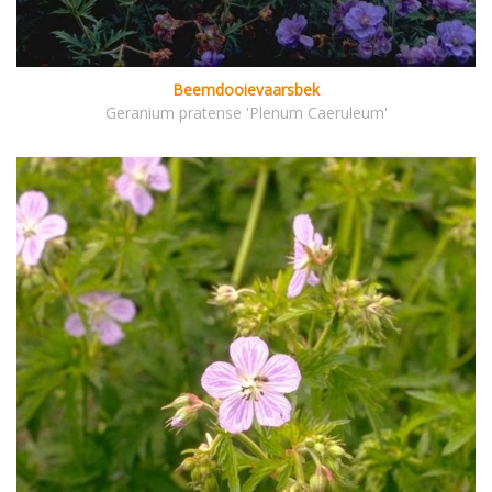
Beemdooievaarsbek
Geranium pratense 'Plenum Caeruleum'