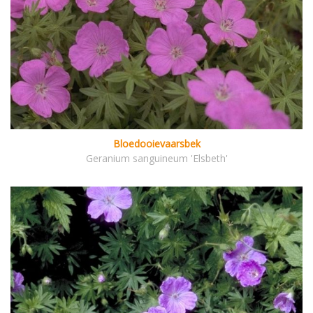
Bloedooievaarsbek
Geranium sanguineum 'Elsbeth'