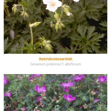
Beemdooievaarsbek
Geranium pratense f. albiflorum