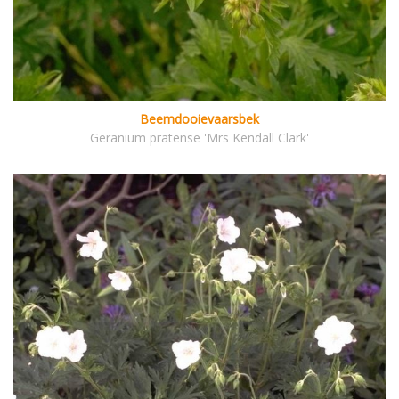
Beemdooievaarsbek
Geranium pratense 'Mrs Kendall Clark'