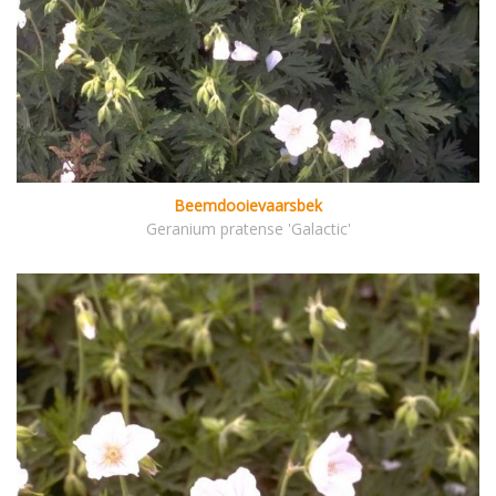
Beemdooievaarsbek
Geranium pratense 'Galactic'