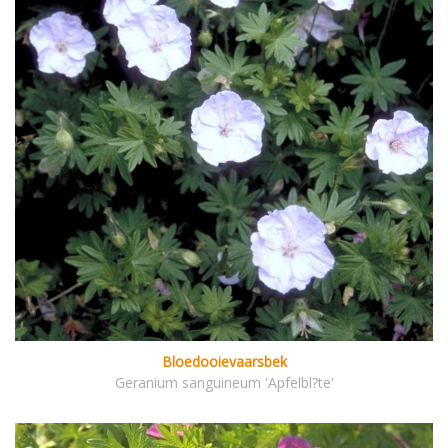
Bloedooievaarsbek
Geranium sanguineum 'Apfelbl?te'