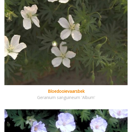
Bloedooievaarsbek
Geranium sanguineum 'Album'