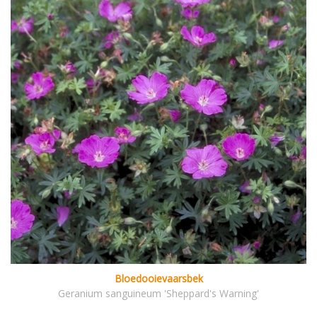
Bloedooievaarsbek
Geranium sanguineum 'Sheppard's Warning'