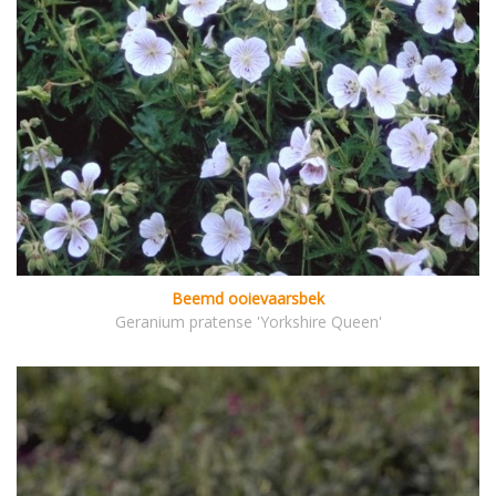
Beemd ooievaarsbek
Geranium pratense 'Yorkshire Queen'