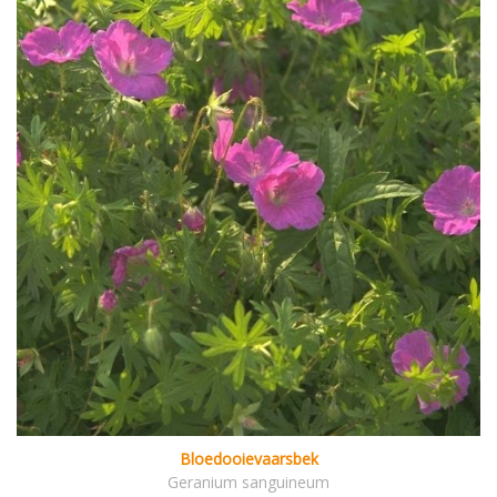
Bloedooievaarsbek
Geranium sanguineum