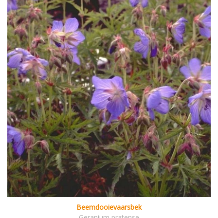
Beemdooievaarsbek
Geranium pratense