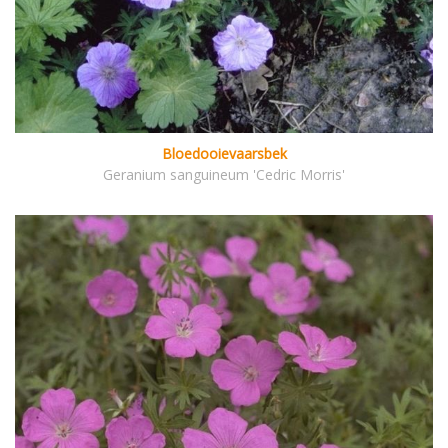
Bloedooievaarsbek
Geranium sanguineum 'Cedric Morris'