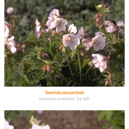
Beemdooievaarsbek
Geranium pratense 'De Bilt'