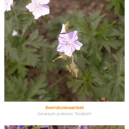
Beemdooievaarsbek
Geranium pratense 'Striatum'