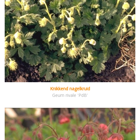
Knikkend nagelkruid
Geum rivale 'PdB'