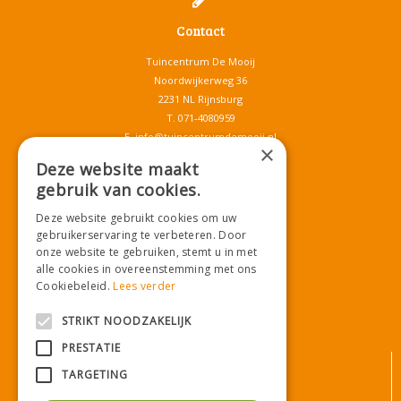
Contact
Tuincentrum De Mooij
Noordwijkerweg 36
2231 NL Rijnsburg
T.
071-4080959
E.
info@tuincentrumdemooij.nl
×
Deze website maakt
gebruik van cookies.
Download onze App!
Deze website gebruikt cookies om uw
gebruikerservaring te verbeteren. Door
onze website te gebruiken, stemt u in met
alle cookies in overeenstemming met ons
Cookiebeleid.
Lees verder
STRIKT NOODZAKELIJK
PRESTATIE
© Tuincentrum De Mooij
TARGETING
Algemene voorwaarden