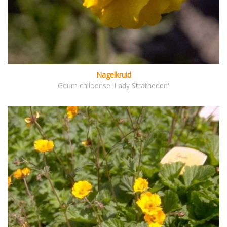
Nagelkruid
Geum chiloense 'Lady Stratheden'