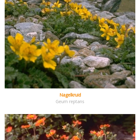
Nagelkruid
Geum reptans