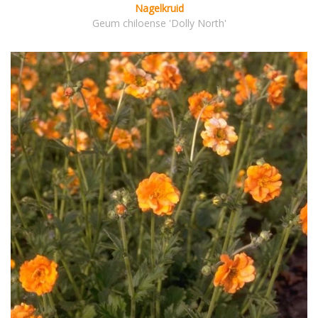
Nagelkruid
Geum chiloense 'Dolly North'