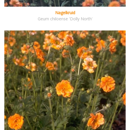
Nagelkruid
Geum chiloense 'Dolly North'