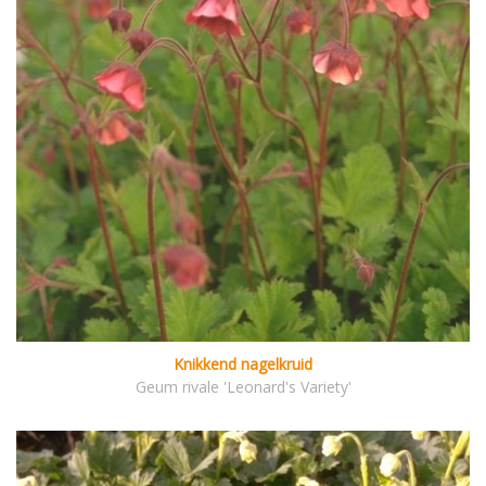
Knikkend nagelkruid
Geum rivale 'Leonard's Variety'