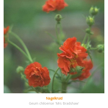
Nagelkruid
Geum chiloense 'Mrs Bradshaw'