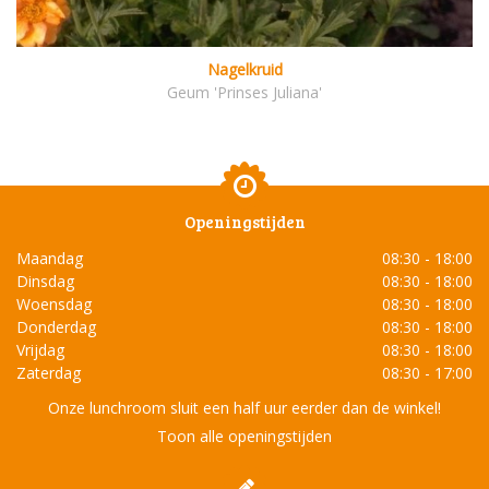
Nagelkruid
Geum 'Prinses Juliana'
Openingstijden
Maandag
08:30 - 18:00
Dinsdag
08:30 - 18:00
Woensdag
08:30 - 18:00
Donderdag
08:30 - 18:00
Vrijdag
08:30 - 18:00
Zaterdag
08:30 - 17:00
Onze lunchroom sluit een half uur eerder dan de winkel!
Toon alle openingstijden