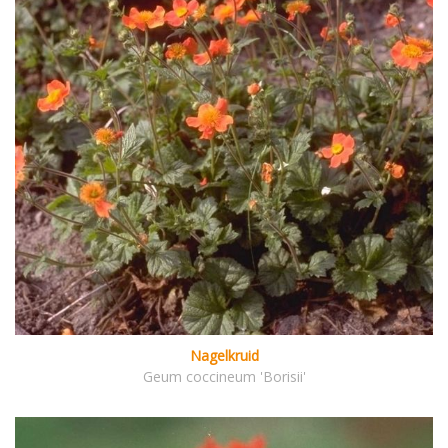
Nagelkruid
Geum coccineum 'Borisii'