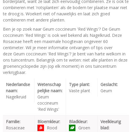
borderplant, want ze laat zich eenvoudig combineren. Ze is ook te
combineren met 'rotsplanten' als de bodem ter plaatse maar niet
te droog is. Woekert niet of nauwelijks en laat zich goed
combineren met andere planten.
Ben je op zoek naar Geum coccineum 'Red Wings'? De Geum
coccineum 'Red Wings' is ook wel bekend als Nagelkruid. Deze
Rosaceae heeft een maximale hoogtevan ongeveer 60
centimeter. Wil je meer informatie ontvangen of tips over
deze Geum coccineum 'Red Wings'? Je bent van harte welkom in
ons tuincentrum. Belangrijk om te weten: niet alle planten in deze
groenencyclopedie zijn (op elk moment) in ons tuincentrum
verkrijgbaar.
Nederlandse
Wetenschap
Type plant:
Geslacht:
naam:
pelijke naam:
Vaste plant
Geum
Nagelkruid
Geum
coccineum
'Red Wings'
Familie:
Bloemkleur:
Bladkleur:
Veelkleurig
Rosaceae
Rood
Groen
blad: