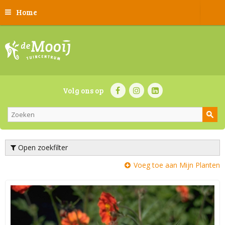
Home
Volg ons op
Open zoekfilter
Voeg toe aan Mijn Planten