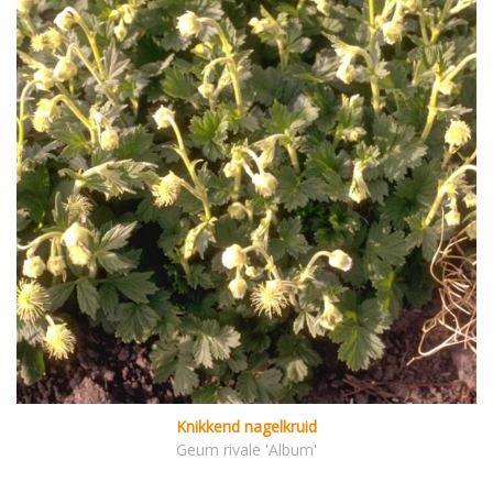
Knikkend nagelkruid
Geum rivale 'Album'