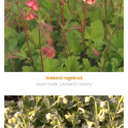
Knikkend nagelkruid
Geum rivale 'Leonard's Variety'