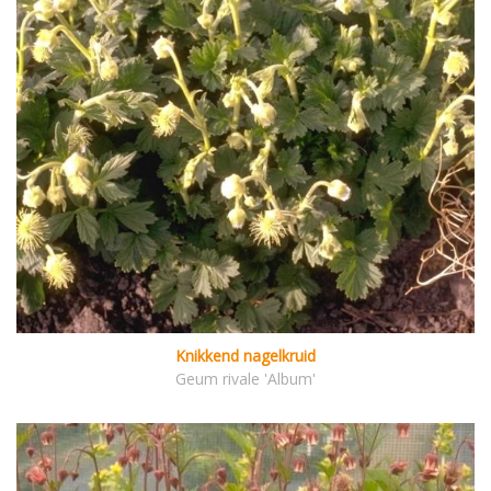
Knikkend nagelkruid
Geum rivale 'Album'