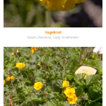
Nagelkruid
Geum chiloense 'Lady Stratheden'