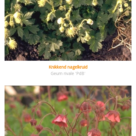
Knikkend nagelkruid
Geum rivale 'PdB'