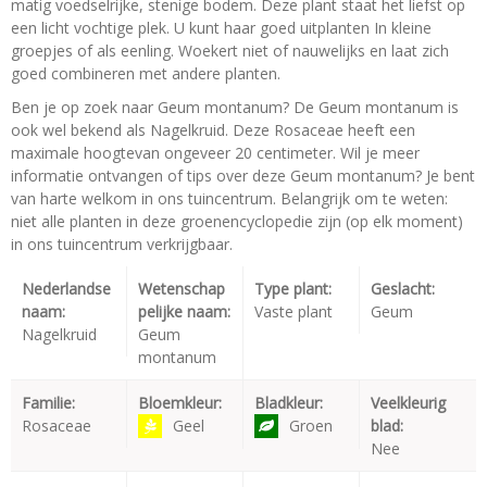
matig voedselrijke, stenige bodem. Deze plant staat het liefst op
een licht vochtige plek. U kunt haar goed uitplanten In kleine
groepjes of als eenling. Woekert niet of nauwelijks en laat zich
goed combineren met andere planten.
Ben je op zoek naar Geum montanum? De Geum montanum is
ook wel bekend als Nagelkruid. Deze Rosaceae heeft een
maximale hoogtevan ongeveer 20 centimeter. Wil je meer
informatie ontvangen of tips over deze Geum montanum? Je bent
van harte welkom in ons tuincentrum. Belangrijk om te weten:
niet alle planten in deze groenencyclopedie zijn (op elk moment)
in ons tuincentrum verkrijgbaar.
Nederlandse
Wetenschap
Type plant:
Geslacht:
naam:
pelijke naam:
Vaste plant
Geum
Nagelkruid
Geum
montanum
Familie:
Bloemkleur:
Bladkleur:
Veelkleurig
Rosaceae
Geel
Groen
blad:
Nee