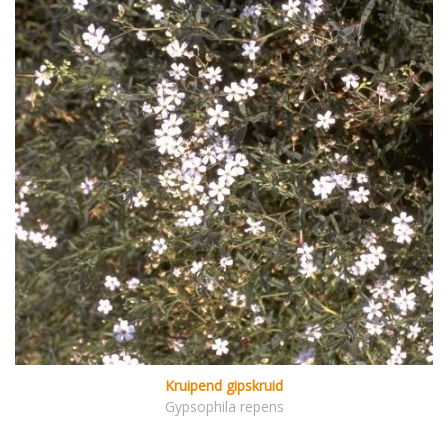
Kruipend gipskruid
Gypsophila repens