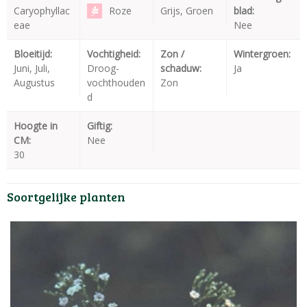
Caryophyllac
Roze
Grijs, Groen
blad:
eae
Nee
Bloeitijd:
Vochtigheid:
Zon /
Wintergroen:
Juni, Juli,
Droog-
schaduw:
Ja
Augustus
vochthouden
Zon
d
Hoogte in
Giftig:
CM:
Nee
30
Soortgelijke planten