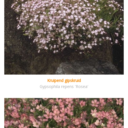
Kruipend gipskruid
Gypsophila repens 'Rosea'