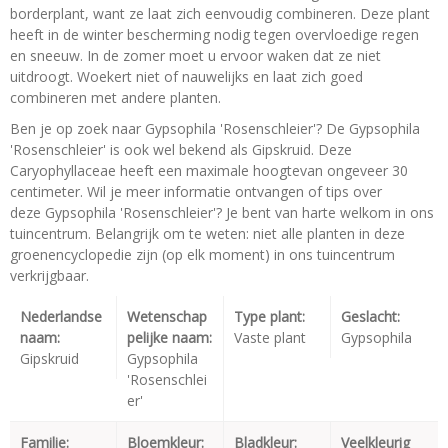
borderplant, want ze laat zich eenvoudig combineren. Deze plant
heeft in de winter bescherming nodig tegen overvloedige regen
en sneeuw. In de zomer moet u ervoor waken dat ze niet
uitdroogt. Woekert niet of nauwelijks en laat zich goed
combineren met andere planten.
Ben je op zoek naar Gypsophila 'Rosenschleier'? De Gypsophila
'Rosenschleier' is ook wel bekend als Gipskruid. Deze
Caryophyllaceae heeft een maximale hoogtevan ongeveer 30
centimeter. Wil je meer informatie ontvangen of tips over
deze Gypsophila 'Rosenschleier'? Je bent van harte welkom in ons
tuincentrum. Belangrijk om te weten: niet alle planten in deze
groenencyclopedie zijn (op elk moment) in ons tuincentrum
verkrijgbaar.
Nederlandse
Wetenschap
Type plant:
Geslacht:
naam:
pelijke naam:
Vaste plant
Gypsophila
Gipskruid
Gypsophila
'Rosenschlei
er'
Familie:
Bloemkleur:
Bladkleur:
Veelkleurig