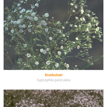
Bruidssluier
Gypsophila paniculata