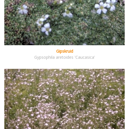
Gipskruid
Gypsophila aretoides 'Caucasica'