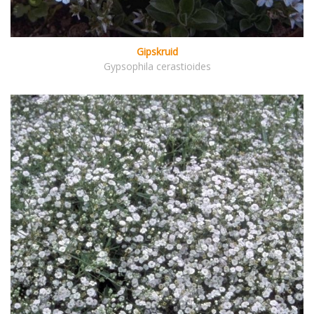
Gipskruid
Gypsophila cerastioides