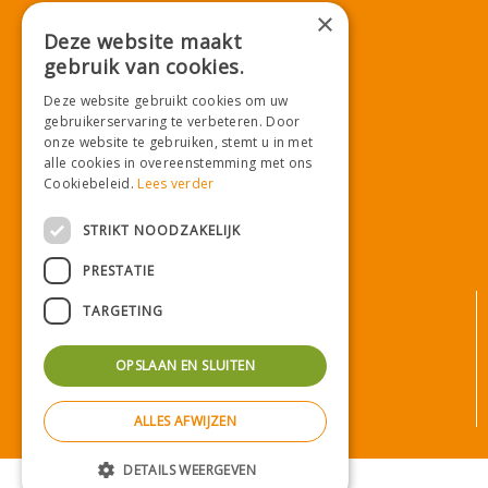
T.
071-4080959
×
E.
info@tuincentrumdemooij.nl
Deze website maakt
gebruik van cookies.
Deze website gebruikt cookies om uw
Download onze App!
gebruikerservaring te verbeteren. Door
onze website te gebruiken, stemt u in met
alle cookies in overeenstemming met ons
Cookiebeleid.
Lees verder
STRIKT NOODZAKELIJK
PRESTATIE
© Tuincentrum De Mooij
TARGETING
Algemene voorwaarden
Privacy statement
OPSLAAN EN SLUITEN
Bezorginformatie
Betaalinformatie
ALLES AFWIJZEN
Privacy policy
Green Solutions
|
Tuincentrum Overzicht
DETAILS WEERGEVEN