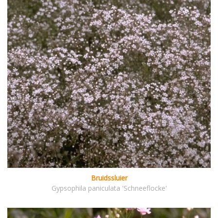
Bruidssluier
Gypsophila paniculata 'Schneeflocke'