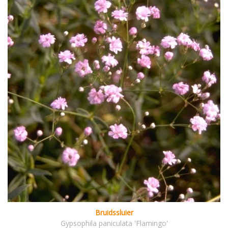
Bruidssluier
Gypsophila paniculata 'Flamingo'