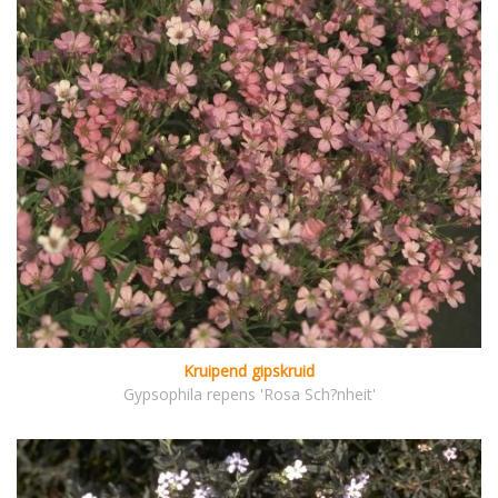
Kruipend gipskruid
Gypsophila repens 'Rosa Sch?nheit'