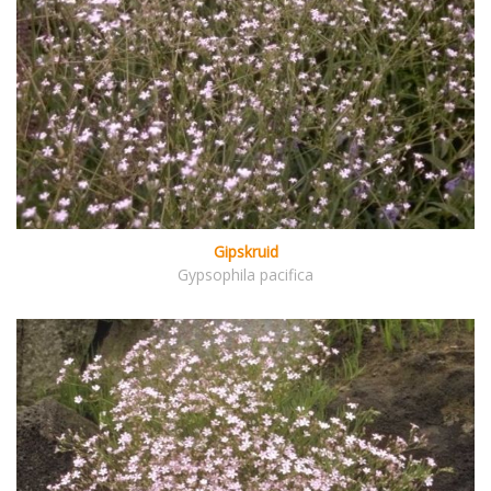
Gipskruid
Gypsophila pacifica