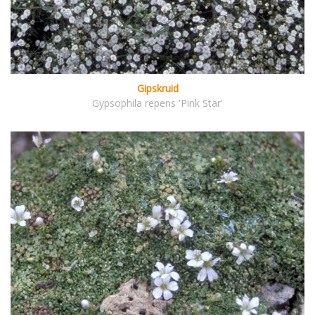
Gipskruid
Gypsophila repens 'Pink Star'