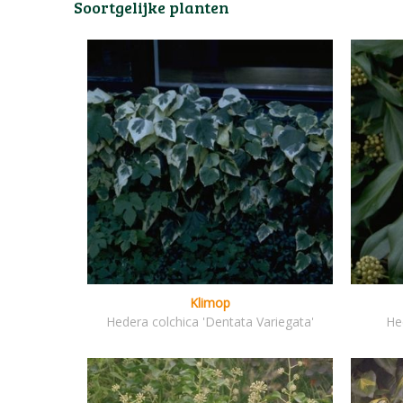
Soortgelijke planten
Klimop
Hedera colchica 'Dentata Variegata'
He