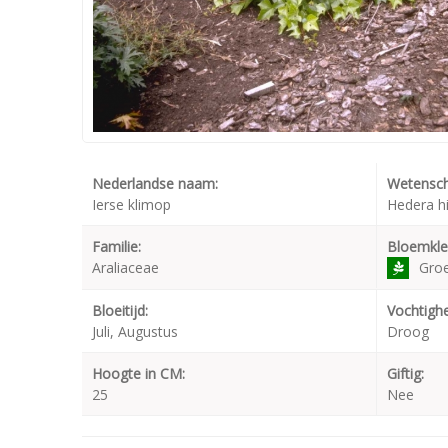
Nederlandse naam:
Wetensch
Ierse klimop
Hedera h
Familie:
Bloemkle
Araliaceae
Gro
Bloeitijd:
Vochtighe
Juli, Augustus
Droog
Hoogte in CM:
Giftig:
25
Nee