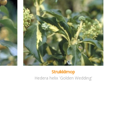
Struikklimop
Hedera helix 'Golden Wedding'