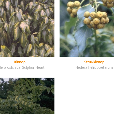
Klimop
Struikklimop
era colchica 'Sulphur Heart'
Hedera helix poetarum