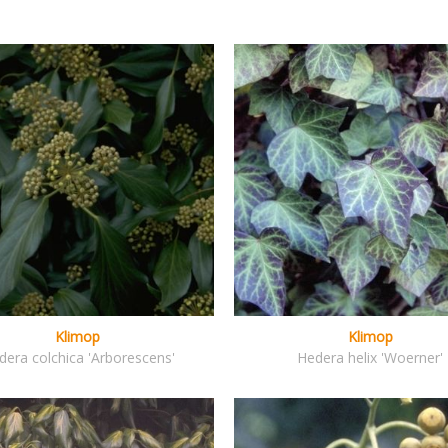
Klimop
Klimop
dera colchica 'Arborescens'
Hedera helix 'Woerner'