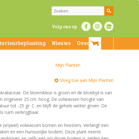
Volg ons op
nterieurbeplanting
Nieuws
Over ons
Mijn Planten
Voeg toe aan Mijn Planten
 Araliaceae. De bloemkleur is groen en de bloeitijd is van
n en ongeveer 25 cm. hoog. De volwassen hoogte van
uur tot -25 gr. C. en blijft de gehele winter groen. De
Is ruim verkrijgbaar.
e (vrijwel) volwassen bomen en heesters. Verlangt een
ruiken en een humusrijke bodem. Deze plant neemt
dplaats en zelfs een vrij droge bodem is zelden een