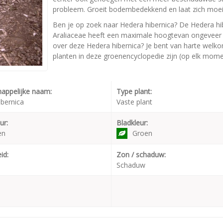
probleem. Groeit bodembedekkend en laat zich moei
Ben je op zoek naar Hedera hibernica? De Hedera hib
Araliaceae heeft een maximale hoogtevan ongeveer 2
over deze Hedera hibernica? Je bent van harte welkom
planten in deze groenencyclopedie zijn (op elk momen
appelijke naam:
Type plant:
ibernica
Vaste plant
ur:
Bladkleur:
en
Groen
id:
Zon / schaduw:
Schaduw