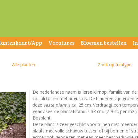
lantenkaart/App
Vacatures
Bloemen bestellen
I
Alle planten
Zoek op tuintype
De nederlandse naam is
Ierse klimop
, familie van de
ca. juli tot en met augustus. De bladeren zijn groe
deze
vaste plant
is ca. 25 cm. Verdraagt een temperat
geadviseerde plantafstand is 33 cm. (7-9 st. per m2.) 
Bosplant.
Deze plant is zeer geschikt voor tuinen met meerder
plaats met volle schaduw tussen of bij bomen of st
echter ook genoegen met een meer beschaduwde stan