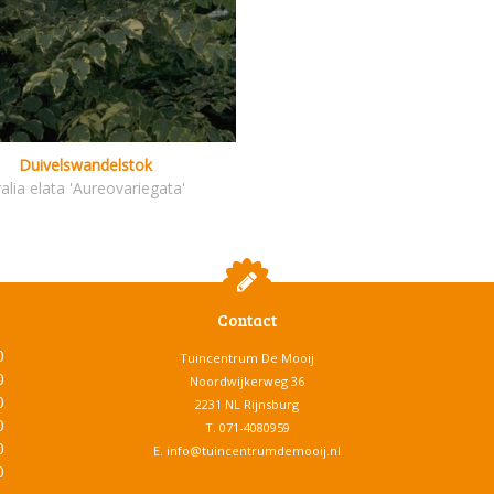
Duivelswandelstok
alia elata 'Aureovariegata'
Contact
0
Tuincentrum De Mooij
0
Noordwijkerweg 36
0
2231 NL Rijnsburg
0
T.
071-4080959
0
E.
info@tuincentrumdemooij.nl
0