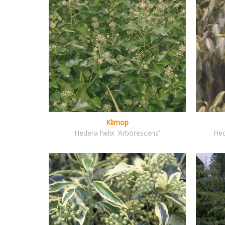
Klimop
Hedera helix 'Arborescens'
Hed