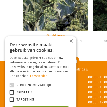
Struikklimop
×
Hedera colchica 'Golden Icecream'
Ar
Deze website maakt
gebruik van cookies.
Deze website gebruikt cookies om uw
gebruikerservaring te verbeteren. Door
onze website te gebruiken, stemt u in met
Openingstijden
alle cookies in overeenstemming met ons
Cookiebeleid.
Lees verder
Maandag
08:30 - 18:0
Dinsdag
08:30 - 18:0
STRIKT NOODZAKELIJK
Woensdag
08:30 - 18:0
Donderdag
08:30 - 18:0
PRESTATIE
Vrijdag
08:30 - 18:0
TARGETING
Zaterdag
08:30 - 17:0