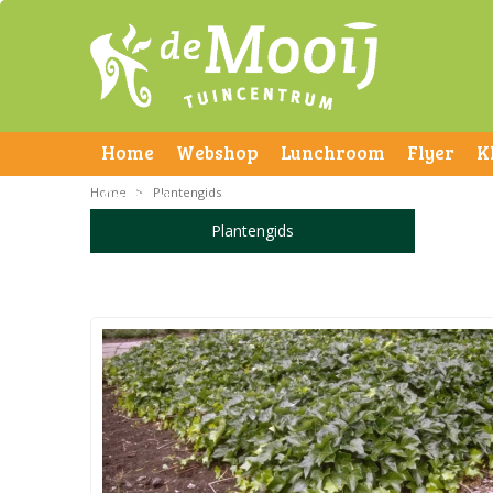
Home
Webshop
Lunchroom
Flyer
K
Home
Contact
>
Plantengids
Plantengids