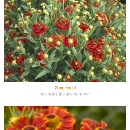
Zonnekruid
Helenium 'Indianersommer'