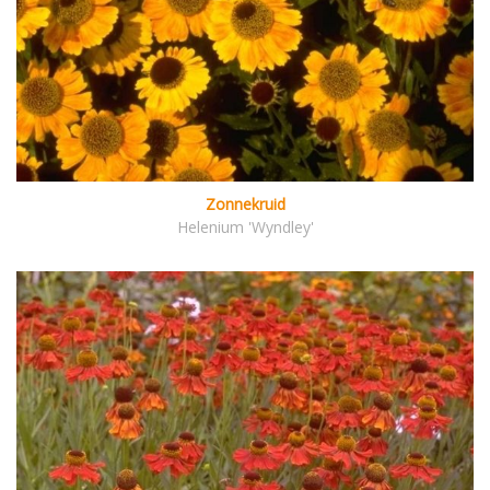
Zonnekruid
Helenium 'Wyndley'