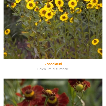
Zonnekruid
Helenium autumnale