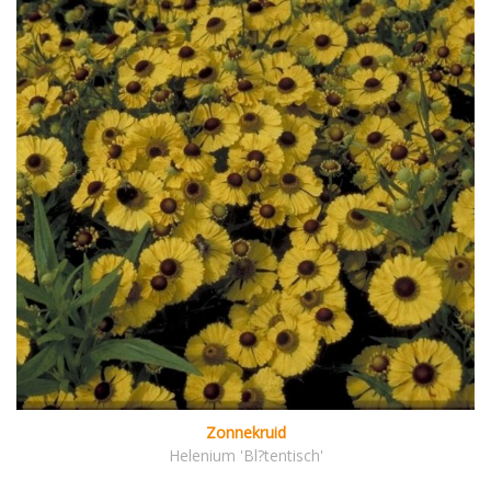
Zonnekruid
Helenium 'Bl?tentisch'