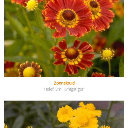
Zonnekruid
Helenium 'K?nigstiger'