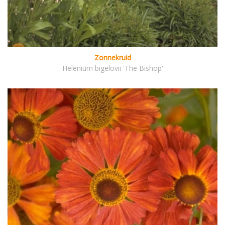
Zonnekruid
Helenium bigelovii 'The Bishop'