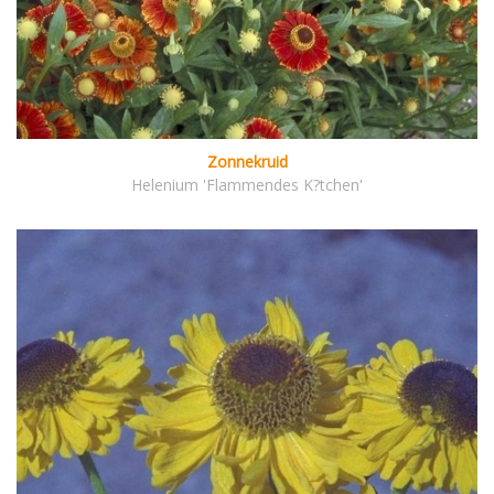
Zonnekruid
Helenium 'Flammendes K?tchen'