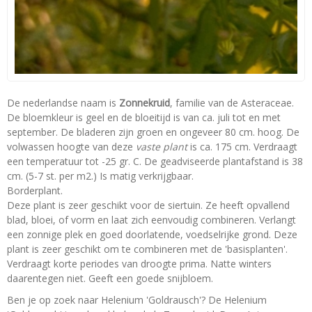
De nederlandse naam is
Zonnekruid
, familie van de Asteraceae.
De bloemkleur is geel en de bloeitijd is van ca. juli tot en met
september. De bladeren zijn groen en ongeveer 80 cm. hoog. De
volwassen hoogte van deze
vaste plant
is ca. 175 cm. Verdraagt
een temperatuur tot -25 gr. C. De geadviseerde plantafstand is 38
cm. (5-7 st. per m2.) Is matig verkrijgbaar.
Borderplant.
Deze plant is zeer geschikt voor de siertuin. Ze heeft opvallend
blad, bloei, of vorm en laat zich eenvoudig combineren. Verlangt
een zonnige plek en goed doorlatende, voedselrijke grond. Deze
plant is zeer geschikt om te combineren met de 'basisplanten'.
Verdraagt korte periodes van droogte prima. Natte winters
daarentegen niet. Geeft een goede snijbloem.
Ben je op zoek naar Helenium 'Goldrausch'? De Helenium