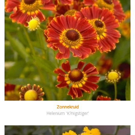
Zonnekruid
Helenium 'K?nigstiger'