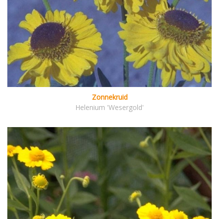
Zonnekruid
Helenium 'Wesergold'