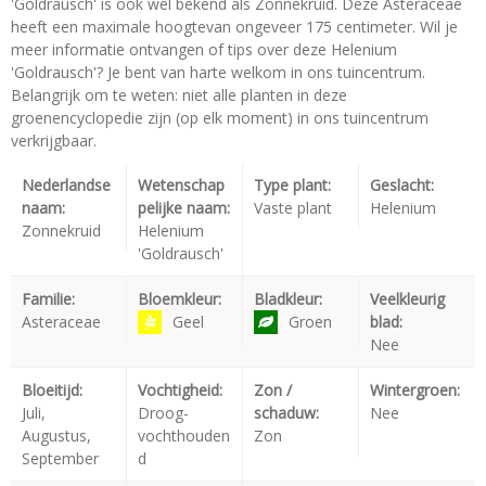
'Goldrausch' is ook wel bekend als Zonnekruid. Deze Asteraceae
heeft een maximale hoogtevan ongeveer 175 centimeter. Wil je
meer informatie ontvangen of tips over deze Helenium
'Goldrausch'? Je bent van harte welkom in ons tuincentrum.
Belangrijk om te weten: niet alle planten in deze
groenencyclopedie zijn (op elk moment) in ons tuincentrum
verkrijgbaar.
Nederlandse
Wetenschap
Type plant:
Geslacht:
naam:
pelijke naam:
Vaste plant
Helenium
Zonnekruid
Helenium
'Goldrausch'
Familie:
Bloemkleur:
Bladkleur:
Veelkleurig
Asteraceae
Geel
Groen
blad:
Nee
Bloeitijd:
Vochtigheid:
Zon /
Wintergroen:
Juli,
Droog-
schaduw:
Nee
Augustus,
vochthouden
Zon
September
d