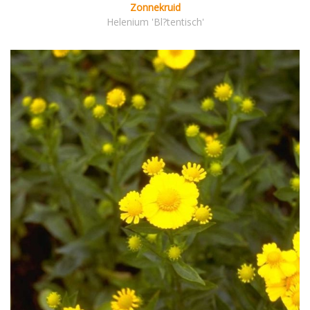
Zonnekruid
Helenium 'Bl?tentisch'