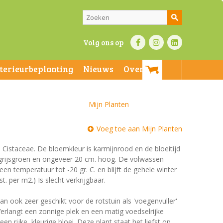
Volg ons op
nterieurbeplanting
Nieuws
Over ons
Mijn Planten
Voeg toe aan Mijn Planten
e Cistaceae. De bloemkleur is karmijnrood en de bloeitijd
jn grijsgroen en ongeveer 20 cm. hoog. De volwassen
een temperatuur tot -20 gr. C. en blijft de gehele winter
. per m2.) Is slecht verkrijgbaar.
n ook zeer geschikt voor de rotstuin als 'voegenvuller'
Verlangt een zonnige plek en een matig voedselrijke
n rijke, kleurige bloei. Deze plant staat het liefst op