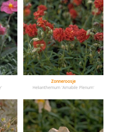
Zonneroosje
'
Helianthemum 'Amabile Plenum'