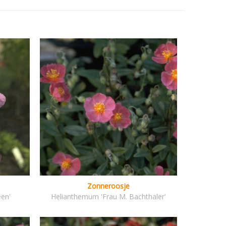
Zonneroosje
en'
Helianthemum 'Frau M. Bachthaler'