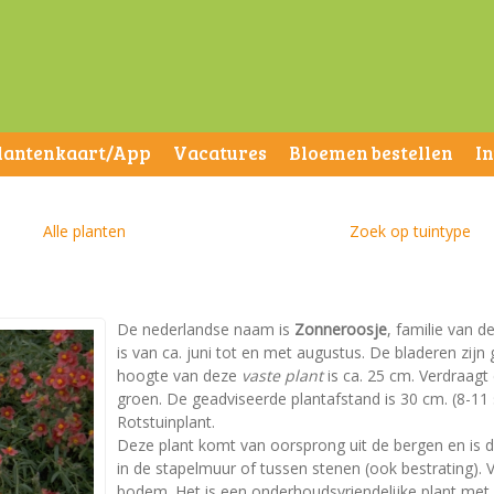
lantenkaart/App
Vacatures
Bloemen bestellen
I
Alle planten
Zoek op tuintype
De nederlandse naam is
Zonneroosje
, familie van d
is van ca. juni tot en met augustus. De bladeren zi
hoogte van deze
vaste plant
is ca. 25 cm. Verdraagt 
groen. De geadviseerde plantafstand is 30 cm. (8-11 st
Rotstuinplant.
Deze plant komt van oorsprong uit de bergen en is da
in de stapelmuur of tussen stenen (ook bestrating). 
bodem. Het is een onderhoudsvriendelijke plant met ee