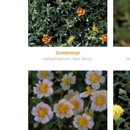
Zonneroosje
Helianthemum 'Ben More'
He