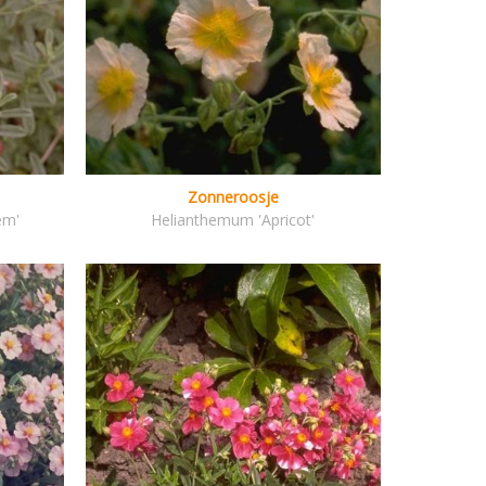
Zonneroosje
em'
Helianthemum 'Apricot'