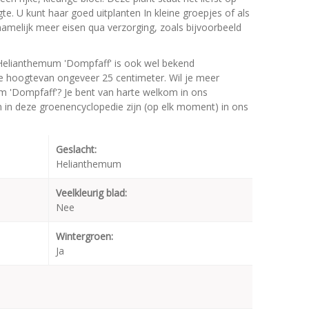
gte. U kunt haar goed uitplanten In kleine groepjes of als
t namelijk meer eisen qua verzorging, zoals bijvoorbeeld
Helianthemum 'Dompfaff' is ook wel bekend
e hoogtevan ongeveer 25 centimeter. Wil je meer
m 'Dompfaff'? Je bent van harte welkom in ons
en in deze groenencyclopedie zijn (op elk moment) in ons
Geslacht:
Helianthemum
Veelkleurig blad:
Nee
Wintergroen:
Ja