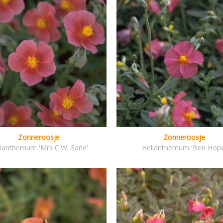
Zonneroosje
Zonneroosje
ianthemum 'Mrs C.W. Earle'
Helianthemum 'Ben Hope