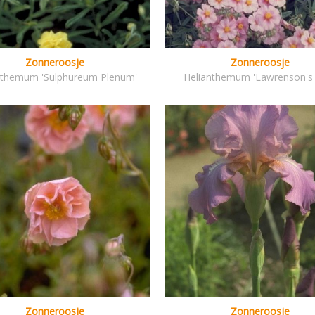
Zonneroosje
Zonneroosje
nthemum 'Sulphureum Plenum'
Helianthemum 'Lawrenson's 
Zonneroosje
Zonneroosje