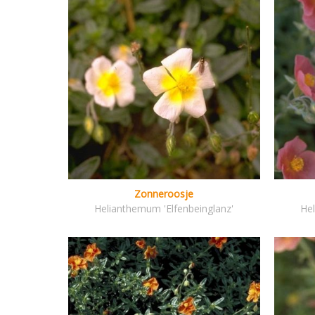
Zonneroosje
Helianthemum 'Elfenbeinglanz'
Hel