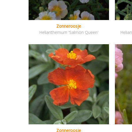
Zonneroosje
Helianthemum 'Salmon Queen'
Helia
Zonneroosje