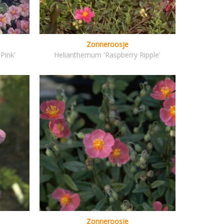
Zonneroosje
Pink'
Helianthemum 'Raspberry Ripple'
Zonneroosje