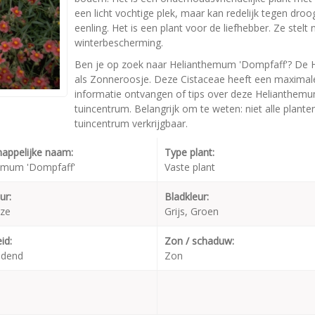
een licht vochtige plek, maar kan redelijk tegen droo
eenling. Het is een plant voor de liefhebber. Ze stel
winterbescherming.
Ben je op zoek naar Helianthemum 'Dompfaff'? De 
als Zonneroosje. Deze Cistaceae heeft een maximal
informatie ontvangen of tips over deze Helianthemu
tuincentrum. Belangrijk om te weten: niet alle plant
tuincentrum verkrijgbaar.
appelijke naam:
Type plant:
emum 'Dompfaff'
Vaste plant
ur:
Bladkleur:
ze
Grijs, Groen
id:
Zon / schaduw:
udend
Zon