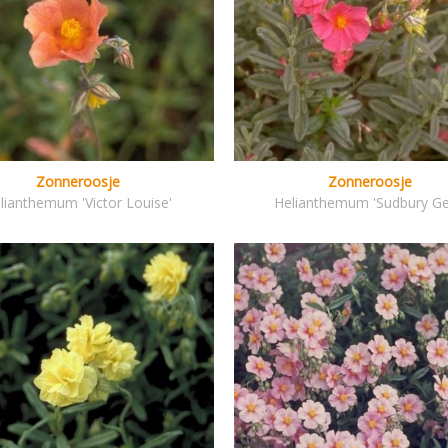
Zonneroosje
Zonneroosje
lianthemum 'Victor Louise'
Helianthemum 'Sudbury G