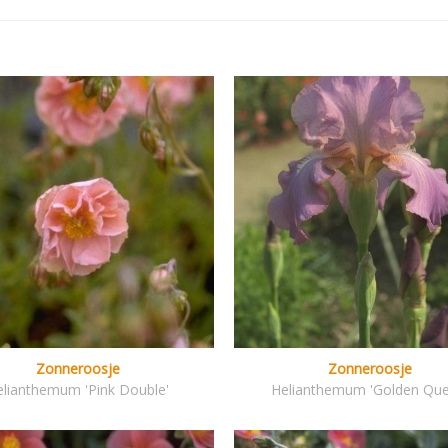
Zonneroosje
Zonneroosje
elianthemum 'Pink Double'
Helianthemum 'Golden Que