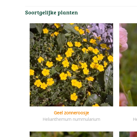
Soortgelijke planten
Geel zonneroosje
Helianthemum nummularium
H