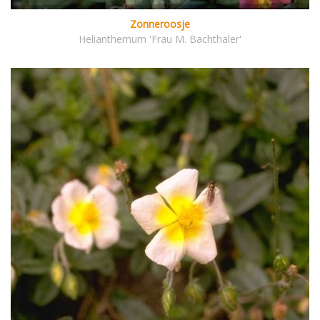
Zonneroosje
Helianthemum 'Frau M. Bachthaler'