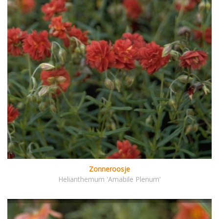
Zonneroosje
Helianthemum 'Amabile Plenum'