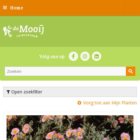
Home
Volg ons op
Open zoekfilter
Voeg toe aan Mijn Planten