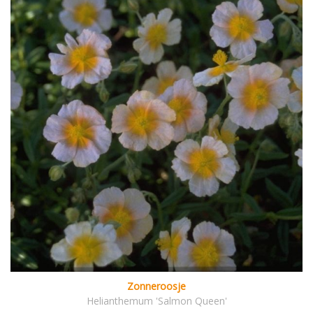
Zonneroosje
Helianthemum 'Salmon Queen'