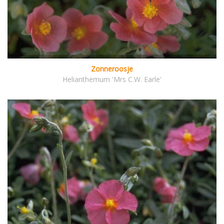
Zonneroosje
Helianthemum 'Mrs C.W. Earle'