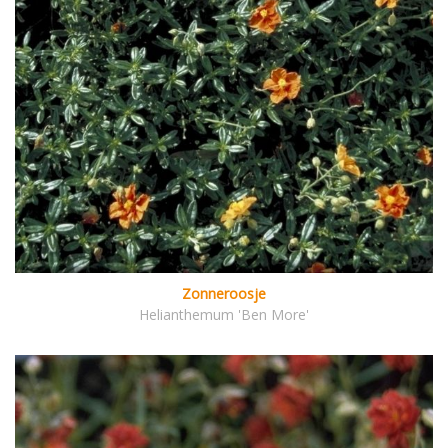
Zonneroosje
Helianthemum 'Ben More'