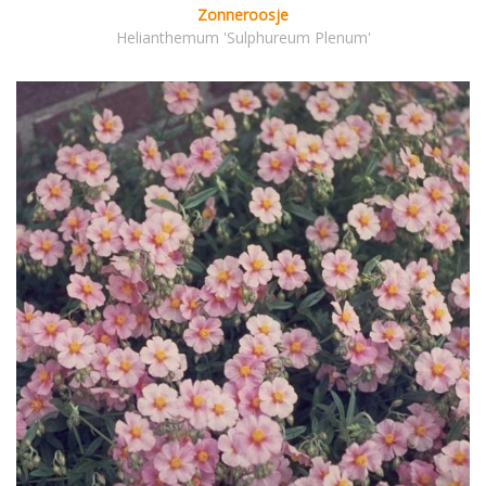
Zonneroosje
Helianthemum 'Sulphureum Plenum'