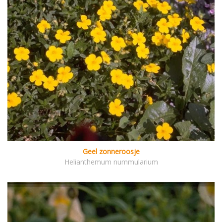
Geel zonneroosje
Helianthemum nummularium