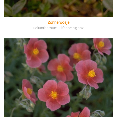
Zonneroosje
Helianthemum 'Elfenbeinglanz'