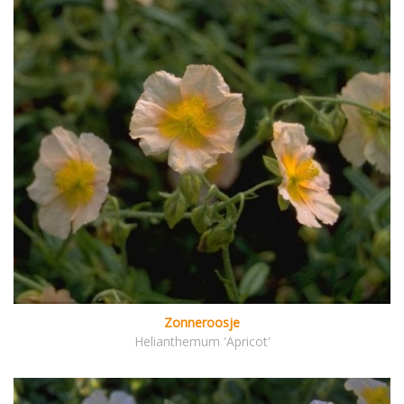
Zonneroosje
Helianthemum 'Apricot'