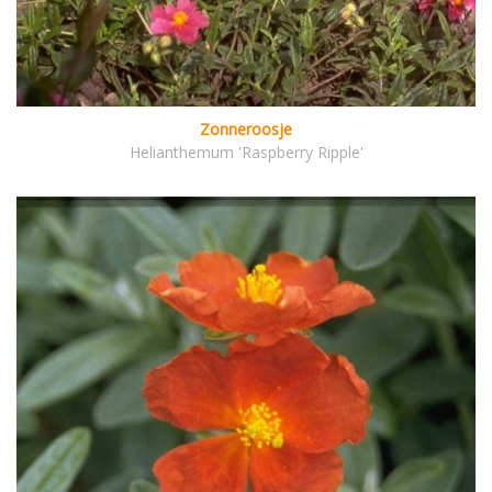
Zonneroosje
Helianthemum 'Raspberry Ripple'