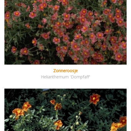
Zonneroosje
Helianthemum 'Dompfaff'