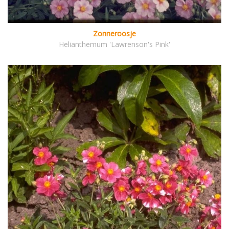
Zonneroosje
Helianthemum 'Lawrenson's Pink'