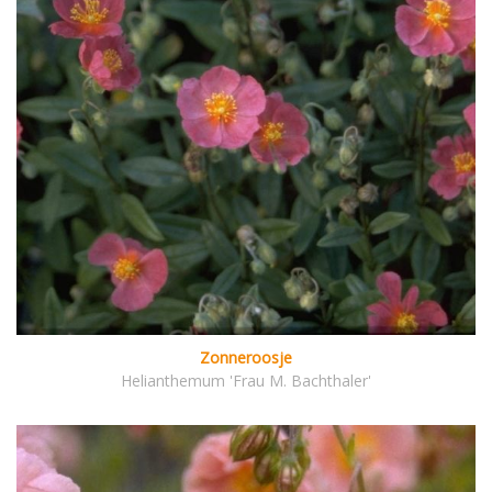
Zonneroosje
Helianthemum 'Frau M. Bachthaler'