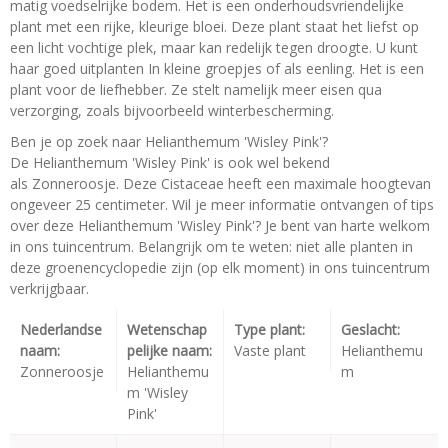
matig voedselrijke bodem. Het is een onderhoudsvriendelijke
plant met een rijke, kleurige bloei. Deze plant staat het liefst op
een licht vochtige plek, maar kan redelijk tegen droogte. U kunt
haar goed uitplanten In kleine groepjes of als eenling. Het is een
plant voor de liefhebber. Ze stelt namelijk meer eisen qua
verzorging, zoals bijvoorbeeld winterbescherming.
Ben je op zoek naar Helianthemum 'Wisley Pink'?
De Helianthemum 'Wisley Pink' is ook wel bekend
als Zonneroosje. Deze Cistaceae heeft een maximale hoogtevan
ongeveer 25 centimeter. Wil je meer informatie ontvangen of tips
over deze Helianthemum 'Wisley Pink'? Je bent van harte welkom
in ons tuincentrum. Belangrijk om te weten: niet alle planten in
deze groenencyclopedie zijn (op elk moment) in ons tuincentrum
verkrijgbaar.
Nederlandse
Wetenschap
Type plant:
Geslacht:
naam:
pelijke naam:
Vaste plant
Helianthemu
Zonneroosje
Helianthemu
m
m 'Wisley
Pink'