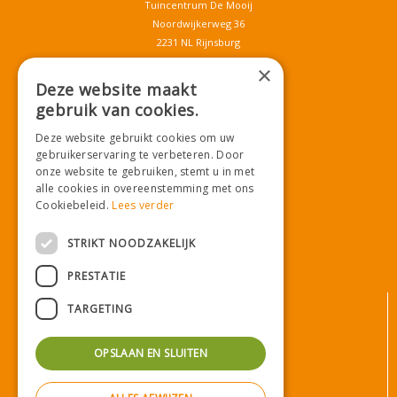
Tuincentrum De Mooij
Noordwijkerweg 36
2231 NL Rijnsburg
T.
071-4080959
×
E.
info@tuincentrumdemooij.nl
Deze website maakt
gebruik van cookies.
Deze website gebruikt cookies om uw
Download onze App!
gebruikerservaring te verbeteren. Door
onze website te gebruiken, stemt u in met
alle cookies in overeenstemming met ons
Cookiebeleid.
Lees verder
STRIKT NOODZAKELIJK
PRESTATIE
© Tuincentrum De Mooij
TARGETING
Algemene voorwaarden
Privacy statement
OPSLAAN EN SLUITEN
Bezorginformatie
Betaalinformatie