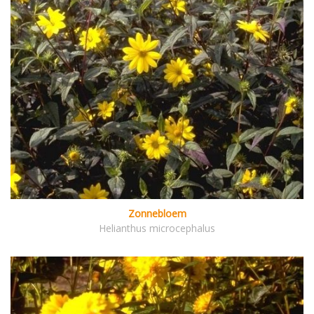
Zonnebloem
Helianthus microcephalus