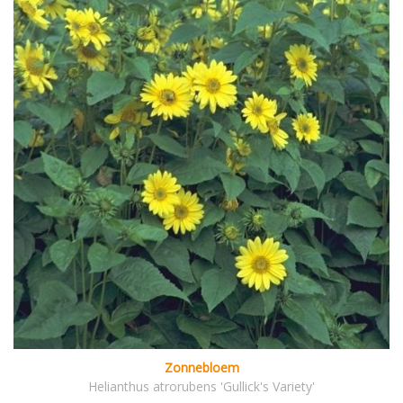
Zonnebloem
Helianthus atrorubens 'Gullick's Variety'