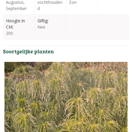
Augustus,
vochthouden
Zon
September
d
Hoogte in
Giftig:
CM:
Nee
200
Soortgelijke planten