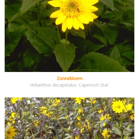
Zonnebloem
Helianthus decapetalus 'Capenoch Star'