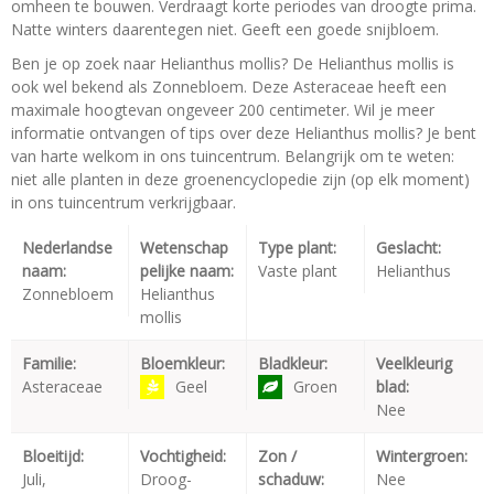
omheen te bouwen. Verdraagt korte periodes van droogte prima.
Natte winters daarentegen niet. Geeft een goede snijbloem.
Ben je op zoek naar Helianthus mollis? De Helianthus mollis is
ook wel bekend als Zonnebloem. Deze Asteraceae heeft een
maximale hoogtevan ongeveer 200 centimeter. Wil je meer
informatie ontvangen of tips over deze Helianthus mollis? Je bent
van harte welkom in ons tuincentrum. Belangrijk om te weten:
niet alle planten in deze groenencyclopedie zijn (op elk moment)
in ons tuincentrum verkrijgbaar.
Nederlandse
Wetenschap
Type plant:
Geslacht:
naam:
pelijke naam:
Vaste plant
Helianthus
Zonnebloem
Helianthus
mollis
Familie:
Bloemkleur:
Bladkleur:
Veelkleurig
Asteraceae
Geel
Groen
blad:
Nee
Bloeitijd:
Vochtigheid:
Zon /
Wintergroen:
Juli,
Droog-
schaduw:
Nee