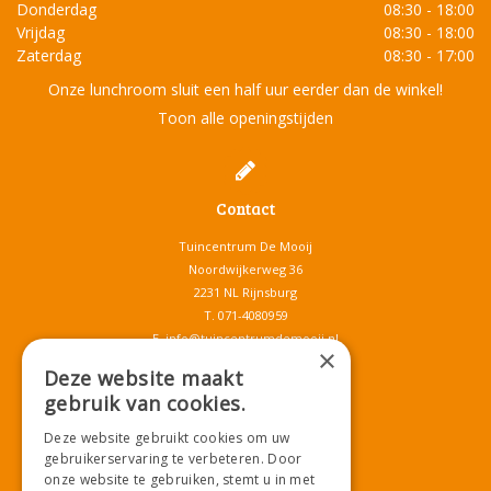
Donderdag
08:30 - 18:00
Vrijdag
08:30 - 18:00
Zaterdag
08:30 - 17:00
Onze lunchroom sluit een half uur eerder dan de winkel!
Toon alle openingstijden
Contact
Tuincentrum De Mooij
Noordwijkerweg 36
2231 NL Rijnsburg
T.
071-4080959
E.
info@tuincentrumdemooij.nl
×
Deze website maakt
gebruik van cookies.
Download onze App!
Deze website gebruikt cookies om uw
gebruikerservaring te verbeteren. Door
onze website te gebruiken, stemt u in met