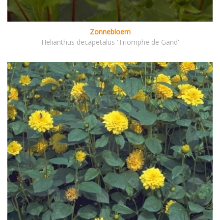
Zonnebloem
Helianthus decapetalus 'Triomphe de Gand'