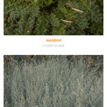
Aarddistel
Cirsium acaule