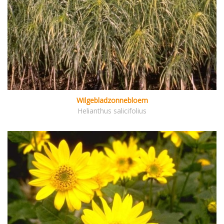
Wilgebladzonnebloem
Helianthus salicifolius