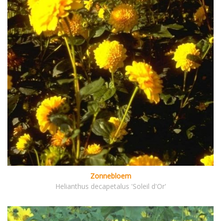
Zonnebloem
Helianthus decapetalus 'Soleil d'Or'