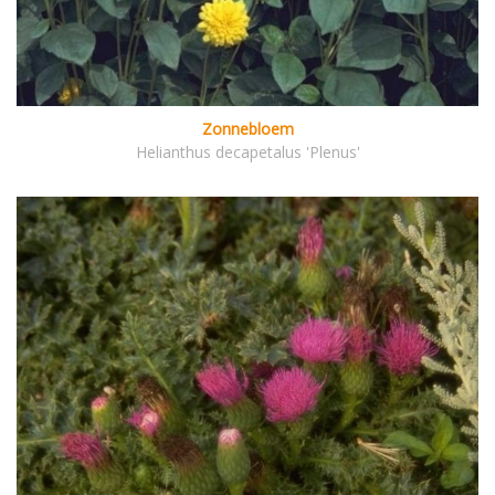
Zonnebloem
Helianthus decapetalus 'Plenus'