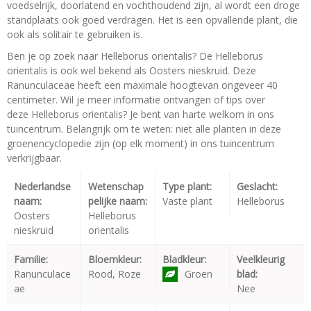
voedselrijk, doorlatend en vochthoudend zijn, al wordt een droge
standplaats ook goed verdragen. Het is een opvallende plant, die
ook als solitair te gebruiken is.
Ben je op zoek naar Helleborus orientalis? De Helleborus
orientalis is ook wel bekend als Oosters nieskruid. Deze
Ranunculaceae heeft een maximale hoogtevan ongeveer 40
centimeter. Wil je meer informatie ontvangen of tips over
deze Helleborus orientalis? Je bent van harte welkom in ons
tuincentrum. Belangrijk om te weten: niet alle planten in deze
groenencyclopedie zijn (op elk moment) in ons tuincentrum
verkrijgbaar.
Nederlandse
Wetenschap
Type plant:
Geslacht:
naam:
pelijke naam:
Vaste plant
Helleborus
Oosters
Helleborus
nieskruid
orientalis
Familie:
Bloemkleur:
Bladkleur:
Veelkleurig
Ranunculace
Rood, Roze
Groen
blad:
ae
Nee