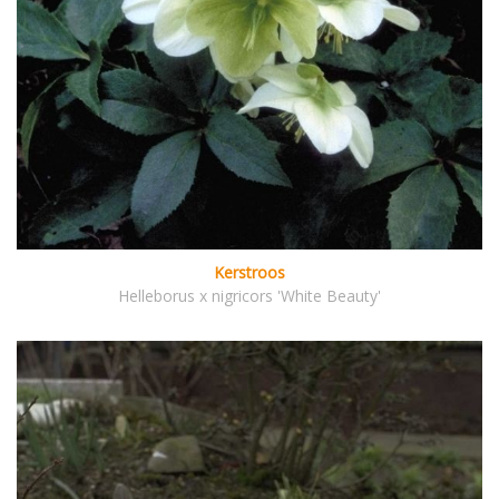
Kerstroos
Helleborus x nigricors 'White Beauty'