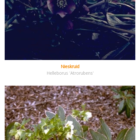
Nieskruid
Helleborus 'Atrorubens'