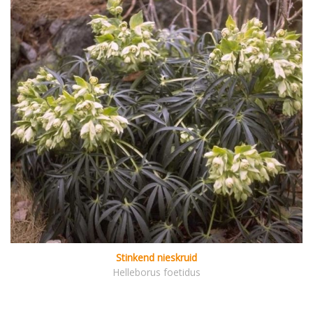
Stinkend nieskruid
Helleborus foetidus