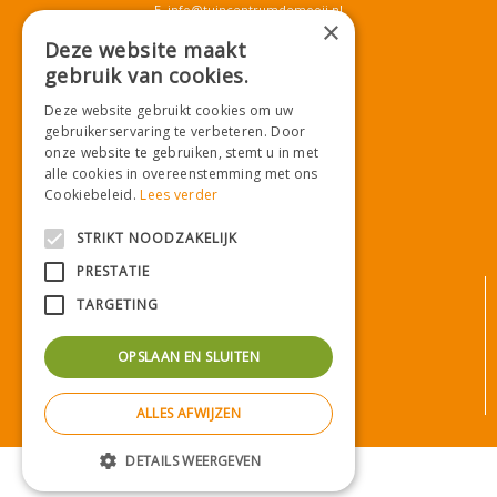
E.
info@tuincentrumdemooij.nl
×
Deze website maakt
gebruik van cookies.
Download onze App!
Deze website gebruikt cookies om uw
gebruikerservaring te verbeteren. Door
onze website te gebruiken, stemt u in met
alle cookies in overeenstemming met ons
Cookiebeleid.
Lees verder
STRIKT NOODZAKELIJK
PRESTATIE
© Tuincentrum De Mooij
TARGETING
Algemene voorwaarden
Privacy statement
OPSLAAN EN SLUITEN
Bezorginformatie
Betaalinformatie
ALLES AFWIJZEN
Privacy policy
Green Solutions
|
Tuincentrum Overzicht
DETAILS WEERGEVEN