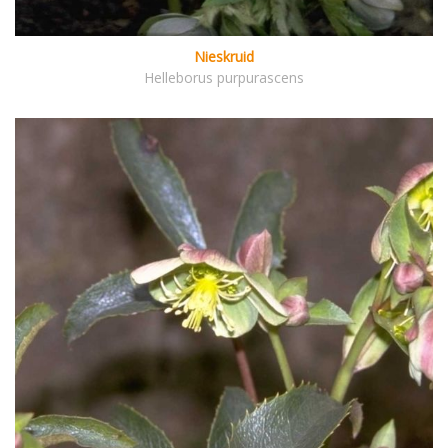
Nieskruid
Helleborus purpurascens