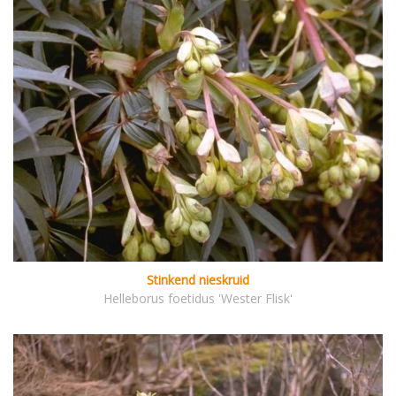
Stinkend nieskruid
Helleborus foetidus 'Wester Flisk'