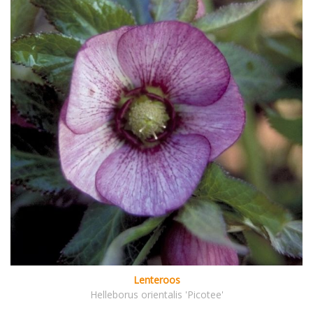
Lenteroos
Helleborus orientalis 'Picotee'