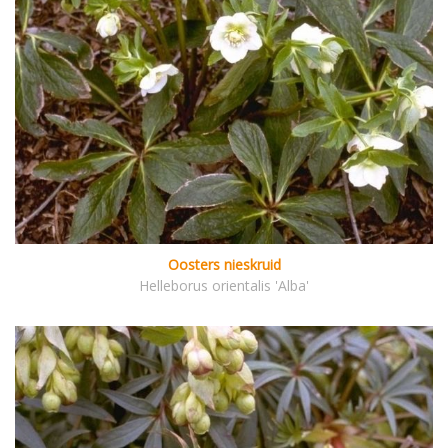
Oosters nieskruid
Helleborus orientalis 'Alba'