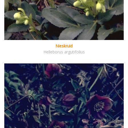
Nieskruid
Helleborus argutifolius