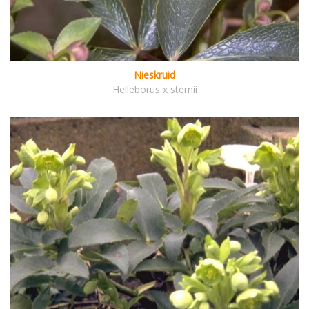
Nieskruid
Helleborus x sternii