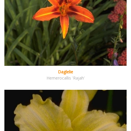
Daglelie
Hemerocallis 'Rajah'