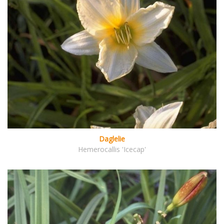
Daglelie
Hemerocallis 'Icecap'