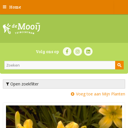
Home
Volg ons op
Open zoekfilter
Voeg toe aan Mijn Planten