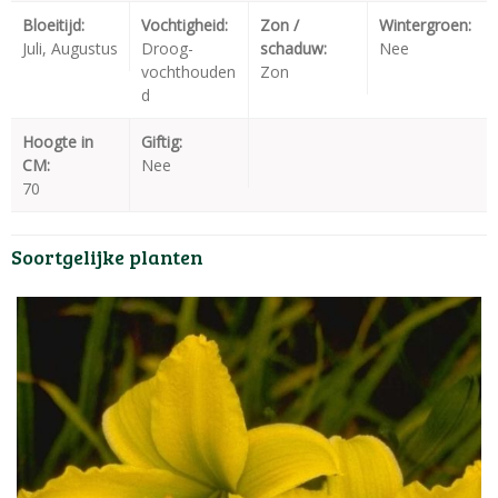
Bloeitijd:
Vochtigheid:
Zon /
Wintergroen:
Juli, Augustus
Droog-
schaduw:
Nee
vochthouden
Zon
d
Hoogte in
Giftig:
CM:
Nee
70
Soortgelijke planten