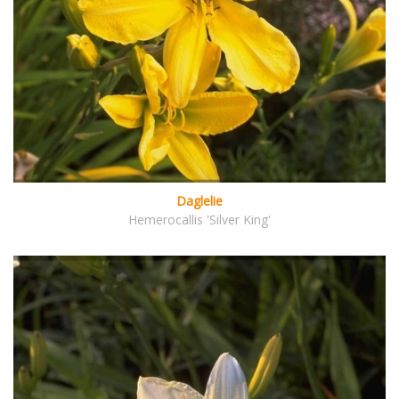
Daglelie
Hemerocallis 'Silver King'