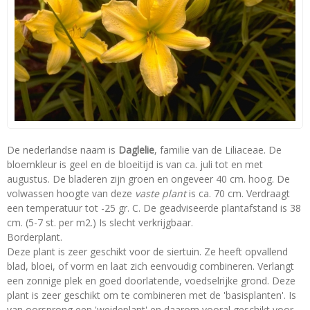
De nederlandse naam is
Daglelie
, familie van de Liliaceae. De
bloemkleur is geel en de bloeitijd is van ca. juli tot en met
augustus. De bladeren zijn groen en ongeveer 40 cm. hoog. De
volwassen hoogte van deze
vaste plant
is ca. 70 cm. Verdraagt
een temperatuur tot -25 gr. C. De geadviseerde plantafstand is 38
cm. (5-7 st. per m2.) Is slecht verkrijgbaar.
Borderplant.
Deze plant is zeer geschikt voor de siertuin. Ze heeft opvallend
blad, bloei, of vorm en laat zich eenvoudig combineren. Verlangt
een zonnige plek en goed doorlatende, voedselrijke grond. Deze
plant is zeer geschikt om te combineren met de 'basisplanten'. Is
van oorsprong een 'weideplant' en daarom vooral geschikt voor