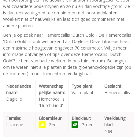
wat zwaardere bodemtypen en zo nu en dan vochtige grond. Ze
is dan ook vaak goed te combineren met 'bosrandplanten'.
Woekert niet of nauwelijks en laat zich goed combineren met
andere planten.
Ben je op zoek naar Hemerocallis 'Dutch Gold'? De Hemerocallis
'Dutch Gold' is ook wel bekend als Daglelie. Deze Liliaceae heeft
een maximale hoogtevan ongeveer 70 centimeter. Wil je meer
informatie ontvangen of tips over deze Hemerocallis 'Dutch
Gold'? Je bent van harte welkom in ons tuincentrum. Belangrijk
om te weten: niet alle planten in deze groenencyclopedie zijn (op
elk moment) in ons tuincentrum verkrijgbaar.
Nederlandse
Wetenschap
Type plant:
Geslacht:
naam:
pelijke naam:
Vaste plant
Hemerocallis
Daglelie
Hemerocallis
'Dutch Gold'
Familie:
Bloemkleur:
Bladkleur:
Veelkleurig
Liliaceae
Geel
Groen
blad:
Nee