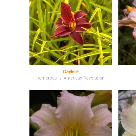
Daglelie
Hemerocallis 'American Revolution'