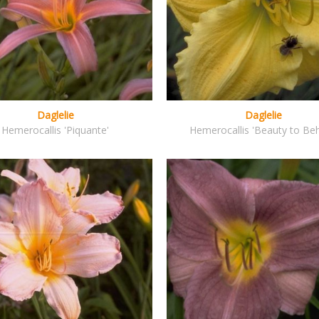
Daglelie
Daglelie
Hemerocallis 'Piquante'
Hemerocallis 'Beauty to Beh