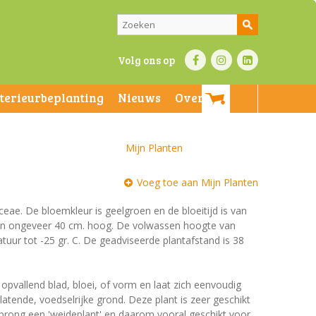
Volg ons op
nterieurbeplanting
Nieuws
Over ons
Mijn Planten
Voeg toe aan Mijn Planten
iaceae. De bloemkleur is geelgroen en de bloeitijd is van
n en ongeveer 40 cm. hoog. De volwassen hoogte van
tuur tot -25 gr. C. De geadviseerde plantafstand is 38
 opvallend blad, bloei, of vorm en laat zich eenvoudig
tende, voedselrijke grond. Deze plant is zeer geschikt
prong een 'weideplant' en daarom vooral geschikt voor