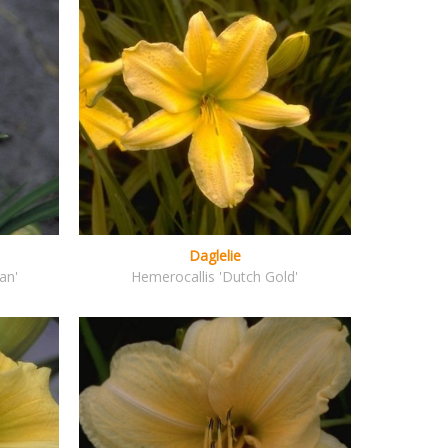
Daglelie
an'
Hemerocallis 'Dutch Gold'