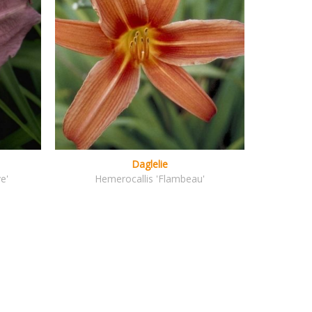
Daglelie
e'
Hemerocallis 'Flambeau'