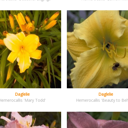
Daglelie
Daglelie
Hemerocallis 'Mary Todd'
Hemerocallis 'Beauty to Beh