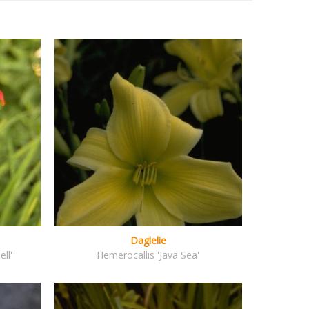
Daglelie
ll'
Hemerocallis 'Java Sea'