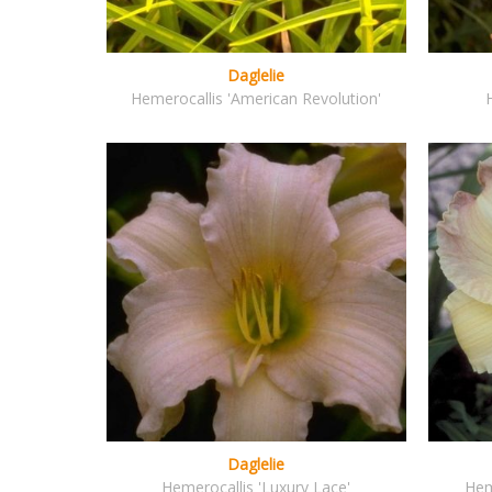
Daglelie
Hemerocallis 'American Revolution'
Daglelie
Hemerocallis 'Luxury Lace'
Hem