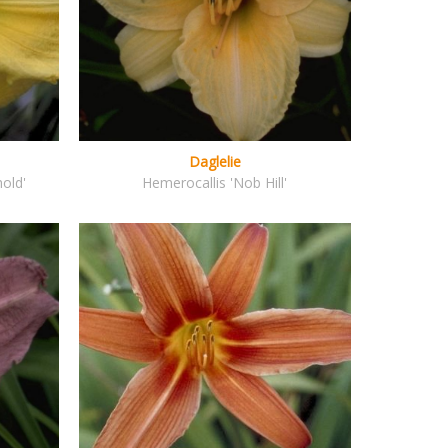
Daglelie
old'
Hemerocallis 'Nob Hill'