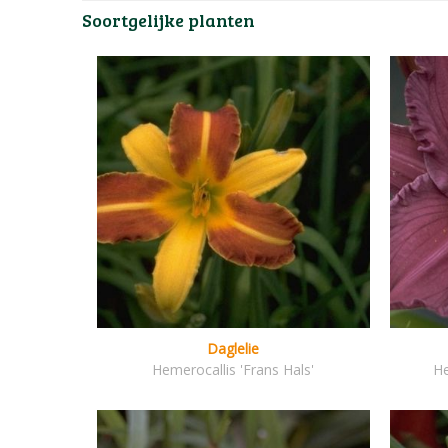
Soortgelijke planten
Daglelie
Hemerocallis 'Frans Hals'
He