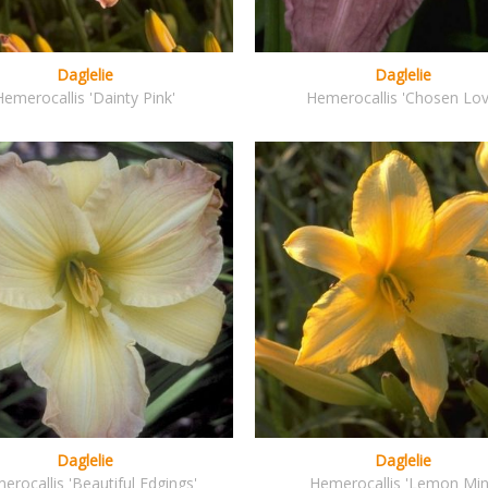
Daglelie
Daglelie
Hemerocallis 'Dainty Pink'
Hemerocallis 'Chosen Lov
Daglelie
Daglelie
erocallis 'Beautiful Edgings'
Hemerocallis 'Lemon Min