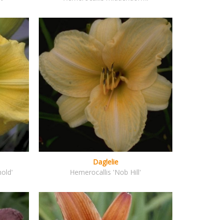
Daglelie
old'
Hemerocallis 'Nob Hill'