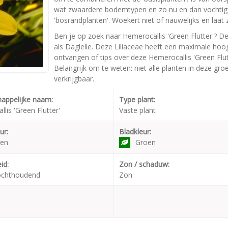
wat zwaardere bodemtypen en zo nu en dan vochtig
'bosrandplanten'. Woekert niet of nauwelijks en laa
Ben je op zoek naar Hemerocallis 'Green Flutter'? De
als Daglelie. Deze Liliaceae heeft een maximale hoo
ontvangen of tips over deze Hemerocallis 'Green Flut
Belangrijk om te weten: niet alle planten in deze gr
verkrijgbaar.
appelijke naam:
Type plant:
lis 'Green Flutter'
Vaste plant
ur:
Bladkleur:
oen
Groen
id:
Zon / schaduw:
ochthoudend
Zon