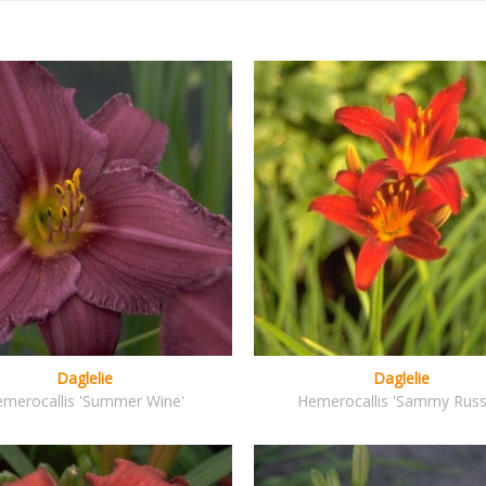
Daglelie
Daglelie
merocallis 'Summer Wine'
Hemerocallis 'Sammy Russe