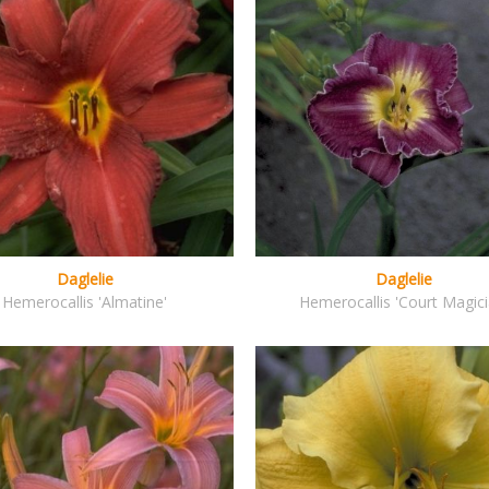
Daglelie
Daglelie
Hemerocallis 'Almatine'
Hemerocallis 'Court Magici