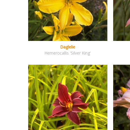
Daglelie
Hemerocallis 'Silver King'