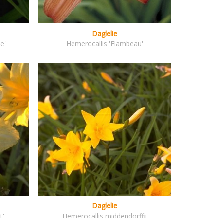
Daglelie
e'
Hemerocallis 'Flambeau'
Daglelie
t'
Hemerocallis middendorffii