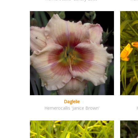
Daglelie
Hemerocallis 'Janice Brown'