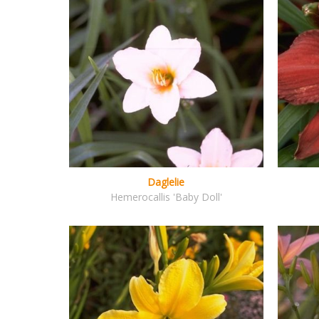
Daglelie
Hemerocallis 'Baby Doll'