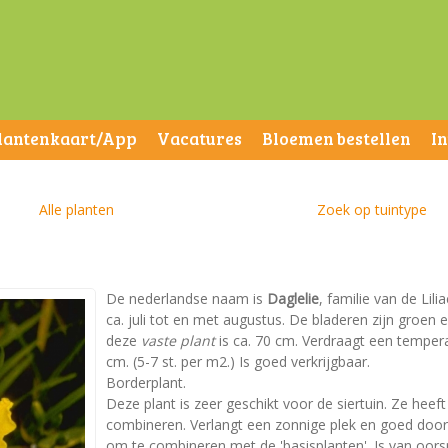
lantenkaart/App
Vacatures
Bloemen bestellen
I
Alle planten
Zoek op tuintype
De nederlandse naam is
Daglelie
, familie van de Lil
ca. juli tot en met augustus. De bladeren zijn groe
deze
vaste plant
is ca. 70 cm. Verdraagt een tempera
cm. (5-7 st. per m2.) Is goed verkrijgbaar.
Borderplant.
Deze plant is zeer geschikt voor de siertuin. Ze heeft
combineren. Verlangt een zonnige plek en goed doorla
om te combineren met de 'basisplanten'. Is van oors