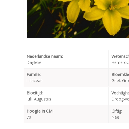
Nederlandse naam:
Wetensch
Daglelie
Hemerocal
Familie:
Bloemkle
Liliaceae
Geel, Gr
Bloeitijd:
Vochtighe
Juli, Augustus
Droog-v
Hoogte in CM:
Giftig:
70
Nee