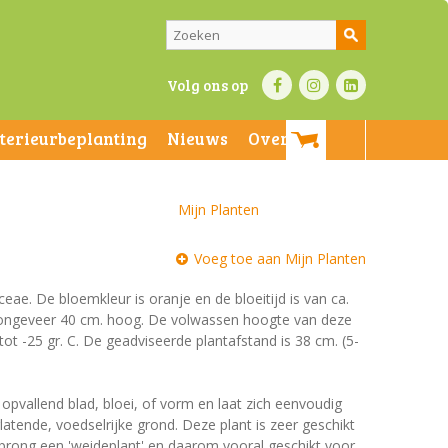
Volg ons op
nterieurbeplanting
Nieuws
Over ons
Mijn Planten
Voeg toe aan Mijn Planten
aceae. De bloemkleur is oranje en de bloeitijd is van ca.
n ongeveer 40 cm. hoog. De volwassen hoogte van deze
ot -25 gr. C. De geadviseerde plantafstand is 38 cm. (5-
 opvallend blad, bloei, of vorm en laat zich eenvoudig
tende, voedselrijke grond. Deze plant is zeer geschikt
prong een 'weideplant' en daarom vooral geschikt voor