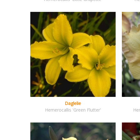
Daglelie
Hemerocallis 'Green Flutter'
Hem