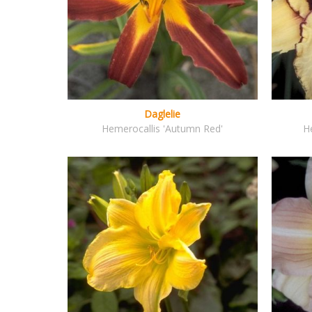
Daglelie
Hemerocallis 'Autumn Red'
H