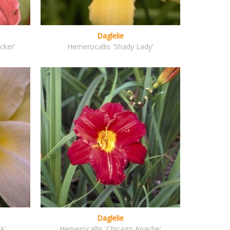
Daglelie
cker'
Hemerocallis 'Shady Lady'
Daglelie
k'
Hemerocallis 'Chicago Apache'