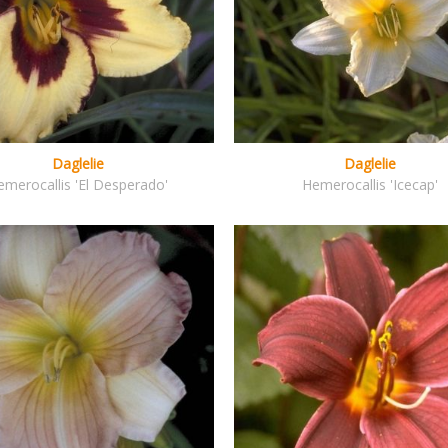
Daglelie
Daglelie
emerocallis 'El Desperado'
Hemerocallis 'Icecap'