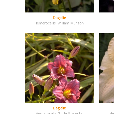
Daglelie
Hemerocallis 'William Munson'
Daglelie
Hemerocallis 'Little Grapette'
He