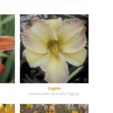
Daglelie
'
Hemerocallis 'Beautiful Edgings'