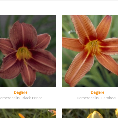
Daglelie
Daglelie
emerocallis 'Black Prince'
Hemerocallis 'Flambeau