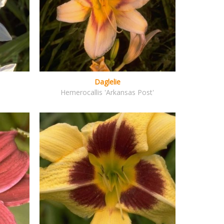
Daglelie
Hemerocallis 'Arkansas Post'