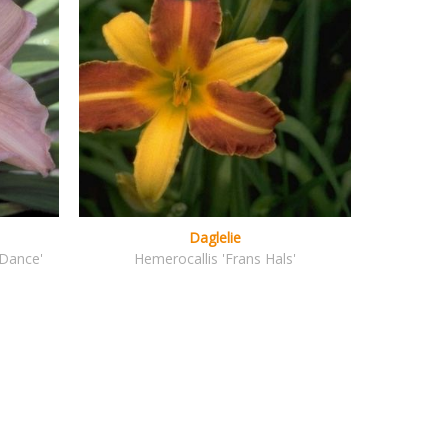
Daglelie
 Dance'
Hemerocallis 'Frans Hals'