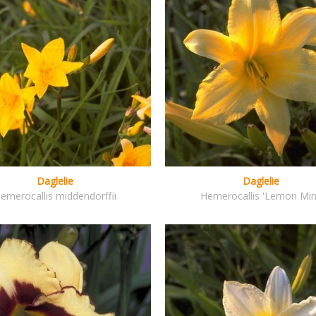
Daglelie
Daglelie
emerocallis middendorffii
Hemerocallis 'Lemon Min