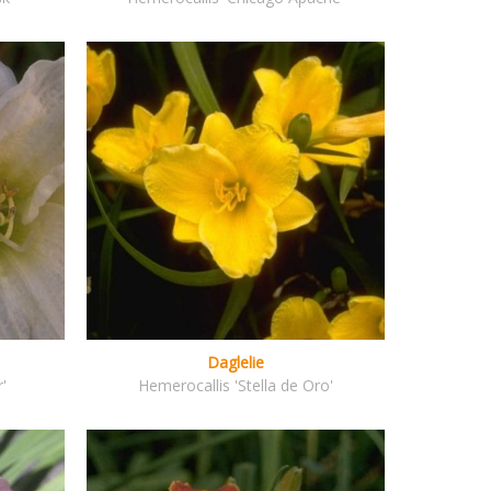
Daglelie
'
Hemerocallis 'Stella de Oro'