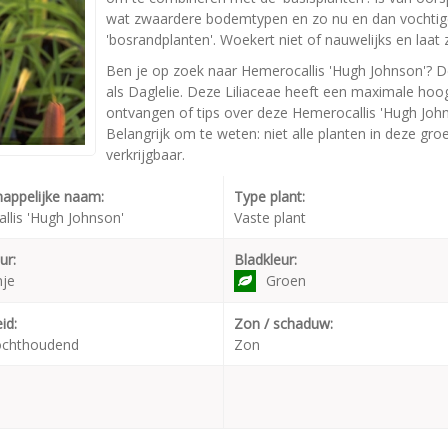
wat zwaardere bodemtypen en zo nu en dan vochtig
'bosrandplanten'. Woekert niet of nauwelijks en laa
Ben je op zoek naar Hemerocallis 'Hugh Johnson'? D
als Daglelie. Deze Liliaceae heeft een maximale hoo
ontvangen of tips over deze Hemerocallis 'Hugh John
Belangrijk om te weten: niet alle planten in deze gr
verkrijgbaar.
appelijke naam:
Type plant:
llis 'Hugh Johnson'
Vaste plant
ur:
Bladkleur:
nje
Groen
id:
Zon / schaduw:
ochthoudend
Zon