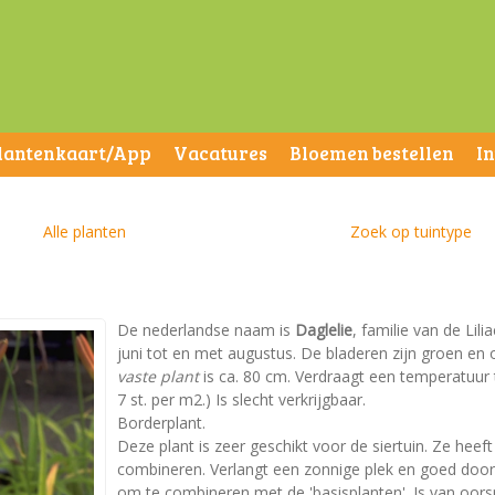
lantenkaart/App
Vacatures
Bloemen bestellen
I
Alle planten
Zoek op tuintype
De nederlandse naam is
Daglelie
, familie van de Lili
juni tot en met augustus. De bladeren zijn groen e
vaste plant
is ca. 80 cm. Verdraagt een temperatuur t
7 st. per m2.) Is slecht verkrijgbaar.
Borderplant.
Deze plant is zeer geschikt voor de siertuin. Ze heeft
combineren. Verlangt een zonnige plek en goed doorla
om te combineren met de 'basisplanten'. Is van oors