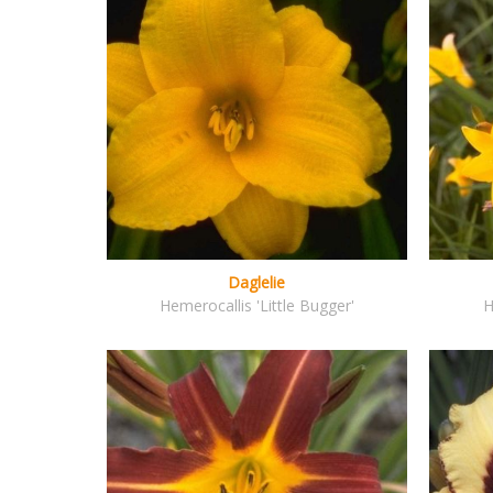
Daglelie
Hemerocallis 'Little Bugger'
H