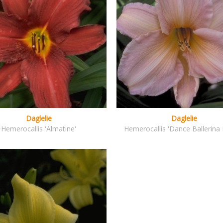
Daglelie
Daglelie
Hemerocallis 'Almatine'
Hemerocallis 'Dance Ballerina