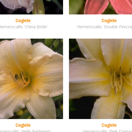
Daglelie
Daglelie
Hemerocallis 'China Bride'
Hemerocallis 'Double Firecra
Daglelie
Daglelie
merocallis 'Helle Berlinerin'
Hemerocallis 'Pink Damas