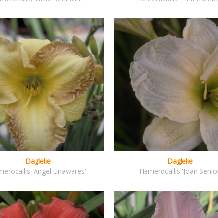
Daglelie
Daglelie
erocallis 'Angel Unawares'
Hemerocallis 'Joan Senior