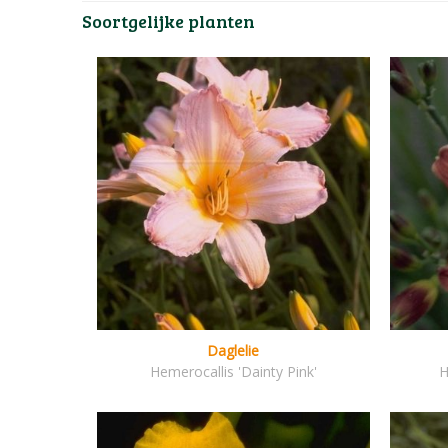
Soortgelijke planten
Daglelie
Hemerocallis 'Dainty Pink'
H