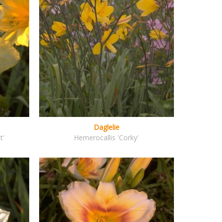
Daglelie
t'
Hemerocallis 'Corky'