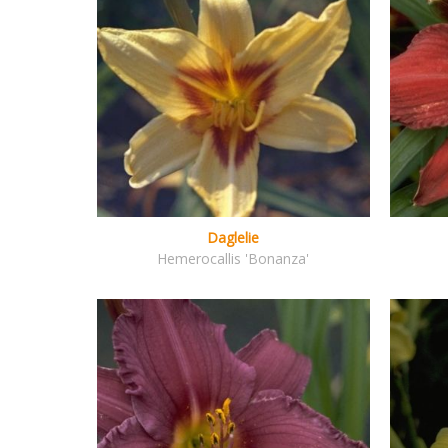
Daglelie
Hemerocallis 'Bonanza'