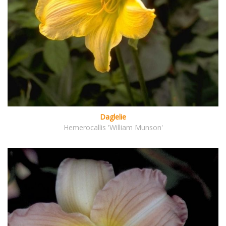
Daglelie
Hemerocallis 'William Munson'