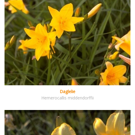
Daglelie
Hemerocallis middendorffii