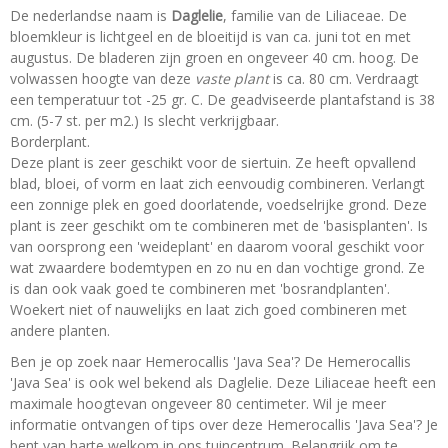
De nederlandse naam is
Daglelie
, familie van de Liliaceae. De
bloemkleur is lichtgeel en de bloeitijd is van ca. juni tot en met
augustus. De bladeren zijn groen en ongeveer 40 cm. hoog. De
volwassen hoogte van deze
vaste plant
is ca. 80 cm. Verdraagt
een temperatuur tot -25 gr. C. De geadviseerde plantafstand is 38
cm. (5-7 st. per m2.) Is slecht verkrijgbaar.
Borderplant.
Deze plant is zeer geschikt voor de siertuin. Ze heeft opvallend
blad, bloei, of vorm en laat zich eenvoudig combineren. Verlangt
een zonnige plek en goed doorlatende, voedselrijke grond. Deze
plant is zeer geschikt om te combineren met de 'basisplanten'. Is
van oorsprong een 'weideplant' en daarom vooral geschikt voor
wat zwaardere bodemtypen en zo nu en dan vochtige grond. Ze
is dan ook vaak goed te combineren met 'bosrandplanten'.
Woekert niet of nauwelijks en laat zich goed combineren met
andere planten.
Ben je op zoek naar Hemerocallis 'Java Sea'? De Hemerocallis
'Java Sea' is ook wel bekend als Daglelie. Deze Liliaceae heeft een
maximale hoogtevan ongeveer 80 centimeter. Wil je meer
informatie ontvangen of tips over deze Hemerocallis 'Java Sea'? Je
bent van harte welkom in ons tuincentrum. Belangrijk om te