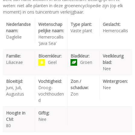
weten: niet alle planten in deze groenencyclopedie zijn (op elk
moment) in ons tuincentrum verkrijgbaar.
Nederlandse
Wetenschap
Type plant:
Geslacht:
naam:
pelijke naam:
Vaste plant
Hemerocallis
Daglelie
Hemerocallis
'Java Sea'
Familie:
Bloemkleur:
Bladkleur:
Veelkleurig
Liliaceae
Geel
Groen
blad:
Nee
Bloeitijd:
Vochtigheid:
Zon /
Wintergroen:
Juni, Juli,
Droog-
schaduw:
Nee
Augustus
vochthouden
Zon
d
Hoogte in
Giftig:
CM:
Nee
80