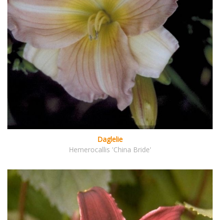
Daglelie
Hemerocallis 'China Bride'