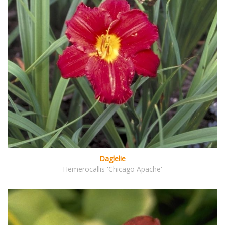
Daglelie
Hemerocallis 'Chicago Apache'