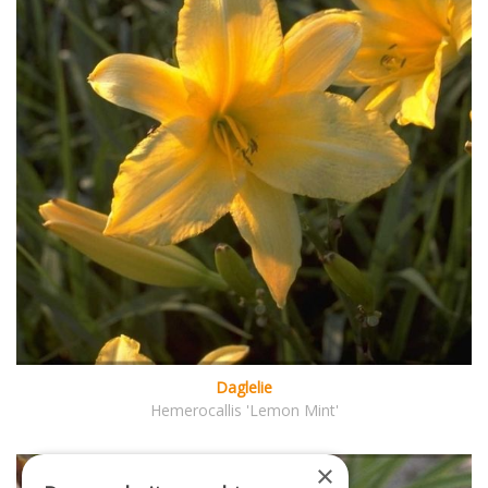
Daglelie
Hemerocallis 'Lemon Mint'
×