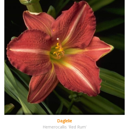
Daglelie
Hemerocallis 'Red Rum'