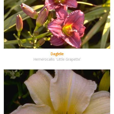
Daglelie
Hemerocallis 'Little Grapette'