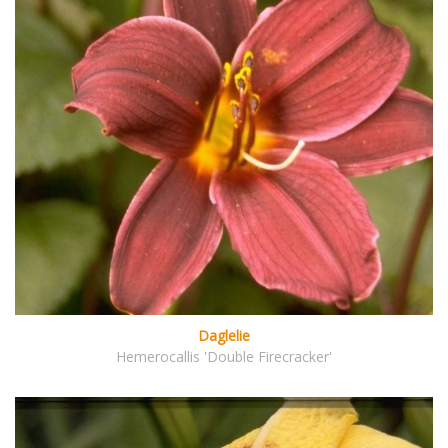
Daglelie
Hemerocallis 'Double Firecracker'