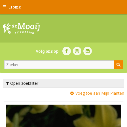
Home
Volg ons op
Open zoekfilter
Voeg toe aan Mijn Planten