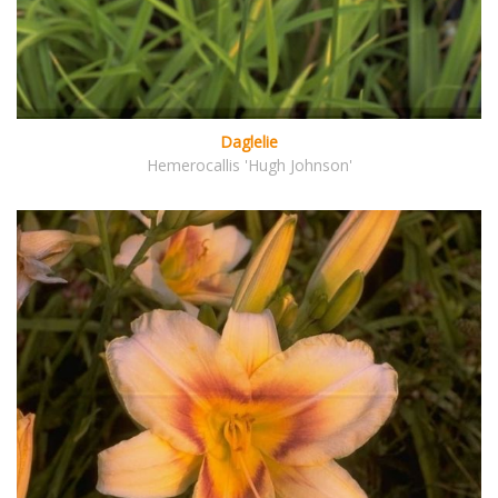
Daglelie
Hemerocallis 'Hugh Johnson'