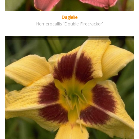
Daglelie
Hemerocallis 'Double Firecracker'