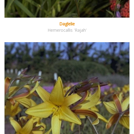
Daglelie
Hemerocallis 'Rajah'