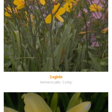
Daglelie
Hemerocallis 'Corky'