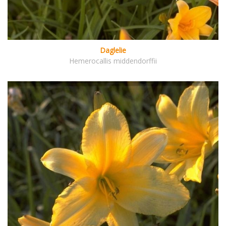
Daglelie
Hemerocallis middendorffii