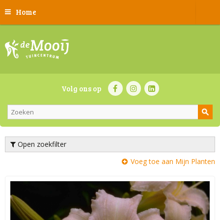
Home
Volg ons op
Open zoekfilter
Voeg toe aan Mijn Planten