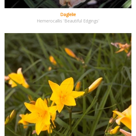
Daglelie
Hemerocallis 'Beautiful Edgings'