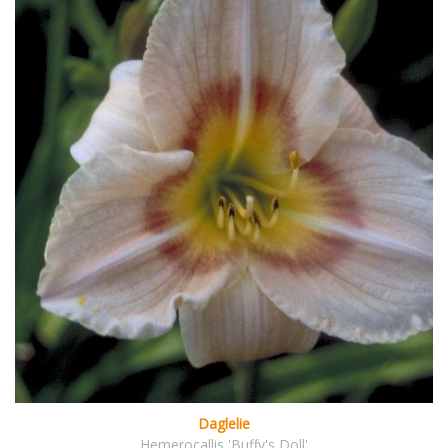
Daglelie
Hemerocallis 'Buffy's Doll'