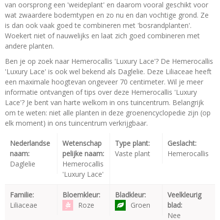
van oorsprong een 'weideplant' en daarom vooral geschikt voor
wat zwaardere bodemtypen en zo nu en dan vochtige grond. Ze
is dan ook vaak goed te combineren met 'bosrandplanten'.
Woekert niet of nauwelijks en laat zich goed combineren met
andere planten.
Ben je op zoek naar Hemerocallis 'Luxury Lace'? De Hemerocallis
'Luxury Lace' is ook wel bekend als Daglelie. Deze Liliaceae heeft
een maximale hoogtevan ongeveer 70 centimeter. Wil je meer
informatie ontvangen of tips over deze Hemerocallis 'Luxury
Lace'? Je bent van harte welkom in ons tuincentrum. Belangrijk
om te weten: niet alle planten in deze groenencyclopedie zijn (op
elk moment) in ons tuincentrum verkrijgbaar.
Nederlandse
Wetenschap
Type plant:
Geslacht:
naam:
pelijke naam:
Vaste plant
Hemerocallis
Daglelie
Hemerocallis
'Luxury Lace'
Familie:
Bloemkleur:
Bladkleur:
Veelkleurig
Liliaceae
Roze
Groen
blad:
Nee