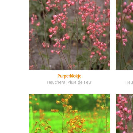
Purperklokje
Heuchera 'Pluie de Feu'
Heu