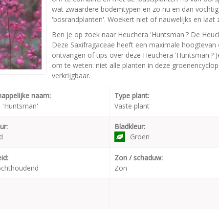
wat zwaardere bodemtypen en zo nu en dan vochtig
'bosrandplanten'. Woekert niet of nauwelijks en laa
Ben je op zoek naar Heuchera 'Huntsman'? De Heuche
Deze Saxifragaceae heeft een maximale hoogtevan o
ontvangen of tips over deze Heuchera 'Huntsman'? Je
om te weten: niet alle planten in deze groenencyclop
verkrijgbaar.
appelijke naam:
Type plant:
 'Huntsman'
Vaste plant
ur:
Bladkleur:
d
Groen
id:
Zon / schaduw:
ochthoudend
Zon