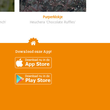
Purperklokje
nch'
Heuchera 'Chocolate Ruffles'
Download onze App!