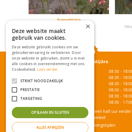
Purperklokje
×
Heuchera 'Pluie de Feu'
Heu
Deze website maakt
gebruik van cookies.
Deze website gebruikt cookies om uw
gebruikerservaring te verbeteren. Door
onze website te gebruiken, stemt u in met
Openingstijden
alle cookies in overeenstemming met ons
Cookiebeleid.
Lees verder
Maandag
08:30 - 18:0
Dinsdag
08:30 - 18:0
STRIKT NOODZAKELIJK
Woensdag
08:30 - 18:0
Donderdag
08:30 - 18:0
PRESTATIE
Vrijdag
08:30 - 18:0
TARGETING
Zaterdag
08:30 - 17:0
Onze lunchroom sluit een half uur eerder
OPSLAAN EN SLUITEN
dan de winkel!
Toon alle openingstijden
ALLES AFWIJZEN