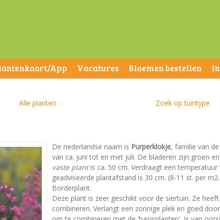
lantenkaart/App
Vacatures
Bloemen bestellen
I
Alle planten
Zoek op tuintype
De nederlandse naam is
Purperklokje
, familie van d
van ca. juni tot en met juli. De bladeren zijn groe
vaste plant
is ca. 50 cm. Verdraagt een temperatuur to
geadviseerde plantafstand is 30 cm. (8-11 st. per m2.)
Borderplant.
Deze plant is zeer geschikt voor de siertuin. Ze heeft
combineren. Verlangt een zonnige plek en goed doorla
om te combineren met de 'basisplanten'. Is van oors