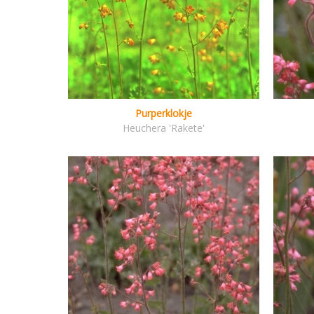
Purperklokje
Heuchera 'Rakete'