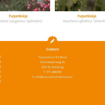
Purperklokje
Purperklokje
chera sanguinea 'Splendens'
Heuchera cylindrica 'Greenfi
Contact
0
Tuincentrum De Mooij
0
Noordwijkerweg 36
0
2231 NL Rijnsburg
0
T.
071-4080959
0
E.
info@tuincentrumdemooij.nl
0