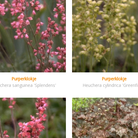
Purperklokje
Purperklokje
chera sanguinea 'Splendens'
Heuchera cylindrica 'Greenfi