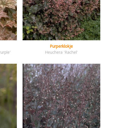
Purperklokje
urple'
Heuchera 'Rachel'