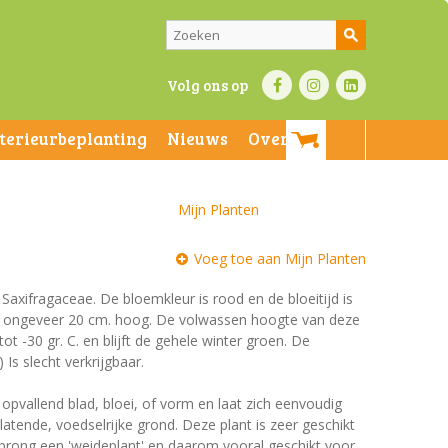
Volg ons op
nterieurbeplanting
Nieuws
Over ons
Mijn Planten
Voeg toe aan Mijn Planten
e Saxifragaceae. De bloemkleur is rood en de bloeitijd is
n en ongeveer 20 cm. hoog. De volwassen hoogte van deze
t -30 gr. C. en blijft de gehele winter groen. De
 Is slecht verkrijgbaar.
 opvallend blad, bloei, of vorm en laat zich eenvoudig
tende, voedselrijke grond. Deze plant is zeer geschikt
prong een 'weideplant' en daarom vooral geschikt voor