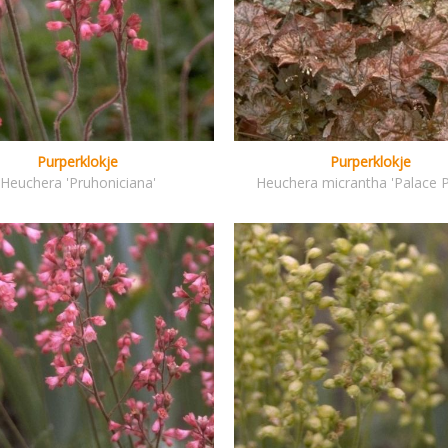
Purperklokje
Purperklokje
Heuchera 'Pruhoniciana'
Heuchera micrantha 'Palace P