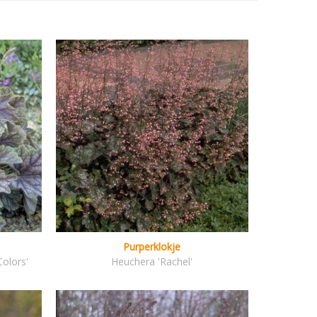
Purperklokje
olors'
Heuchera 'Rachel'