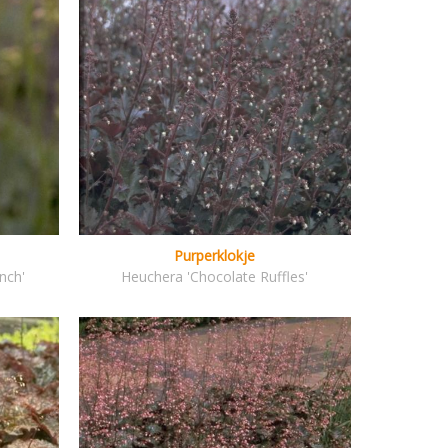
Purperklokje
nch'
Heuchera 'Chocolate Ruffles'