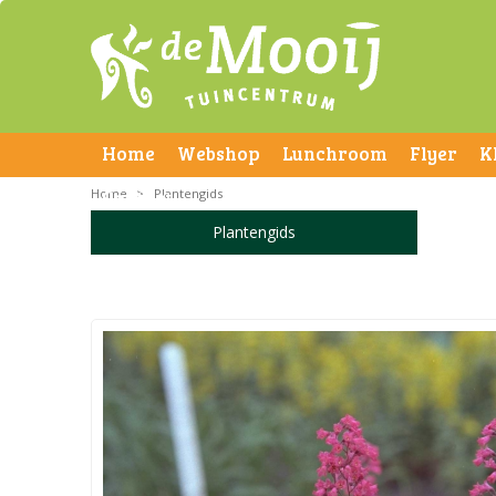
Home
Webshop
Lunchroom
Flyer
K
Home
Contact
>
Plantengids
Plantengids