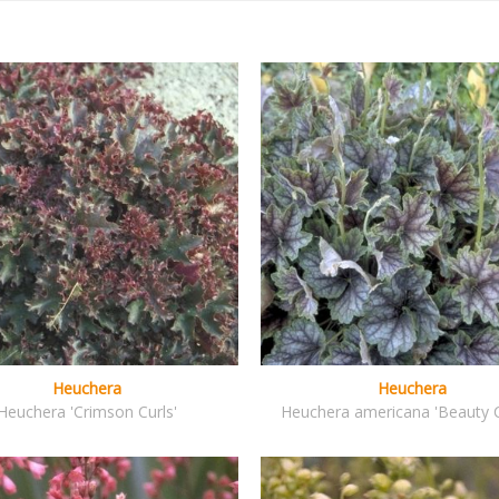
Heuchera
Heuchera
Heuchera 'Crimson Curls'
Heuchera americana 'Beauty C