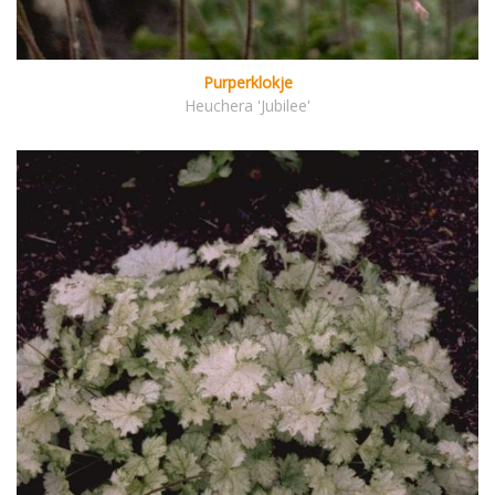
Purperklokje
Heuchera 'Jubilee'