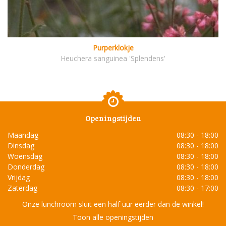
Purperklokje
Heuchera sanguinea 'Splendens'
Openingstijden
Maandag
08:30 - 18:00
Dinsdag
08:30 - 18:00
Woensdag
08:30 - 18:00
Donderdag
08:30 - 18:00
Vrijdag
08:30 - 18:00
Zaterdag
08:30 - 17:00
Onze lunchroom sluit een half uur eerder dan de winkel!
Toon alle openingstijden