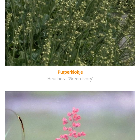
Purperklokje
Heuchera 'Green Ivory'