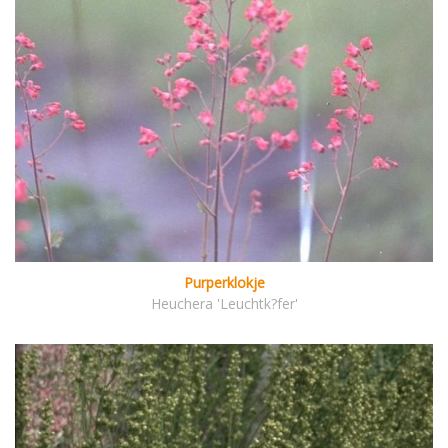
Purperklokje
Heuchera 'Leuchtk?fer'