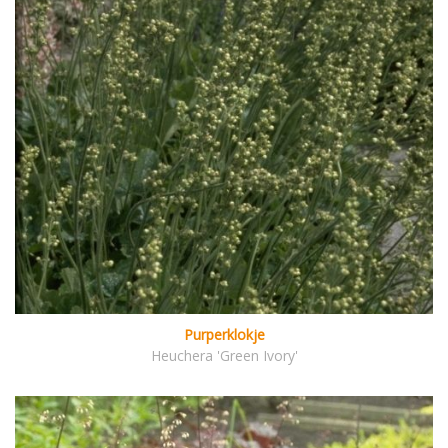
Purperklokje
Heuchera 'Green Ivory'