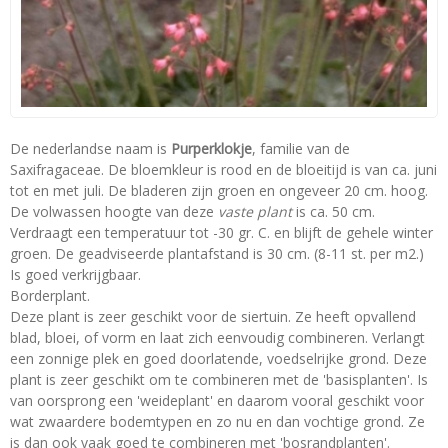
De nederlandse naam is
Purperklokje
, familie van de
Saxifragaceae. De bloemkleur is rood en de bloeitijd is van ca. juni
tot en met juli. De bladeren zijn groen en ongeveer 20 cm. hoog.
De volwassen hoogte van deze
vaste plant
is ca. 50 cm.
Verdraagt een temperatuur tot -30 gr. C. en blijft de gehele winter
groen. De geadviseerde plantafstand is 30 cm. (8-11 st. per m2.)
Is goed verkrijgbaar.
Borderplant.
Deze plant is zeer geschikt voor de siertuin. Ze heeft opvallend
blad, bloei, of vorm en laat zich eenvoudig combineren. Verlangt
een zonnige plek en goed doorlatende, voedselrijke grond. Deze
plant is zeer geschikt om te combineren met de 'basisplanten'. Is
van oorsprong een 'weideplant' en daarom vooral geschikt voor
wat zwaardere bodemtypen en zo nu en dan vochtige grond. Ze
is dan ook vaak goed te combineren met 'bosrandplanten'.