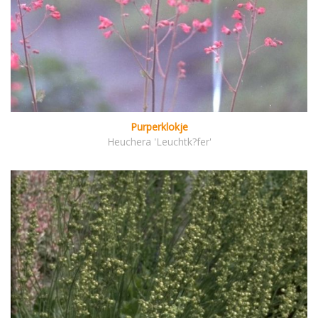
Purperklokje
Heuchera 'Leuchtk?fer'