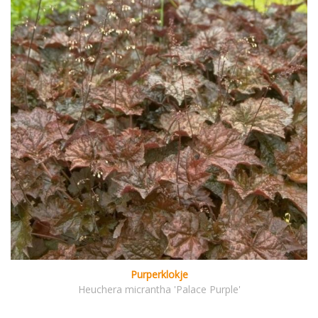
Purperklokje
Heuchera micrantha 'Palace Purple'