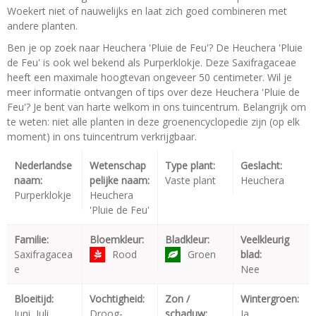
Woekert niet of nauwelijks en laat zich goed combineren met
andere planten.
Ben je op zoek naar Heuchera 'Pluie de Feu'? De Heuchera 'Pluie
de Feu' is ook wel bekend als Purperklokje. Deze Saxifragaceae
heeft een maximale hoogtevan ongeveer 50 centimeter. Wil je
meer informatie ontvangen of tips over deze Heuchera 'Pluie de
Feu'? Je bent van harte welkom in ons tuincentrum. Belangrijk om
te weten: niet alle planten in deze groenencyclopedie zijn (op elk
moment) in ons tuincentrum verkrijgbaar.
Nederlandse
Wetenschap
Type plant:
Geslacht:
naam:
pelijke naam:
Vaste plant
Heuchera
Purperklokje
Heuchera
'Pluie de Feu'
Familie:
Bloemkleur:
Bladkleur:
Veelkleurig
Saxifragacea
Rood
Groen
blad:
e
Nee
Bloeitijd:
Vochtigheid:
Zon /
Wintergroen:
Juni, Juli
Droog-
schaduw:
Ja