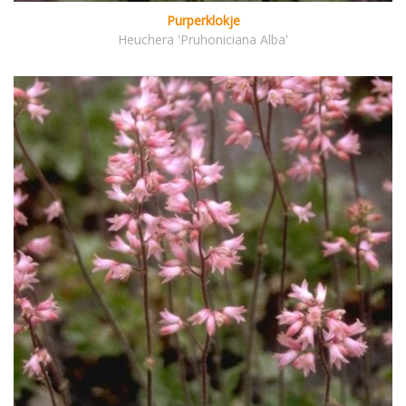
Purperklokje
Heuchera 'Pruhoniciana Alba'