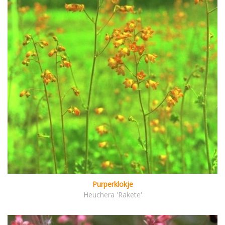
Purperklokje
Heuchera 'Rakete'