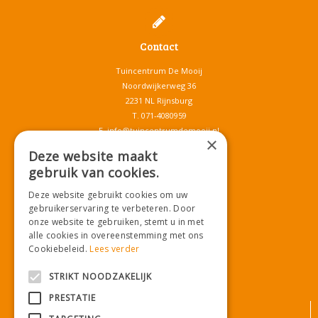
Contact
Tuincentrum De Mooij
Noordwijkerweg 36
2231 NL Rijnsburg
T.
071-4080959
E.
info@tuincentrumdemooij.nl
×
Deze website maakt
gebruik van cookies.
Download onze App!
Deze website gebruikt cookies om uw
gebruikerservaring te verbeteren. Door
onze website te gebruiken, stemt u in met
alle cookies in overeenstemming met ons
Cookiebeleid.
Lees verder
STRIKT NOODZAKELIJK
PRESTATIE
© Tuincentrum De Mooij