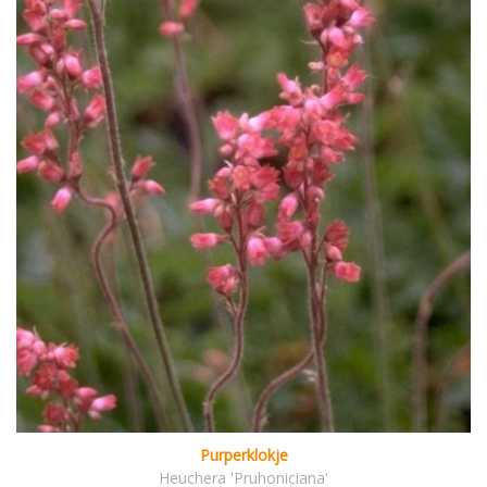
Purperklokje
Heuchera 'Pruhoniciana'