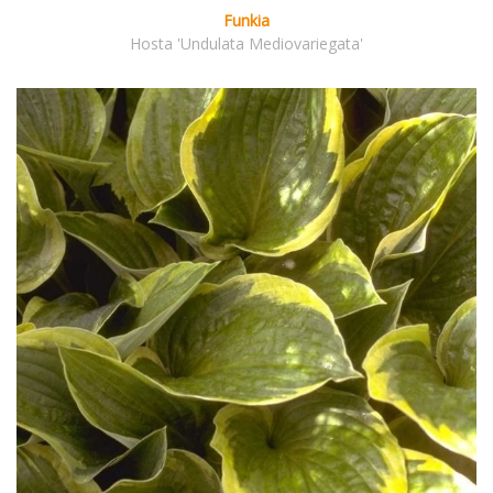
Funkia
Hosta 'Undulata Mediovariegata'