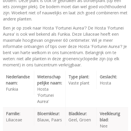
bodem. Deze plant is ook te gebruiken als borderplant (op een
iets zonniger plek). De bodem moet dan wel goed vochthoudend
zijn. Woekert niet of nauwelijks en laat zich goed combineren met
andere planten.
Ben je op zoek naar Hosta 'Fortunei Aurea'? De Hosta 'Fortunei
Aurea' is ook wel bekend als Funkia. Deze Liliaceae heeft een
maximale hoogtevan ongeveer 60 centimeter. Wil je meer
informatie ontvangen of tips over deze Hosta 'Fortunei Aurea'? Je
bent van harte welkom in ons tuincentrum. Belangrijk om te
weten: niet alle planten in deze groenencyclopedie zijn (op elk
moment) in ons tuincentrum verkrijgbaar.
Nederlandse
Wetenschap
Type plant:
Geslacht:
naam:
pelijke naam:
Vaste plant
Hosta
Funkia
Hosta
'Fortunei
Aurea'
Familie:
Bloemkleur:
Bladkleur:
Veelkleurig
Liliaceae
Blauw, Paars
Geel, Groen
blad:
Nee