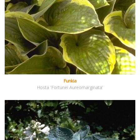
Funkia
Hosta 'Fortunei Aureomarginata'