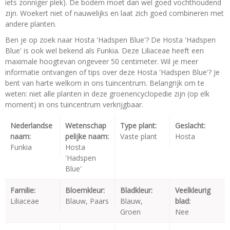
iets zonniger plek). De bodem moet dan wel goed vochthoudend
zijn. Woekert niet of nauwelijks en laat zich goed combineren met
andere planten.
Ben je op zoek naar Hosta 'Hadspen Blue'? De Hosta 'Hadspen
Blue' is ook wel bekend als Funkia. Deze Liliaceae heeft een
maximale hoogtevan ongeveer 50 centimeter. Wil je meer
informatie ontvangen of tips over deze Hosta 'Hadspen Blue'? Je
bent van harte welkom in ons tuincentrum. Belangrijk om te
weten: niet alle planten in deze groenencyclopedie zijn (op elk
moment) in ons tuincentrum verkrijgbaar.
Nederlandse
Wetenschap
Type plant:
Geslacht:
naam:
pelijke naam:
Vaste plant
Hosta
Funkia
Hosta
'Hadspen
Blue'
Familie:
Bloemkleur:
Bladkleur:
Veelkleurig
Liliaceae
Blauw, Paars
Blauw,
blad:
Groen
Nee