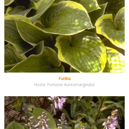
Funkia
Hosta 'Fortunei Aureomarginata'