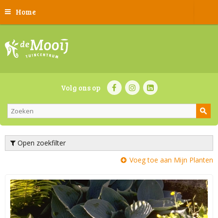
Home
Volg ons op
Open zoekfilter
Voeg toe aan Mijn Planten