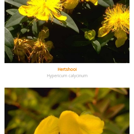
Hertshooi
Hypericum calycinum