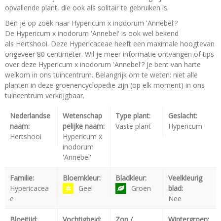
opvallende plant, die ook als solitair te gebruiken is.
Ben je op zoek naar Hypericum x inodorum 'Annebel'?
De Hypericum x inodorum 'Annebel' is ook wel bekend
als Hertshooi. Deze Hypericaceae heeft een maximale hoogtevan
ongeveer 80 centimeter. Wil je meer informatie ontvangen of tips
over deze Hypericum x inodorum 'Annebel'? Je bent van harte
welkom in ons tuincentrum. Belangrijk om te weten: niet alle
planten in deze groenencyclopedie zijn (op elk moment) in ons
tuincentrum verkrijgbaar.
Nederlandse
Wetenschap
Type plant:
Geslacht:
naam:
pelijke naam:
Vaste plant
Hypericum
Hertshooi
Hypericum x
inodorum
'Annebel'
Familie:
Bloemkleur:
Bladkleur:
Veelkleurig
Hypericacea
Geel
Groen
blad:
e
Nee
Bloeitijd:
Vochtigheid:
Zon /
Wintergroen: