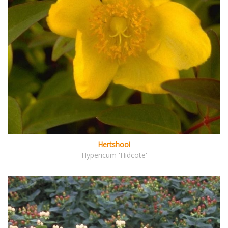
Hertshooi
Hypericum 'Hidcote'