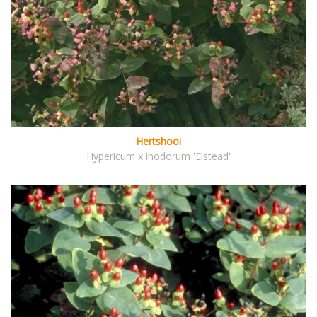
Hertshooi
Hypericum x inodorum 'Elstead'