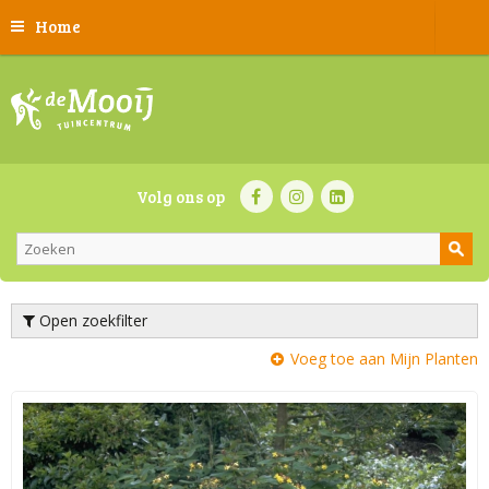
Home
Volg ons op
Open zoekfilter
Voeg toe aan Mijn Planten