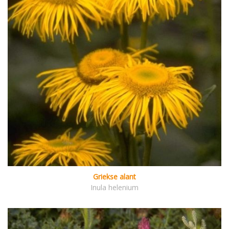
Griekse alant
Inula helenium