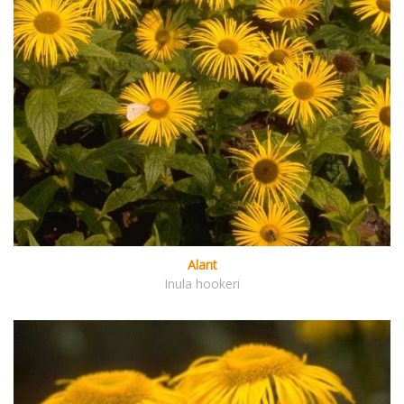
Alant
Inula hookeri