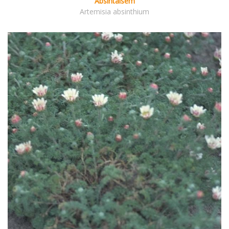
Absintalsem
Artemisia absinthium