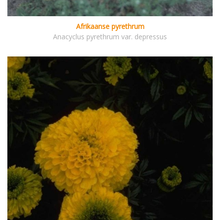
Afrikaanse pyrethrum
Anacyclus pyrethrum var. depressus