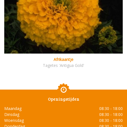
Afrikaantje
Tagetes 'Antigua Gold'
Openingstijden
Maandag
08:30 - 18:00
Dinsdag
08:30 - 18:00
Woensdag
08:30 - 18:00
Donderdag
08:30 - 18:00