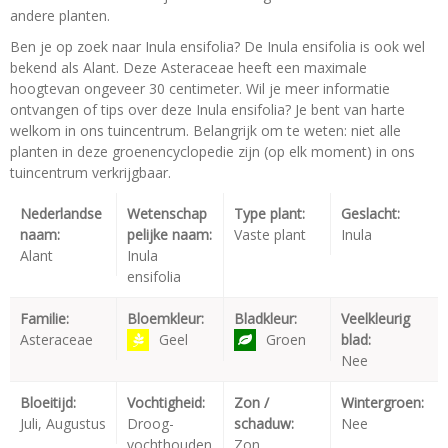
andere planten.
Ben je op zoek naar Inula ensifolia? De Inula ensifolia is ook wel
bekend als Alant. Deze Asteraceae heeft een maximale
hoogtevan ongeveer 30 centimeter. Wil je meer informatie
ontvangen of tips over deze Inula ensifolia? Je bent van harte
welkom in ons tuincentrum. Belangrijk om te weten: niet alle
planten in deze groenencyclopedie zijn (op elk moment) in ons
tuincentrum verkrijgbaar.
Nederlandse
Wetenschap
Type plant:
Geslacht:
naam:
pelijke naam:
Vaste plant
Inula
Alant
Inula
ensifolia
Familie:
Bloemkleur:
Bladkleur:
Veelkleurig
Asteraceae
Geel
Groen
blad:
Nee
Bloeitijd:
Vochtigheid:
Zon /
Wintergroen:
Juli, Augustus
Droog-
schaduw:
Nee
vochthouden
Zon