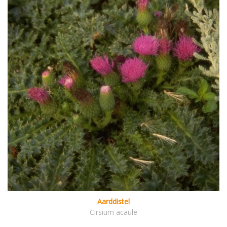
Aarddistel
Cirsium acaule