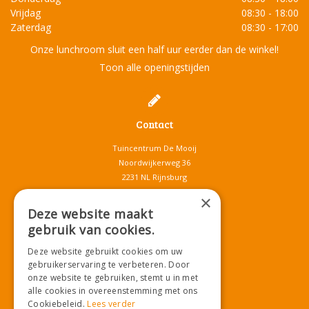
Vrijdag
08:30 - 18:00
Zaterdag
08:30 - 17:00
Onze lunchroom sluit een half uur eerder dan de winkel!
Toon alle openingstijden
Contact
Tuincentrum De Mooij
Noordwijkerweg 36
2231 NL Rijnsburg
T.
071-4080959
×
E.
info@tuincentrumdemooij.nl
Deze website maakt
gebruik van cookies.
Deze website gebruikt cookies om uw
Download onze App!
gebruikerservaring te verbeteren. Door
onze website te gebruiken, stemt u in met
alle cookies in overeenstemming met ons
Cookiebeleid.
Lees verder