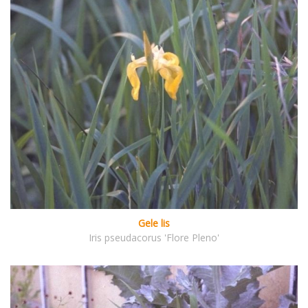
Gele lis
Iris pseudacorus 'Flore Pleno'