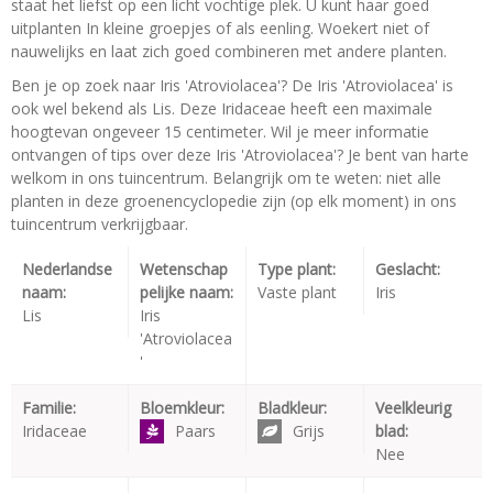
staat het liefst op een licht vochtige plek. U kunt haar goed
uitplanten In kleine groepjes of als eenling. Woekert niet of
nauwelijks en laat zich goed combineren met andere planten.
Ben je op zoek naar Iris 'Atroviolacea'? De Iris 'Atroviolacea' is
ook wel bekend als Lis. Deze Iridaceae heeft een maximale
hoogtevan ongeveer 15 centimeter. Wil je meer informatie
ontvangen of tips over deze Iris 'Atroviolacea'? Je bent van harte
welkom in ons tuincentrum. Belangrijk om te weten: niet alle
planten in deze groenencyclopedie zijn (op elk moment) in ons
tuincentrum verkrijgbaar.
Nederlandse
Wetenschap
Type plant:
Geslacht:
naam:
pelijke naam:
Vaste plant
Iris
Lis
Iris
'Atroviolacea
'
Familie:
Bloemkleur:
Bladkleur:
Veelkleurig
Iridaceae
Paars
Grijs
blad:
Nee