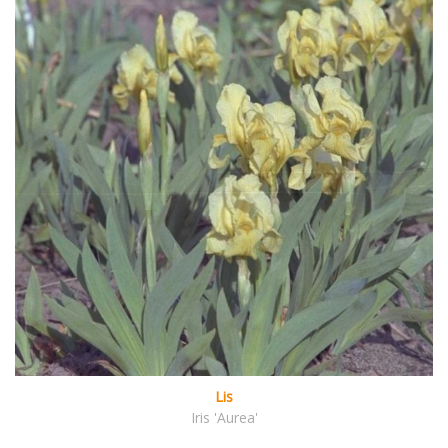
Lis
Iris 'Aurea'