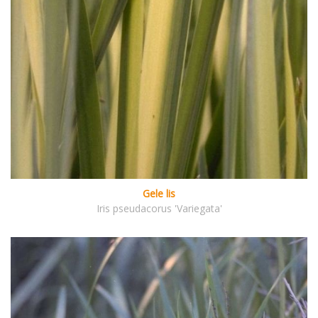
Gele lis
Iris pseudacorus 'Variegata'