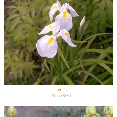
Lis
Iris 'White Swirl'