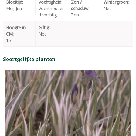
Bloeitijd:
Vochtigheid:
Zon /
Wintergroen:
Mei, Juni
Vochthouden
schaduw:
Nee
d-vochtig
Zon
Hoogte in
Giftig:
CM:
Nee
15
Soortgelijke planten