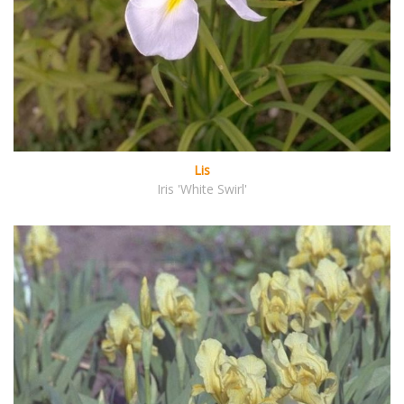
Lis
Iris 'White Swirl'