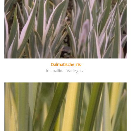
Dalmatische iris
Iris pallida 'Variegata'