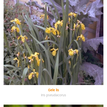
Gele lis
Iris pseudacorus