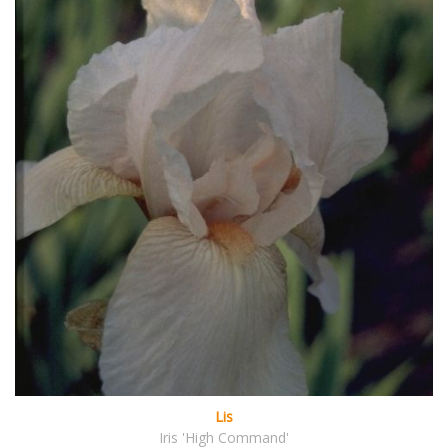
Lis
Iris 'High Command'