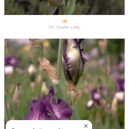
Lis
Iris 'Quaker Lady'
×