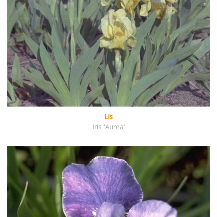
Lis
Iris 'Aurea'