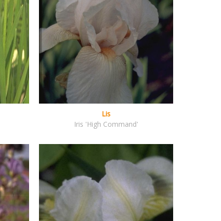
Lis
Iris 'High Command'