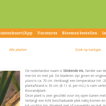
lantenkaart/App
Vacatures
Bloemen bestellen
I
Alle planten
Zoek op tuintype
De nederlandse naam is
Stinkende iris
, familie van de
mei tot en met juli. De bladeren zijn groen en ong
plant
is ca. 70 cm. Verdraagt een temperatuur tot -20
plantafstand is 30 cm. (8-11 st. per m2.) Is ruim verkr
Bosrandplant.
Deze plant is zeer geschikt voor vrij open tuinen m
Verlangt een licht beschaduwde plek nabij bomen e
tot vochtig zijn. Woekert niet of nauwelijks en laat