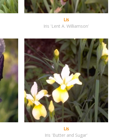
Lis
Iris 'Lent A. Williamson'
Lis
Iris 'Butter and Sugar'