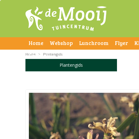
Home
Webshop
Lunchroom
Flyer
K
Home
Contact
>
Plantengids
Plantengids