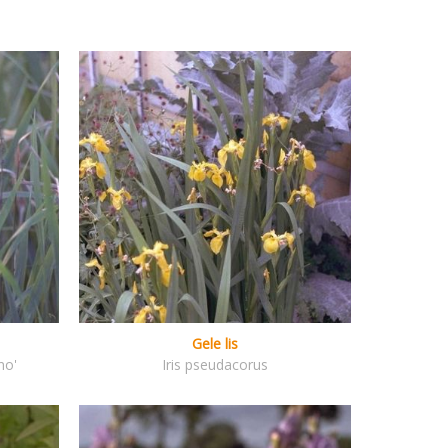
Gele lis
no'
Iris pseudacorus