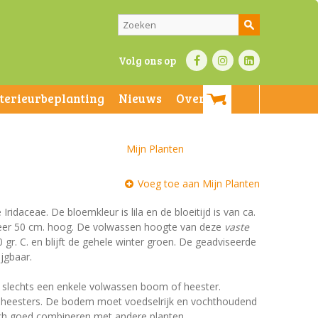
Volg ons op
nterieurbeplanting
Nieuws
Over ons
Mijn Planten
Voeg toe aan Mijn Planten
 Iridaceae. De bloemkleur is lila en de bloeitijd is van ca.
eveer 50 cm. hoog. De volwassen hoogte van deze
vaste
 gr. C. en blijft de gehele winter groen. De geadviseerde
ijgbaar.
et slechts een enkele volwassen boom of heester.
n heesters. De bodem moet voedselrijk en vochthoudend
 zich goed combineren met andere planten.