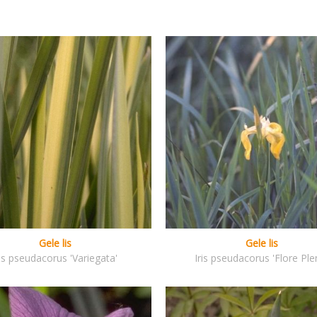
Gele lis
Gele lis
ris pseudacorus 'Variegata'
Iris pseudacorus 'Flore Ple