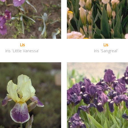
Lis
Lis
Iris 'Little Vanessa'
Iris 'Sangreal'