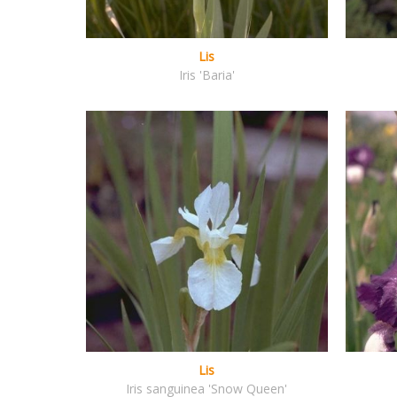
Lis
Iris 'Baria'
Lis
Iris sanguinea 'Snow Queen'