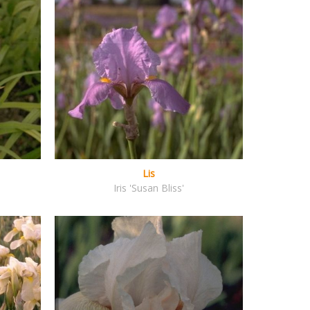
Lis
Iris 'Susan Bliss'