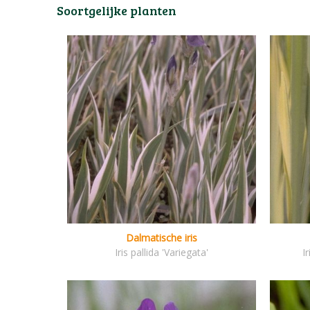
Soortgelijke planten
Dalmatische iris
Iris pallida 'Variegata'
I