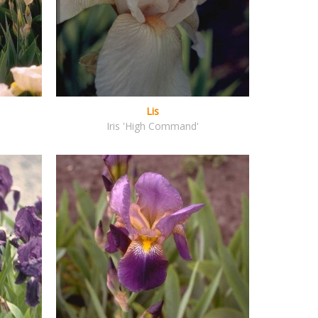
Lis
Iris 'High Command'