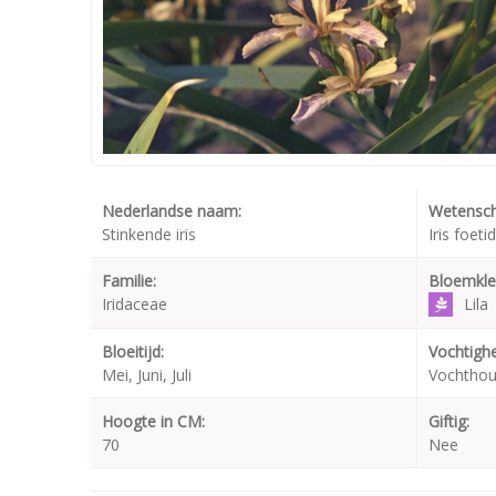
Nederlandse naam:
Wetensch
Stinkende iris
Iris foeti
Familie:
Bloemkle
Iridaceae
Lila
Bloeitijd:
Vochtighe
Mei, Juni, Juli
Vochtho
Hoogte in CM:
Giftig:
70
Nee