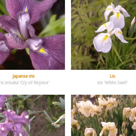
Japanse iris
Lis
ris ensata 'Cry of Rejoice'
Iris 'White Swirl'