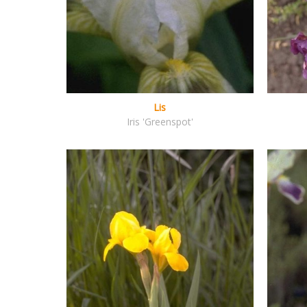
Lis
Iris 'Greenspot'