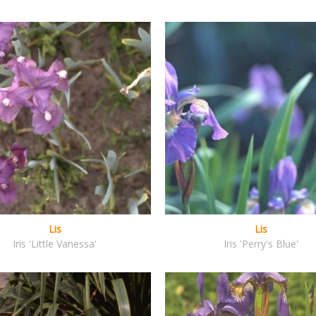
Lis
Lis
Iris 'Little Vanessa'
Iris 'Perry's Blue'