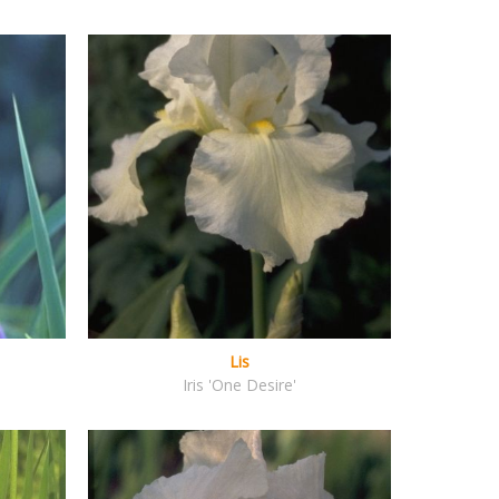
Lis
Iris 'One Desire'