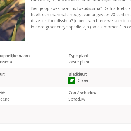
Ben je op zoek naar Iris foetidissima? De Iris foetidi
heeft een maximale hoogtevan ongeveer 70 centimete
deze Iris foetidissima? Je bent van harte welkom in o
in deze groenencyclopedie zijn (op elk moment) in on
appelijke naam:
Type plant:
dissima
Vaste plant
ur:
Bladkleur:
Groen
id:
Zon / schaduw:
udend
Schaduw