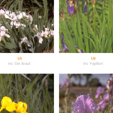
Lis
Lis
Iris 'Die Braut'
Iris 'Papillon'