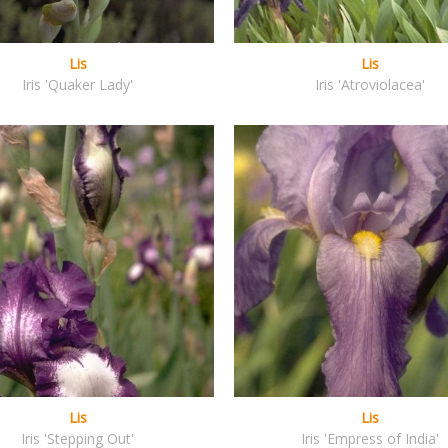
Lis
Lis
Iris 'Quaker Lady'
Iris 'Atroviolacea'
Lis
Lis
Iris 'Stepping Out'
Iris 'Empress of India'