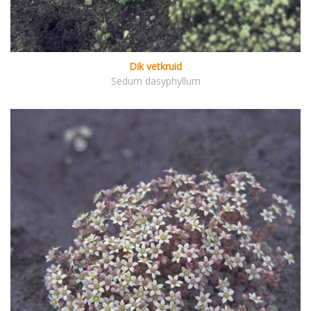
Dik vetkruid
Sedum dasyphyllum