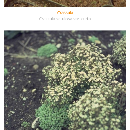
Crassula
Crassula setulosa var. curta