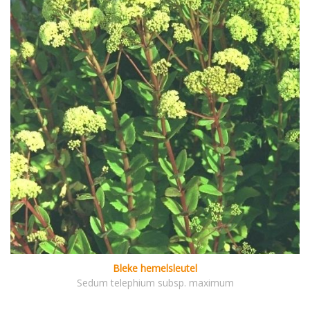
Bleke hemelsleutel
Sedum telephium subsp. maximum