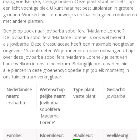
matig voedselrijke, stenige bodem. Deze plant staat het liefst op
een licht vochtige plek. U kunt haar het best uitplanten in grotere
groepen. Woekert niet of nauwelijks en laat zich goed combineren
met andere planten.
Ben je op zoek naar Jovibarba sobolifera 'Madame Lorene'?
De Jovibarba sobolifera 'Madame Lorene' is ook wel bekend
als Jovibarba. Deze Crassulaceae heeft een maximale hoogtevan
ongeveer 15 centimeter. Wil je meer informatie ontvangen of tips
over deze Jovibarba sobolifera 'Madame Lorene'? Je bent van
harte welkom in ons tuincentrum. Belangrijk om te weten: niet
alle planten in deze groenencyclopedie zijn (op elk moment) in
ons tuincentrum verkrijgbaar.
Nederlandse
Wetenschap
Type plant:
Geslacht:
naam:
pelijke naam:
Vaste plant
Jovibarba
Jovibarba
Jovibarba
sobolifera
'Madame
Lorene'
Familie:
Bloemkleur:
Bladkleur:
Veelkleurig