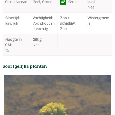
Crassulaceae
Geel, Groen
Groen
blad:
Nee
Bloeitijd:
Vochtigheid:
Zon /
Wintergroen:
Juni, Juli
Vochthouden
schaduw:
Ja
d-vochtig
Zon
Hoogte in
Giftig:
CM:
Nee
15
Soortgelijke planten