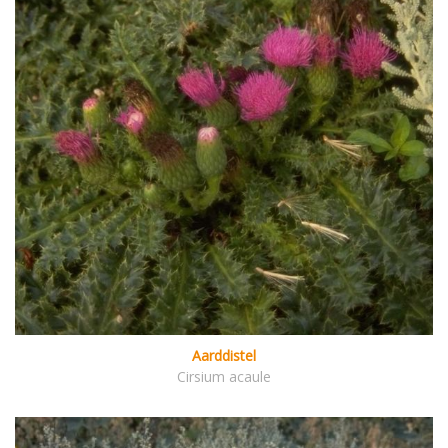
Aarddistel
Cirsium acaule