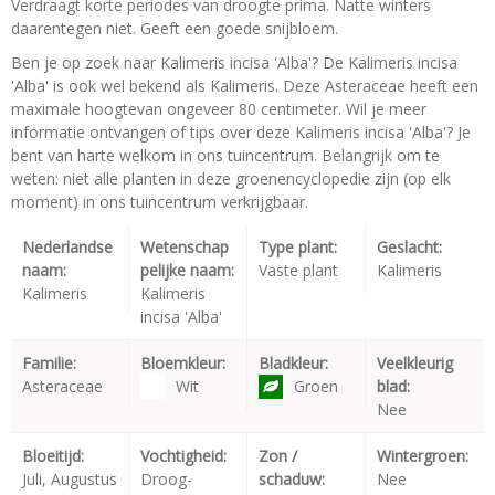
Verdraagt korte periodes van droogte prima. Natte winters
daarentegen niet. Geeft een goede snijbloem.
Ben je op zoek naar Kalimeris incisa 'Alba'? De Kalimeris incisa
'Alba' is ook wel bekend als Kalimeris. Deze Asteraceae heeft een
maximale hoogtevan ongeveer 80 centimeter. Wil je meer
informatie ontvangen of tips over deze Kalimeris incisa 'Alba'? Je
bent van harte welkom in ons tuincentrum. Belangrijk om te
weten: niet alle planten in deze groenencyclopedie zijn (op elk
moment) in ons tuincentrum verkrijgbaar.
Nederlandse
Wetenschap
Type plant:
Geslacht:
naam:
pelijke naam:
Vaste plant
Kalimeris
Kalimeris
Kalimeris
incisa 'Alba'
Familie:
Bloemkleur:
Bladkleur:
Veelkleurig
Asteraceae
Wit
Groen
blad:
Nee
Bloeitijd:
Vochtigheid:
Zon /
Wintergroen:
Juli, Augustus
Droog-
schaduw:
Nee