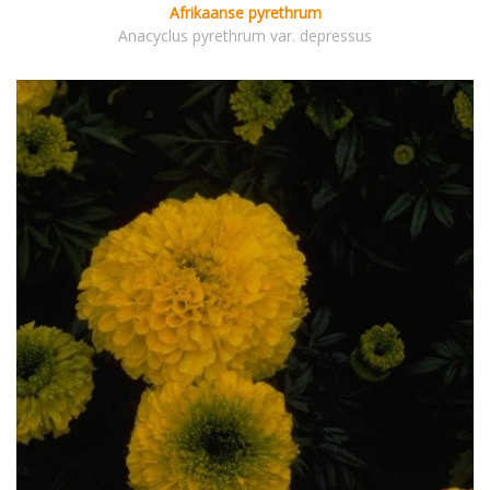
Afrikaanse pyrethrum
Anacyclus pyrethrum var. depressus