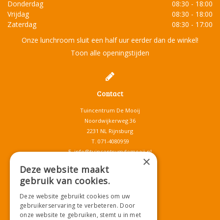
Donderdag
08:30 - 18:00
Vrijdag
08:30 - 18:00
Zaterdag
08:30 - 17:00
Onze lunchroom sluit een half uur eerder dan de winkel!
Toon alle openingstijden
Contact
Tuincentrum De Mooij
Noordwijkerweg 36
2231 NL Rijnsburg
T.
071-4080959
E.
info@tuincentrumdemooij.nl
×
Deze website maakt
gebruik van cookies.
Download onze App!
Deze website gebruikt cookies om uw
gebruikerservaring te verbeteren. Door
onze website te gebruiken, stemt u in met