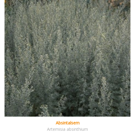
Absintalsem
Artemisia absinthium