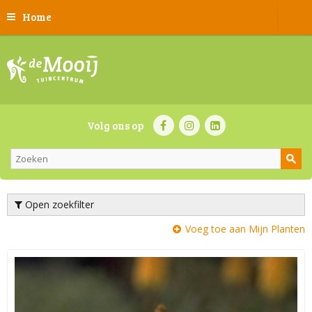
Home
Volg ons op
Open zoekfilter
Voeg toe aan Mijn Planten