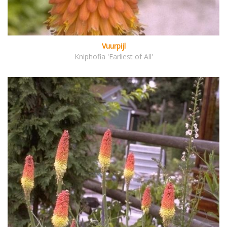
Vuurpijl
Kniphofia 'Earliest of All'