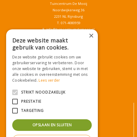
Tuincentrum De Mooij
Noordwijkerweg 36
2231 NL Rijnsburg
T.
071-4080959
E.
info@tuincentrumdemooij.nl
×
Deze website maakt
gebruik van cookies.
Download onze App!
Deze website gebruikt cookies om uw
gebruikerservaring te verbeteren. Door
onze website te gebruiken, stemt u in met
alle cookies in overeenstemming met ons
Cookiebeleid.
Lees verder
STRIKT NOODZAKELIJK
PRESTATIE
© Tuincentrum De Mooij
TARGETING
Algemene voorwaarden
Privacy statement
OPSLAAN EN SLUITEN
Bezorginformatie
Betaalinformatie