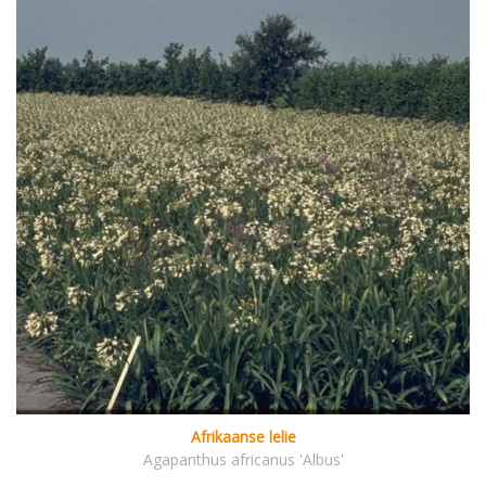
Afrikaanse lelie
Agapanthus africanus 'Albus'