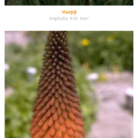
Vuurpijl
Kniphofia 'R.W. Kerr'