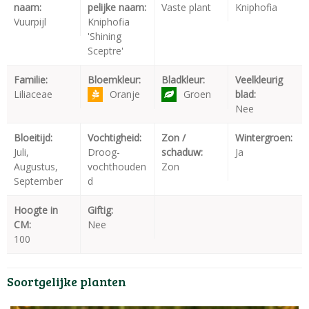
naam:
pelijke naam:
Vaste plant
Kniphofia
Vuurpijl
Kniphofia
'Shining
Sceptre'
Familie:
Bloemkleur:
Bladkleur:
Veelkleurig
Liliaceae
Oranje
Groen
blad:
Nee
Bloeitijd:
Vochtigheid:
Zon /
Wintergroen:
Juli,
Droog-
schaduw:
Ja
Augustus,
vochthouden
Zon
September
d
Hoogte in
Giftig:
CM:
Nee
100
Soortgelijke planten