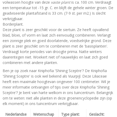
volwassen hoogte van deze
vaste plant
is ca. 100 cm. Verdraagt
een temperatuur tot -15 gr. C. en blijft de gehele winter groen. De
geadviseerde plantafstand is 33 cm. (7-9 st. per m2.) Is slecht
verkrijgbaar.
Borderplant.
Deze plant is zeer geschikt voor de siertuin. Ze heeft opvallend
blad, bloei, of vorm en laat zich eenvoudig combineren. Verlangt
een zonnige plek en goed doorlatende, voedselrijke grond. Deze
plant is zeer geschikt om te combineren met de 'basisplanten'.
Verdraagt korte periodes van droogte prima. Natte winters
daarentegen niet. Woekert niet of nauwelijks en laat zich goed
combineren met andere planten.
Ben je op zoek naar Kniphofia 'Shining Sceptre'? De Kniphofia
'Shining Sceptre' is ook wel bekend als Vuurpijl. Deze Liliaceae
heeft een maximale hoogtevan ongeveer 100 centimeter. Wil je
meer informatie ontvangen of tips over deze Kniphofia 'Shining
Sceptre'? Je bent van harte welkom in ons tuincentrum. Belangrijk
om te weten: niet alle planten in deze groenencyclopedie zijn (op
elk moment) in ons tuincentrum verkrijgbaar.
Nederlandse
Wetenschap
Type plant:
Geslacht: