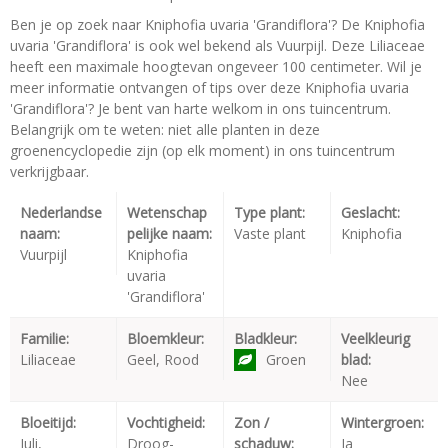
Ben je op zoek naar Kniphofia uvaria 'Grandiflora'? De Kniphofia
uvaria 'Grandiflora' is ook wel bekend als Vuurpijl. Deze Liliaceae
heeft een maximale hoogtevan ongeveer 100 centimeter. Wil je
meer informatie ontvangen of tips over deze Kniphofia uvaria
'Grandiflora'? Je bent van harte welkom in ons tuincentrum.
Belangrijk om te weten: niet alle planten in deze
groenencyclopedie zijn (op elk moment) in ons tuincentrum
verkrijgbaar.
Nederlandse
Wetenschap
Type plant:
Geslacht:
naam:
pelijke naam:
Vaste plant
Kniphofia
Vuurpijl
Kniphofia
uvaria
'Grandiflora'
Familie:
Bloemkleur:
Bladkleur:
Veelkleurig
Liliaceae
Geel, Rood
Groen
blad:
Nee
Bloeitijd:
Vochtigheid:
Zon /
Wintergroen:
Juli,
Droog-
schaduw:
Ja