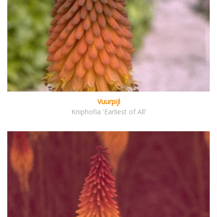
Vuurpijl
Kniphofia 'Earliest of All'