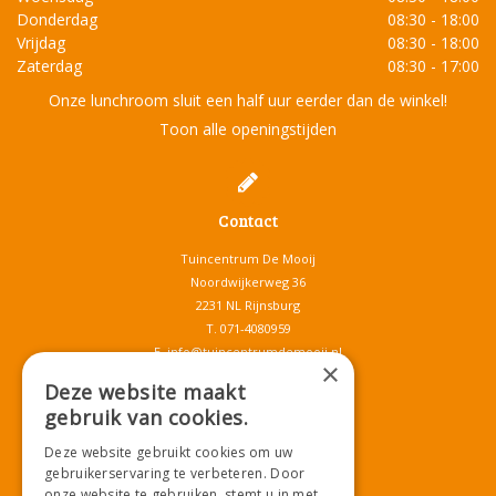
Donderdag
08:30 - 18:00
Vrijdag
08:30 - 18:00
Zaterdag
08:30 - 17:00
Onze lunchroom sluit een half uur eerder dan de winkel!
Toon alle openingstijden
Contact
Tuincentrum De Mooij
Noordwijkerweg 36
2231 NL Rijnsburg
T.
071-4080959
E.
info@tuincentrumdemooij.nl
×
Deze website maakt
gebruik van cookies.
Download onze App!
Deze website gebruikt cookies om uw
gebruikerservaring te verbeteren. Door
onze website te gebruiken, stemt u in met