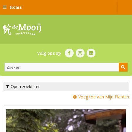
Home
Volg ons op
Open zoekfilter
Voeg toe aan Mijn Planten