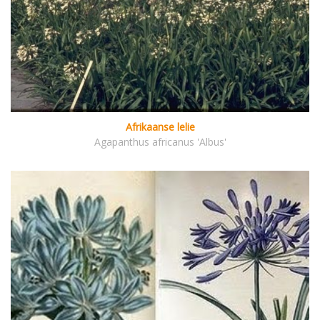
Afrikaanse lelie
Agapanthus africanus 'Albus'