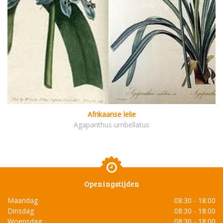
Afrikaanse lelie
Agapanthus umbellatus
Openingstijden
Maandag
08:30 - 18:00
Dinsdag
08:30 - 18:00
Woensdag
08:30 - 18:00