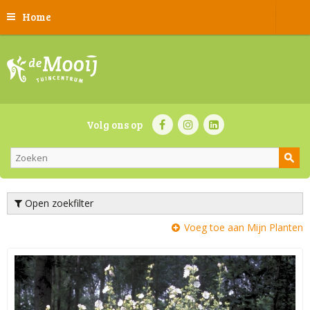
Home
Volg ons op
Open zoekfilter
Voeg toe aan Mijn Planten