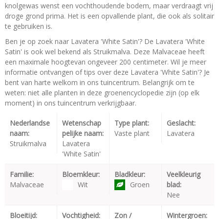
knolgewas wenst een vochthoudende bodem, maar verdraagt vrij
droge grond prima. Het is een opvallende plant, die ook als solitair
te gebruiken is.
Ben je op zoek naar Lavatera 'White Satin'? De Lavatera 'White
Satin' is ook wel bekend als Struikmalva. Deze Malvaceae heeft
een maximale hoogtevan ongeveer 200 centimeter. Wil je meer
informatie ontvangen of tips over deze Lavatera 'White Satin'? Je
bent van harte welkom in ons tuincentrum. Belangrijk om te
weten: niet alle planten in deze groenencyclopedie zijn (op elk
moment) in ons tuincentrum verkrijgbaar.
Nederlandse
Wetenschap
Type plant:
Geslacht:
naam:
pelijke naam:
Vaste plant
Lavatera
Struikmalva
Lavatera
'White Satin'
Familie:
Bloemkleur:
Bladkleur:
Veelkleurig
Malvaceae
Wit
Groen
blad:
Nee
Bloeitijd:
Vochtigheid:
Zon /
Wintergroen: