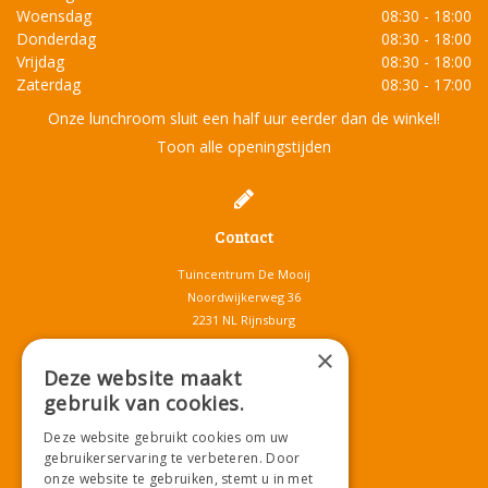
Woensdag
08:30 - 18:00
Donderdag
08:30 - 18:00
Vrijdag
08:30 - 18:00
Zaterdag
08:30 - 17:00
Onze lunchroom sluit een half uur eerder dan de winkel!
Toon alle openingstijden
Contact
Tuincentrum De Mooij
Noordwijkerweg 36
2231 NL Rijnsburg
T.
071-4080959
×
E.
info@tuincentrumdemooij.nl
Deze website maakt
gebruik van cookies.
Deze website gebruikt cookies om uw
Download onze App!
gebruikerservaring te verbeteren. Door
onze website te gebruiken, stemt u in met