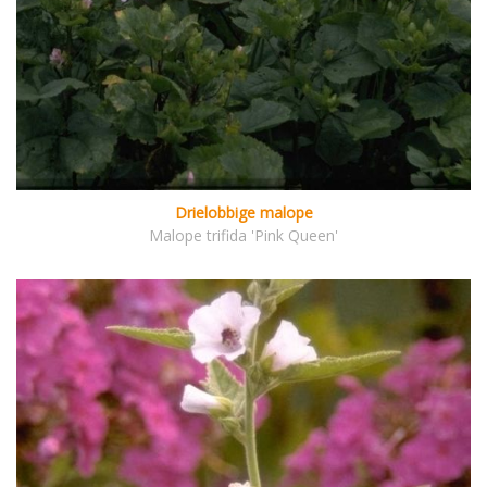
Drielobbige malope
Malope trifida 'Pink Queen'