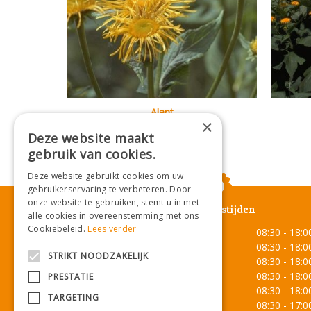
Alant
×
Inula orientalis
Deze website maakt
gebruik van cookies.
Deze website gebruikt cookies om uw
gebruikerservaring te verbeteren. Door
onze website te gebruiken, stemt u in met
Openingstijden
alle cookies in overeenstemming met ons
Cookiebeleid.
Lees verder
Maandag
08:30 - 18:0
Dinsdag
08:30 - 18:0
STRIKT NOODZAKELIJK
Woensdag
08:30 - 18:0
Donderdag
08:30 - 18:0
PRESTATIE
Vrijdag
08:30 - 18:0
TARGETING
Zaterdag
08:30 - 17:0