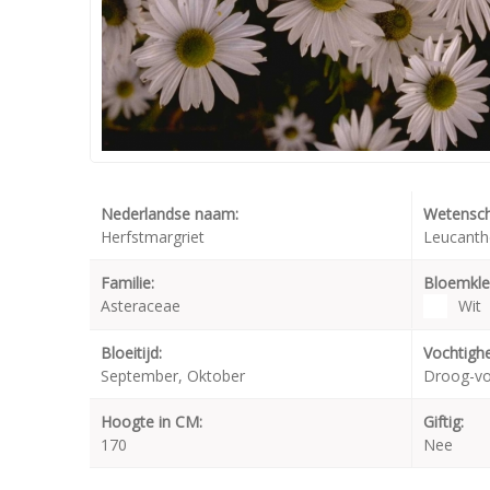
Nederlandse naam:
Wetensch
Herfstmargriet
Leucanth
Familie:
Bloemkle
Asteraceae
Wit
Bloeitijd:
Vochtighe
September, Oktober
Droog-v
Hoogte in CM:
Giftig:
170
Nee