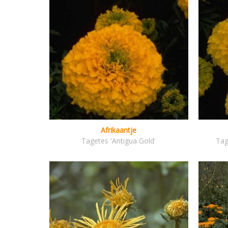
Afrikaantje
Tagetes 'Antigua Gold'
Tag