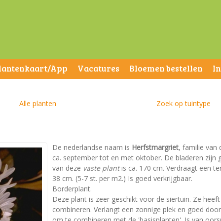
lantenkaart/App
Vacatures
Bloemen bestellen
I
Alle planten
Zoek op tuintype
De nederlandse naam is
Herfstmargriet
, familie van
ca. september tot en met oktober. De bladeren zij
van deze
vaste plant
is ca. 170 cm. Verdraagt een te
38 cm. (5-7 st. per m2.) Is goed verkrijgbaar.
Borderplant.
Deze plant is zeer geschikt voor de siertuin. Ze heeft
combineren. Verlangt een zonnige plek en goed doorla
om te combineren met de 'basisplanten'. Is van oors