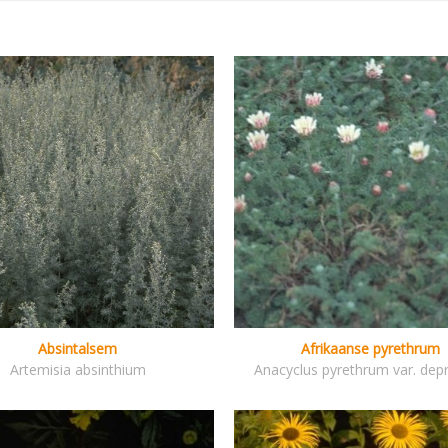
Absintalsem
Afrikaanse pyrethrum
Artemisia absinthium
Anacyclus pyrethrum var. dep