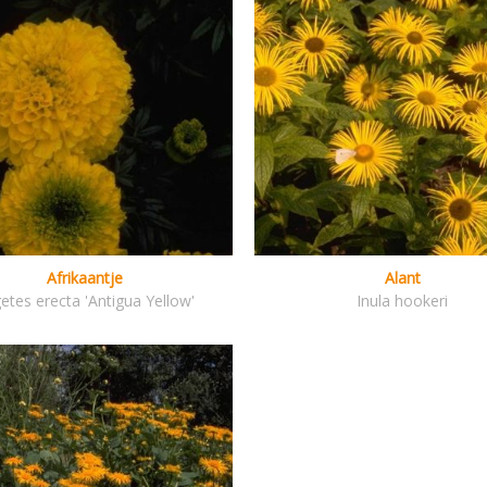
Afrikaantje
Alant
etes erecta 'Antigua Yellow'
Inula hookeri