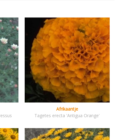
Afrikaantje
ressus
Tagetes erecta 'Antigua Orange'