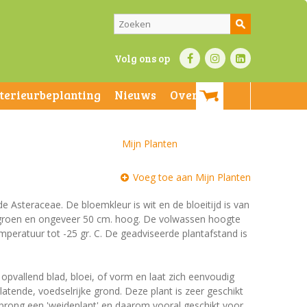
Volg ons op
nterieurbeplanting
Nieuws
Over ons
Mijn Planten
Voeg toe aan Mijn Planten
 de Asteraceae. De bloemkleur is wit en de bloeitijd is van
n groen en ongeveer 50 cm. hoog. De volwassen hoogte
mperatuur tot -25 gr. C. De geadviseerde plantafstand is
 opvallend blad, bloei, of vorm en laat zich eenvoudig
tende, voedselrijke grond. Deze plant is zeer geschikt
prong een 'weideplant' en daarom vooral geschikt voor