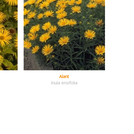
Alant
Inula ensifolia