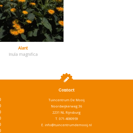
Alant
Inula magnifica
Contact
0
Tuincentrum De Mooij
0
Noordwijkerweg 36
0
2231 NL Rijnsburg
0
T.
071-4080959
0
E.
info@tuincentrumdemooij.nl
0